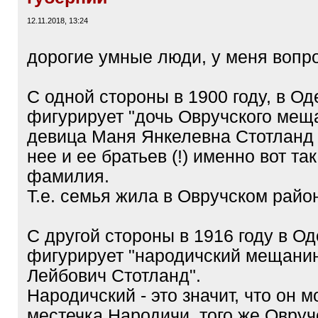
12.11.2018, 13:24
дорогие умные люди, у меня вопро
С одной стороны в 1900 году, в Од
фигурирует "дочь Овручского мещ
девица Маня Янкелевна Стотланд 
нее и ее братьев (!) именно вот та
фамилия.
Т.е. семья жила в Овручском райо
С другой стороны в 1916 году в О
фигурирует "народичский мещани
Лейбович Стотланд".
Народичский - это значит, что он м
местечка Народичи, того же Овручс