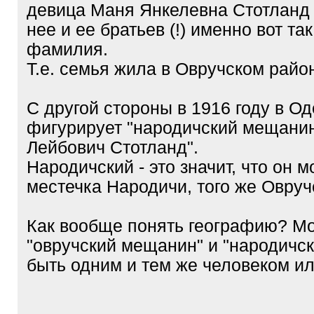
девица Маня Янкелевна Стотланд 
нее и ее братьев (!) именно вот та
фамилия.
Т.е. семья жила в Овручском райо
С другой стороны в 1916 году в О
фигурирует "народичский мещани
Лейбович Стотланд".
Народичский - это значит, что он м
местечка Народичи, того же Овручс
Как вообще понять географию? М
"овручский мещанин" и "народичс
быть одним и тем же человеком ил