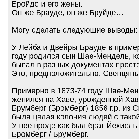
Бройдо и его жены.
Он же Брауде, он же Бруйде…
Могу сделать следующие выводы:
У Лейба и Двейры Брауде в приме
году родился сын Шае-Мендель, к
бывал в разных документах прост
Это, предположительно, Свенцяны
Примерно в 1873-74 году Шае-Ме
женился на Хаве, урожденной Ха
Брумберг (Бромберг) 1856 г.р. из 
была целая колония людей с тако
У нее вроде как был брат Йехиель
Бромберг / Брумберг.