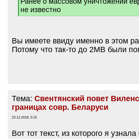
Ранее о массовом уничтожении ев
q
не известно
]
[
/
q
]
Вы имеете ввиду именно в этом р
Потому что так-то до 2МВ были по
Тема:
Свентянский повет Виленс
границах совр. Беларуси
23.12.2018, 0:15
Вот тот текст, из которого я узнала