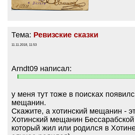
Тема:
Ревизские сказки
11.11.2018, 11:53
Arndt09 написал:
[
[
q
/
]
q
у меня тут тоже в поисках появил
]
мещанин.
Скажите, а хотинский мещанин - э
Хотинский мещанин Бессарабской 
который жил или родился в Хотин