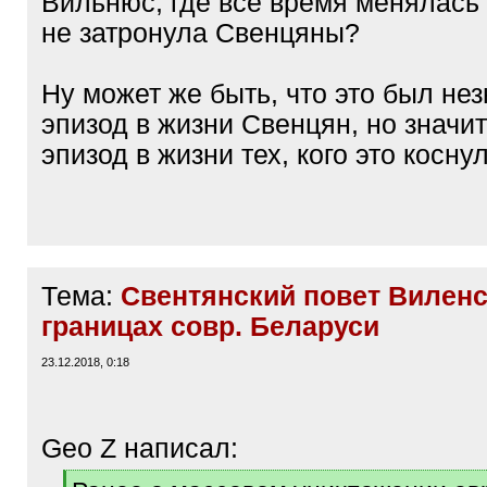
Вильнюс, где все время менялась 
не затронула Свенцяны?
Ну может же быть, что это был не
эпизод в жизни Свенцян, но значи
эпизод в жизни тех, кого это косну
Тема:
Свентянский повет Виленс
границах совр. Беларуси
23.12.2018, 0:18
Geo Z написал:
[