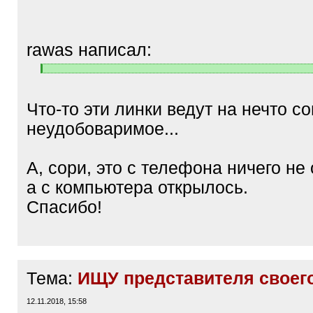
rawas написал:
[
[
q
/
]
q
Что-то эти линки ведут на нечто с
]
неудобоваримое...
А, сори, это с телефона ничего не
а с компьютера открылось.
Спасибо!
Тема:
ИЩУ представителя своег
12.11.2018, 15:58