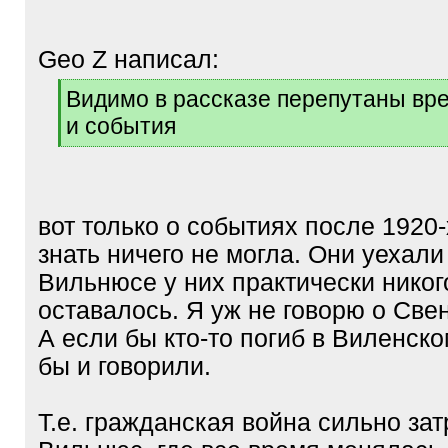
Geo Z написал:
[
Видимо в рассказе перепутаны вр
q
и события
]
[
/
q
]
вот только о событиях после 1920-
знать ничего не могла. Они уехали
Вильнюсе у них практически никог
оставалось. Я уж не говорю о Све
А если бы кто-то погиб в Виленском
бы и говорили.
Т.е. гражданская война сильно за