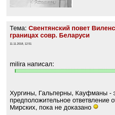
Тема:
Свентянский повет Виленс
границах совр. Беларуси
11.11.2018, 12:51
milira написал:
[
[
q
/
]
q
]
Хургины, Гальперны, Кауфманы - 
предположительное ответвление о
Мирских, пока не доказано