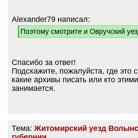
Alexander79 написал:
[
Поэтому смотрите и Овручский уез
q
[
]
/
q
]
Спасибо за ответ!
Подскажите, пожалуйста, где это с
какие архивы писать или кто этим
занимается.
Тема:
Житомирский уезд Волын
губернии