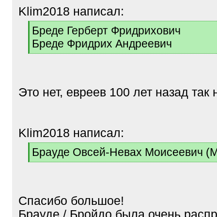
Klim2018 написал:
[
Бреде Герберт Фридрихович
q
Бреде Фридрих Андреевич
]
[
/
q
]
Это нет, евреев 100 лет назад так
Klim2018 написал:
[
Брауде Овсей-Невах Моисеевич (
q
[
]
/
q
]
Спасибо большое!
Брауде / Бройдо была очень расп