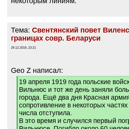
некоторым линиям.
Тема:
Свентянский повет Виленс
границах совр. Беларуси
29.12.2018, 23:21
Geo Z написал:
[
19 апреля 1919 года польские войс
q
Вильнюс и тот же день заняли бол
]
города. Ещё два дня Красная арми
сопротивление в некоторых частях 
числа отступила.
В это время и случился первый пог
Вильнюсе. Погибло около 60 челове