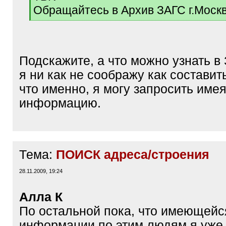
q
Обращайтесь в Архив ЗАГС г.Моск
]
[
/
q
]
Подскажите, а что можно узнать в
я ни как не соображу как составит
что именно, я могу запросить имея
информацию.
Тема:
ПОИСК адреса/строения
28.11.2009, 19:24
Алла К
По остальной пока, что имеющейс
информации по этим людям я уже