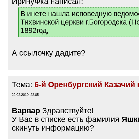
ИринуФка написал:
[
В инете нашла исповедную ведомо
q
Тихвинской церкви г.Богородска (Н
]
1892год,
[
/
q
А ссылочку дадите?
]
Тема:
6-й Оренбургский Казачий 
22.02.2010, 22:05
Варвар
Здравствуйте!
У Вас в списке есть фамилия
Яшк
скинуть информацию?