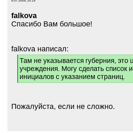
8.07.2009, 20:19
falkova
Спасибо Вам большое!
falkova написал:
[
Там не указывается губерния, это
q
учреждения. Могу сделать список 
]
инициалов с указанием страниц.
[
/
q
]
Пожалуйста, если не сложно.