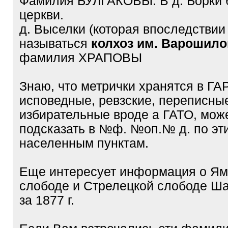
Фамилия БУЛГАКОВЫ. В д. Борки 
церкви.
д. Выселки (которая впоследствии
называться
колхоз им. Варошило
фамилия ХРАПОВЫ
Знаю, что метрички хранятся в ГАР
исповедные, ревзские, переписны
избирательные вроде а ГАТО, може
подсказать в №ф. №оп.№ д. по эт
населенным пунктам.
Еще интересует информация о Ям
слободе и Стрелецкой слободе Ша
за 1877 г.