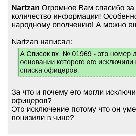
Nartzan
Огромное Вам спасибо за 
количество информации! Особенн
народному ополчению! А можно е
Nartzan написал:
[
А Список вх. № 01969 - это номер 
q
основании которого его исключили
]
списка офицеров.
[
/
q
За что и почему его могли исключи
]
офицеров?
Это исключение потому что он уме
понизили в чине?