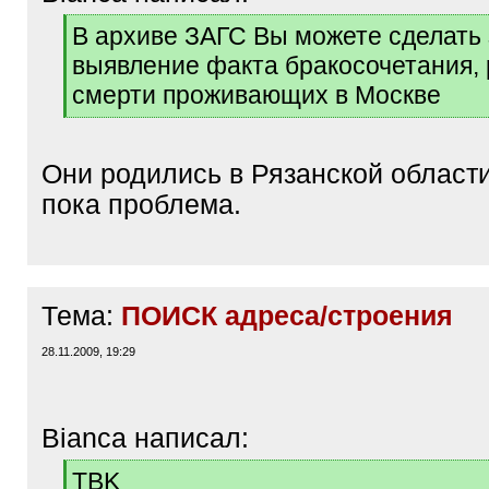
[
В архиве ЗАГС Вы можете сделать 
q
выявление факта бракосочетания,
]
смерти проживающих в Москве
[
/
q
Они родились в Рязанской области.
]
пока проблема.
Тема:
ПОИСК адреса/строения
28.11.2009, 19:29
Bianca написал:
[
TBK