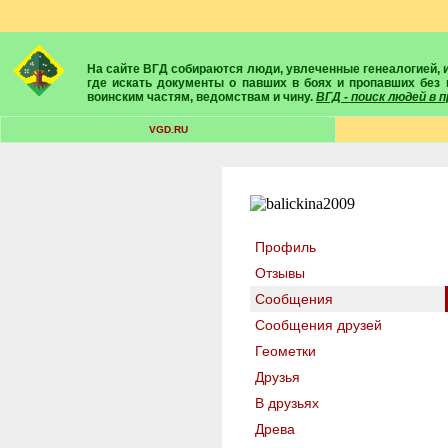
На сайте ВГД собираются люди, увлеченные генеалогией, историей, геральдикой и т.д. Здесь вы найдете собеседников, экспертов, умелых помощников в поисках предков и родственников. Вам подскажут
где искать документы о павших в боях и пропавших без 
воинским частям, ведомствам и чину.
ВГД - поиск людей в
VGD.RU
Профиль
Отзывы
Сообщения
Сообщения друзей
Геометки
Друзья
В друзьях
Древа