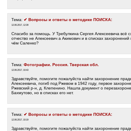
Тема:
✔ Вопросы и ответы о методике ПОИСКА:
12.06.2017, 12:39
Спасибо за помощь. У Требулкина Сергея Алексеевича всё сх
отчество не Алексеевич а Акимович и в списках захоронений в
чём Саленко?
Тема:
Фотографии. Россия. Тверская обл.
12.06.2017, 10:43
Здравствуйте, помогите пожалуйста найти захоронение прад
Алексеевича, погиб под Ржевом в 1942 году, первое захорон
Ржевский р-н, д. Клепенино. Нашла документ о перезахороне
Бахмутово, но в списках его нет.
Тема:
✔ Вопросы и ответы о методике ПОИСКА:
12.06.2017, 10:19
Здравствуйте, помогите пожалуйста найти захоронение прад