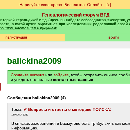
Нарисуйте свое древо. Бесплатно. Онлайн.
[х]
Генеалогический форум ВГД
вести, в какой архив обратиться при исследовании родословной своей
 прошлом, настоящем и будущем!
РЕГИСТРАЦИЯ
ВОЙТИ
balickina2009
Создайте аккаунт
или
войдите
, чтобы отправить личное соо
и увидеть его полные
контактные данные
Сообщения balickina2009 (4)
Тема:
✔ Вопросы и ответы о методике ПОИСКА:
12.06.2017, 13:13
В списках захоронения в Бахмутово есть Трибулькин, как мо
информацию.