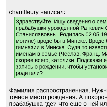
chantfleury написал:
[
Здравствуйте. Ищу сведения о сем
q
прабабушки урожденной Раткевич
]
Станиславовны. Родилась 02.05.19
могиле) вроде бы в Минске. Вроде 
гимназии в Минске. Судя по извес
именам в семье (Чеслав, Франц, Ма
скорее всего, католики. Подскажи е
запись о рождении, чтобы установи
родители?
[
/
q
Фамилия распространенная. Нужн
]
точное место рождения. А похоро
прабабушка где? Что еще о ней ил