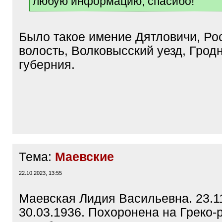
любую информацию, спасибо!
[
/
q
Было такое имение Дятловичи, Ро
]
волость, Волковысский уезд, Грод
губерния.
Тема:
Маевские
22.10.2023, 13:55
Маевская Лидия Васильевна. 23.1
30.03.1936. Похоронена на Греко-