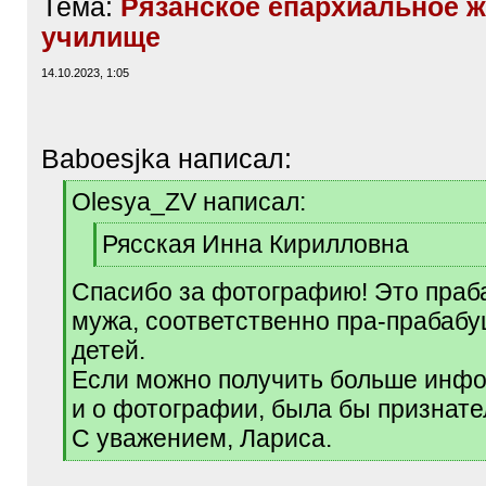
Тема:
Рязанское епархиальное 
училище
14.10.2023, 1:05
Baboesjka написал:
[
Olesya_ZV написал:
q
]
[
Рясская Инна Кирилловна
q
[
]
Спасибо за фотографию! Это праб
/
q
мужа, соответственно пра-прабаб
]
детей.
Если можно получить больше инфо
и о фотографии, была бы признате
С уважением, Лариса.
[
/