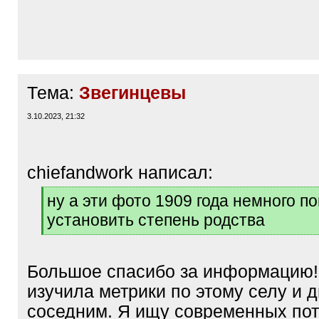
Тема:
Звегинцевы
3.10.2023, 21:32
chiefandwork написал:
[
ну а эти фото 1909 года немного п
q
установить степень родства
]
[
/
q
Большое спасибо за информацию!
]
изучила метрики по этому селу и 
соседним. Я ищу современных пото