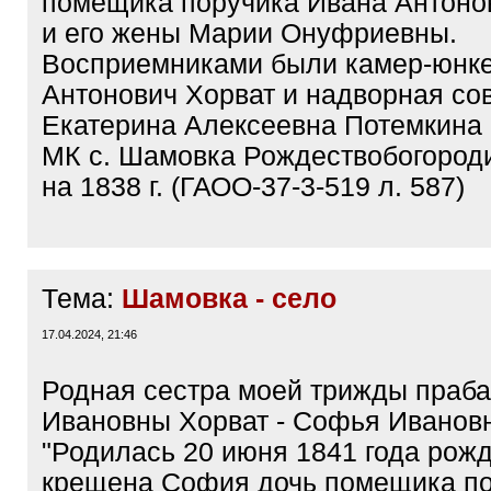
помещика поручика Ивана Антоно
и его жены Марии Онуфриевны.
Восприемниками были камер-юнк
Антонович Хорват и надворная со
Екатерина Алексеевна Потемкина
МК с. Шамовка Рождествобогород
на 1838 г. (ГАОО-37-3-519 л. 587)
Тема:
Шамовка - село
17.04.2024, 21:46
Родная сестра моей трижды праб
Ивановны Хорват - Софья Иванов
"Родилась 20 июня 1841 года рожд
крещена София дочь помещика п