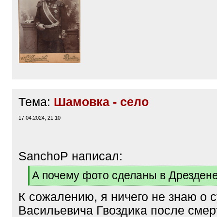
Тема:
Шамовка - село
17.04.2024, 21:10
SanchoP написал:
[
А почему фото сделаны в Дрездене
q
[
]
К сожалению, я ничего не знаю о 
/
q
Васильевича Гвоздика после смер
]