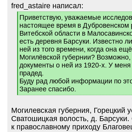
fred_astaire написал:
[
Приветствую, уважаемые исследов
q
настоящее время в Дубровенском
]
Витебской области в Малосавинск
есть деревня Барсуки. Известно ли
ней из того времени, когда она ещ
Могилёвской губернии? Возможно, 
документы о ней из 1920-х. У меня
прадед.
Буду рад любой информации по эт
Заранее спасибо.
[
/
q
Могилевская губерния, Горецкий у
]
Сватошицкая волость, д. Барсуки.
к православному приходу Благов