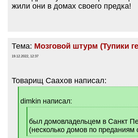
жили они в домах своего предка!
Тема:
Мозговой штурм (Тупики г
19.12.2022, 12:37
Товарищ Саахов написал:
[
q
dimkin написал:
]
[
q
был домовладельцем в Санкт Пе
]
(несколько домов по преданиям 
[