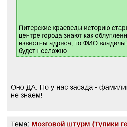
/
q
]
Питерские краеведы историю стар
центре города знают как облуплен
известны адреса, то ФИО владель
будет несложно
[
/
q
]
Оно ДА. Но у нас засада - фамил
не знаем!
Тема:
Мозговой штурм (Тупики г