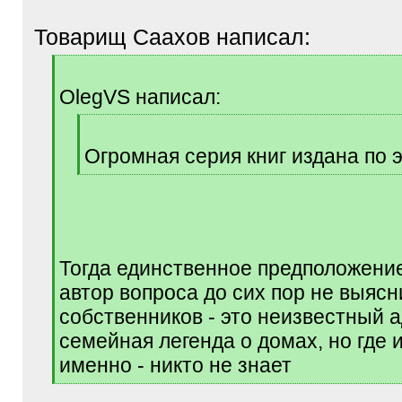
Товарищ Саахов написал:
[
q
OlegVS написал:
]
[
q
Огромная серия книг издана по э
]
[
/
q
]
Тогда единственное предположени
автор вопроса до сих пор не выясн
собственников - это неизвестный а
семейная легенда о домах, но где 
именно - никто не знает
[
/