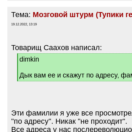
Тема:
Мозговой штурм (Тупики г
19.12.2022, 13:19
Товарищ Саахов написал:
[
dimkin
q
]
Дык вам ее и скажут по адресу, ф
[
/
q
]
Эти фамилии я уже все просмотре
"по адресу". Никак "не проходит".
Все адреса у нас послереволюци