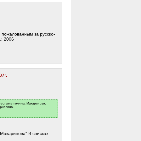
и пожалованным за русско-
.: 2006
7г.
рестьяне починка Макариново.
арнавина.
 Макаринова" В списках