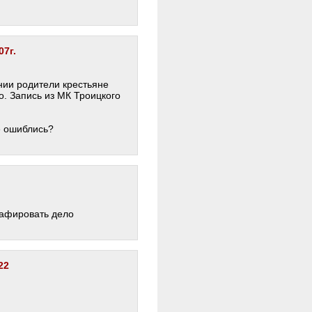
7г.
нии родители крестьяне
. Запись из МК Троицкого
е ошиблись?
рафировать дело
22