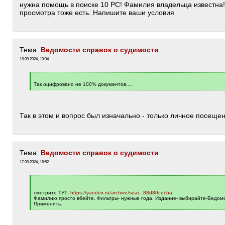
нужна помощь в поиске 10 РС! Фамилия владельца известна!
просмотра тоже есть. Напишите ваши условия
Тема:
Ведомости справок о судимости
18.09.2024, 10:34
[
q
Так оцифровано не 100% документов….
]
[
/
q
]
Так в этом и вопрос был изначально - только личное посеще
Тема:
Ведомости справок о судимости
17.09.2024, 16:52
[
q
]
смотрите ТУТ-
https://yandex.ru/archive/sear...88d80cdcba
Фамилию просто вбейте, Фильтры- нужные года, Издание- выбирайте-Ведомо
Применить.
[
/
q