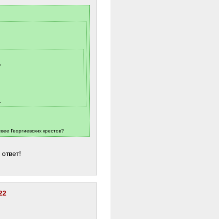
?
.
вее Георгиевских крестов?
 ответ!
22