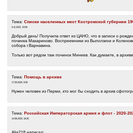
Тема:
Списки населенных мест Костромской губернии 190
9.11.2022, 19:06
Добрый день! Получила ответ из ЦАНО, что в записи о рожде
починка Макариново. Воспреемники из Выползихи и Коленово
собора г.Варнавина.
Только вот рядом там починок Минеев. Как думаете, в архив
Тема:
Помощь в архиве
17.09.2020, 9:56
Нужен человек из Перми, кто мог бы сходить в архив сфотог
Тема:
Российская Императорская армия и флот - 2020-20
14.08.2020, 18:26
Alia218 написал: