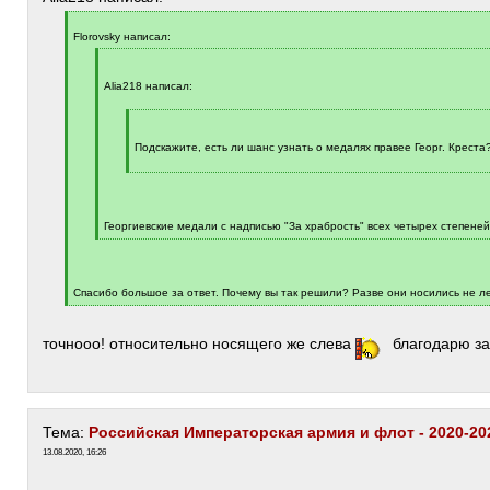
[
q
Florovsky написал:
]
[
q
]
Alia218 написал:
[
q
]
Подскажите, есть ли шанс узнать о медалях правее Георг. Креста
[
/
q
]
Георгиевские медали с надписью "За храбрость" всех четырех степеней
[
/
q
]
Спасибо большое за ответ. Почему вы так решили? Разве они носились не ле
[
/
q
точнооо! относительно носящего же слева
]
благодарю за
Тема:
Российская Императорская армия и флот - 2020-20
13.08.2020, 16:26