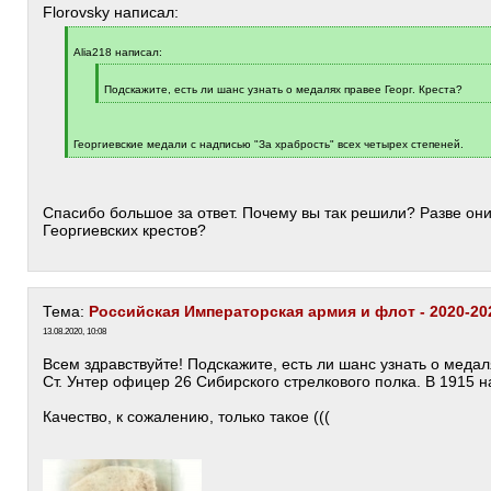
Florovsky написал:
[
q
Alia218 написал:
]
[
q
Подскажите, есть ли шанс узнать о медалях правее Георг. Креста?
]
[
/
q
]
Георгиевские медали с надписью "За храбрость" всех четырех степеней.
[
/
q
]
Спасибо большое за ответ. Почему вы так решили? Разве они
Георгиевских крестов?
Тема:
Российская Императорская армия и флот - 2020-20
13.08.2020, 10:08
Всем здравствуйте! Подскажите, есть ли шанс узнать о медал
Ст. Унтер офицер 26 Сибирского стрелкового полка. В 1915 н
Качество, к сожалению, только такое (((