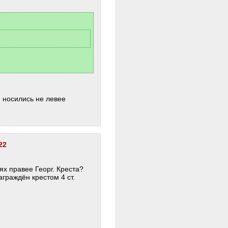
 носились не левее
22
ях правее Георг. Креста?
аграждён крестом 4 ст.