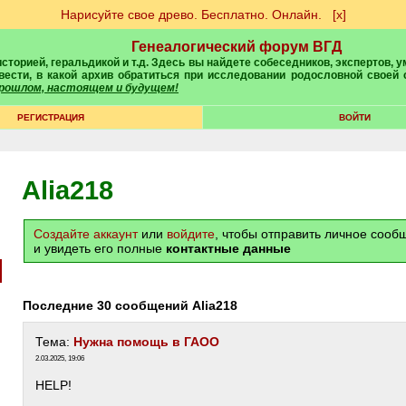
Нарисуйте свое древо. Бесплатно. Онлайн.
[х]
Генеалогический форум ВГД
вести, в какой архив обратиться при исследовании родословной своей
 прошлом, настоящем и будущем!
РЕГИСТРАЦИЯ
ВОЙТИ
Alia218
Создайте аккаунт
или
войдите
, чтобы отправить личное соо
и увидеть его полные
контактные данные
Последние 30 сообщений Alia218
Тема:
Нужна помощь в ГАОО
2.03.2025, 19:06
HELP!