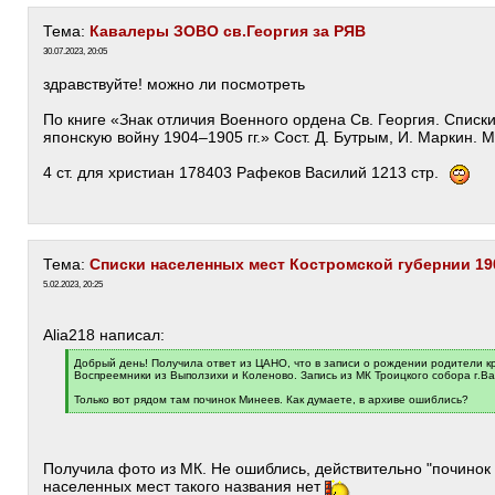
Тема:
Кавалеры ЗОВО св.Георгия за РЯВ
30.07.2023, 20:05
здравствуйте! можно ли посмотреть
По книге «Знак отличия Военного ордена Св. Георгия. Списк
японскую войну 1904–1905 гг.» Сост. Д. Бутрым, И. Маркин. М
4 ст. для христиан 178403 Рафеков Василий 1213 стр.
Тема:
Списки населенных мест Костромской губернии 190
5.02.2023, 20:25
Alia218 написал:
[
Добрый день! Получила ответ из ЦАНО, что в записи о рождении родители к
q
Воспреемники из Выползихи и Коленово. Запись из МК Троицкого собора г.В
]
Только вот рядом там починок Минеев. Как думаете, в архиве ошиблись?
[
/
q
]
Получила фото из МК. Не ошиблись, действительно "починок
населенных мест такого названия нет