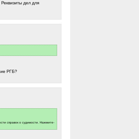
 Реквизиты дел для
ние РГБ?
сти справок о судимости. Нажмите-