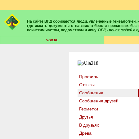
На сайте ВГД собираются люди, увлеченные генеалогией, историей, геральдикой и т.д. Здесь вы найдете собеседников, экспертов, умелых помощников в поисках предков и родственников. Вам подскажут
где искать документы о павших в боях и пропавших без 
воинским частям, ведомствам и чину.
ВГД - поиск людей в
VGD.RU
Профиль
Отзывы
Сообщения
Сообщения друзей
Геометки
Друзья
В друзьях
Древа