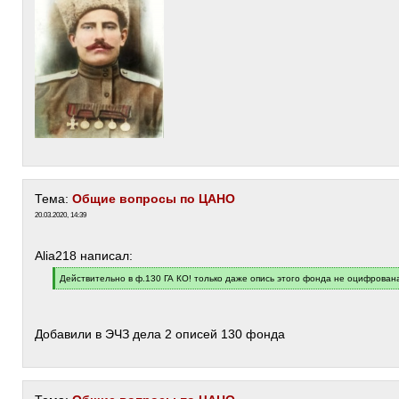
Тема:
Общие вопросы по ЦАНО
20.03.2020, 14:39
Alia218 написал:
[
Действительно в ф.130 ГА КО! только даже опись этого фонда не оцифрован
q
[
]
/
q
]
Добавили в ЭЧЗ дела 2 описей 130 фонда