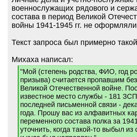
военнослужащих рядового и сержа
состава в период Великой Отечес
войны 1941-1945 гг. не оформляли
Текст запроса был примерно такой
Михаха написал:
[
"Мой (степень родства, ФИО, год р
q
призыва) считается пропавшим без
]
Великой Отечественной войне. По
известное место службы - 181 ЗСП
последней письменной связи - дек
года. Прошу вас из алфавитных ка
переменного состава полка за 1941
уточнить, когда такой-то выбыл из