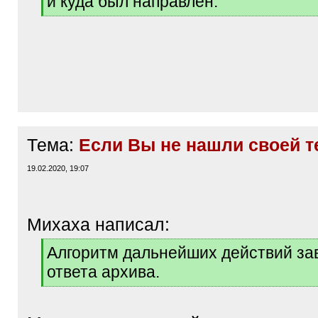
и куда был направлен."
[
/
q
]
Тема:
Если Вы не нашли своей 
19.02.2020, 19:07
Михаха написал:
[
Алгоритм дальнейших действий за
q
ответа архива.
]
[
/
q