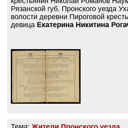
крестьянин Николай Романов Нау
Рязанской губ. Пронского уезда У
волости деревни Пироговой крест
девица
Екатерина Никитина Рога
Тема:
Жители Пронского уезда