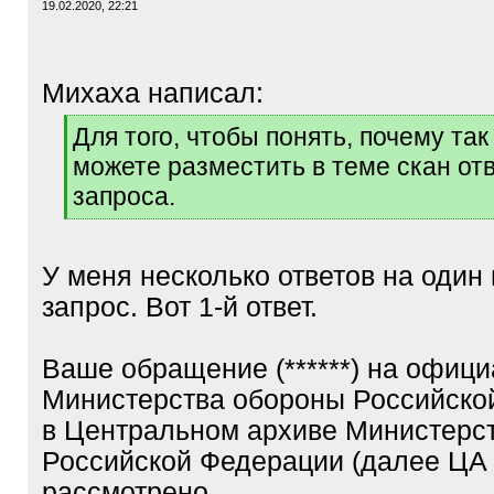
19.02.2020, 22:21
Михаха написал:
[
Для того, чтобы понять, почему так
q
можете разместить в теме скан отв
]
запроса.
[
/
q
У меня несколько ответов на один 
]
запрос. Вот 1-й ответ.
Ваше обращение (******) на офиц
Министерства обороны Российско
в Центральном архиве Министерс
Российской Федерации (далее ЦА
рассмотрено.