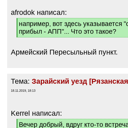
afrodok написал:
[
например, вот здесь указывается "
q
прибыл - АПП"... Что это такое?
]
[
/
q
Армейский Пересыльный пункт.
]
Тема:
Зарайский уезд [Рязанская 
18.11.2019, 18:13
Kerrel написал:
[
Вечер добрый, вдруг кто-то встреч