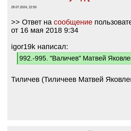
28.07.2024, 22:50
>> Ответ на
сообщение
пользоват
от 16 мая 2018 9:34
igor19k написал:
[
992.-995. "Валичев" Матвей Яковл
q
[
]
/
q
Тиличев (Тиличеев Матвей Яковле
]