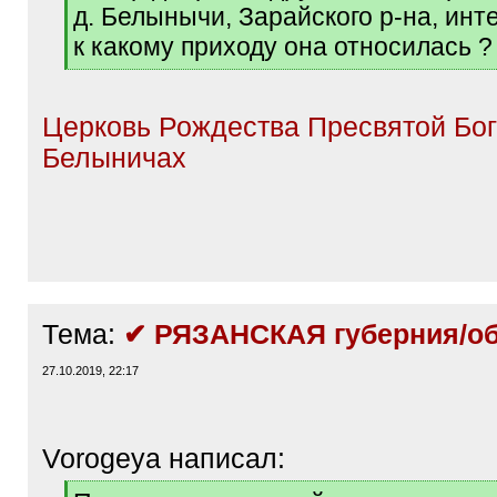
q
д. Белынычи, Зарайского р-на, инт
]
к какому приходу она относилась ?
[
/
q
Церковь Рождества Пресвятой Бо
]
Белыничах
Тема:
✔ РЯЗАНСКАЯ губерния/об
27.10.2019, 22:17
Vorogeya написал:
[