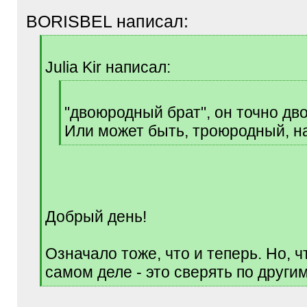
BORISBEL написал:
[
q
Julia Kir написал:
]
[
q
"двоюродный брат", он точно д
]
Или может быть, троюродный, н
[
/
q
]
Добрый день!
Означало тоже, что и теперь. Но, ч
самом деле - это сверять по другим
[
/