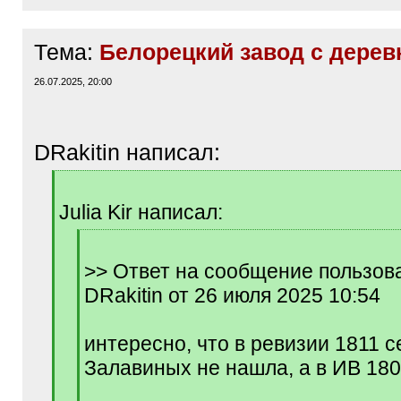
Тема:
Белорецкий завод с дере
26.07.2025, 20:00
DRakitin написал:
[
q
Julia Kir написал:
]
[
q
>> Ответ на сообщение пользов
]
DRakitin от 26 июля 2025 10:54
интересно, что в ревизии 1811 
Залавиных не нашла, а в ИВ 180