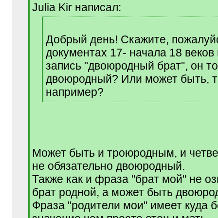
q
Julia Kir написал:
]
[
q
Добрый день! Скажите, пожалуйс
]
документах 17- начала 18 веков
запись "двоюродный брат", он т
двоюродный? Или может быть, 
например?
[
/
q
]
Может быть и троюродным, и четв
не обязательно двоюродный.
Также как и фраза "брат мой" не оз
брат родной, а может быть двоюро
Фраза "родители мои" имеет куда 