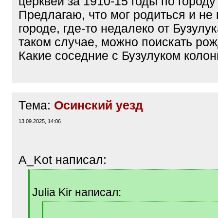
церквей за 1910-15 годы по городу
Предлагаю, что мог родиться и не
городе, где-то недалеко от Бузулук
таком случае, можно поискать ро
Какие соседние с Бузулуком коло
Тема:
Осинский уезд
13.09.2025, 14:06
A_Kot написал:
[
q
Julia Kir написал:
]
[
q