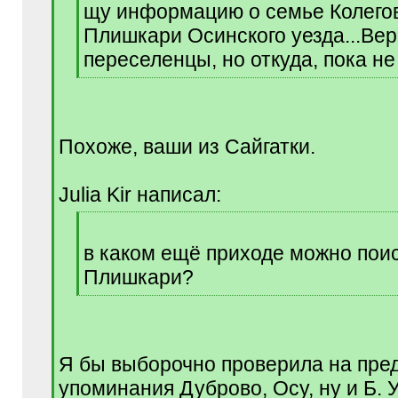
щу информацию о семье Колегов
]
Плишкари Осинского уезда...Вер
переселенцы, но откуда, пока не
[
/
q
]
Похоже, ваши из Сайгатки.
Julia Kir написал:
[
q
в каком ещё приходе можно пои
]
Плишкари?
[
/
q
]
Я бы выборочно проверила на пре
упоминания Дуброво, Осу, ну и Б. У