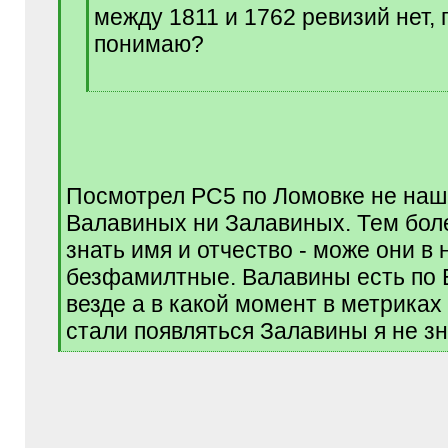
между 1811 и 1762 ревизий нет, 
понимаю?
[
/
q
]
Посмотрел РС5 по Ломовке не наше
Валавиных ни Залавиных. Тем бол
знать имя и отчество - може они в
безфамилтные. Валавины есть по 
везде а в какой момент в метрика
стали появляться Залавины я не з
[
/
q
]