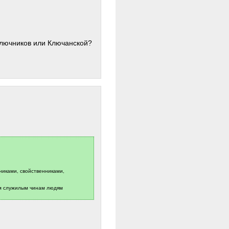
Ключников или Ключанской?
никами, свойственниками,
им служилым чинам людям