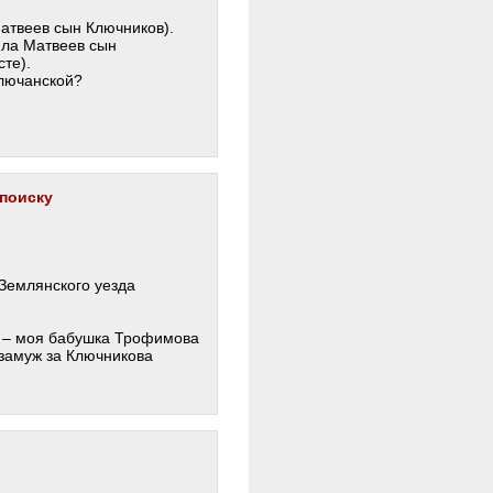
Матвеев сын Ключников).
ила Матвеев сын
те).
Ключанской?
 поиску
Землянского уезда
 – моя бабушка Трофимова
замуж за Ключникова