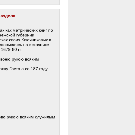
раздела
ак как метрических книг по
нежской губернии
сках своих Ключниковых к
основываясь на источнике:
1679-80 гг.
своею рукою всяким
лку Гаста а со 187 году
ево рукою всяким служилым