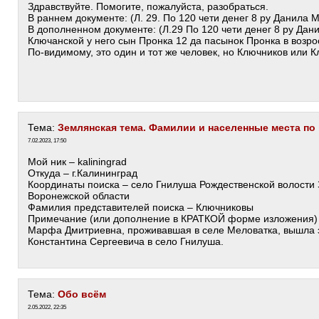
Здравствуйте. Помогите, пожалуйста, разобраться.
В раннем документе: (Л. 29. По 120 чети денег 8 ру Данила 
В дополненном документе: (Л.29 По 120 чети денег 8 ру Дан
Ключанской у него сын Пронка 12 да пасынок Пронка в возрос
По-видимому, это один и тот же человек, но Ключников или 
Тема:
Землянская тема. Фамилии и населенные места по
7.02.2023, 17:50
Мой ник – kaliningrad
Откуда – г.Калининград
Координаты поиска – село Гнилуша Рождественской волости 
Воронежской области
Фамилия представителей поиска – Ключниковы
Примечание (или дополнение в КРАТКОЙ форме изложения)
Марфа Дмитриевна, проживавшая в селе Меловатка, вышла 
Константина Сергеевича в село Гнилуша.
Тема:
Обо всём
2.05.2022, 22:35