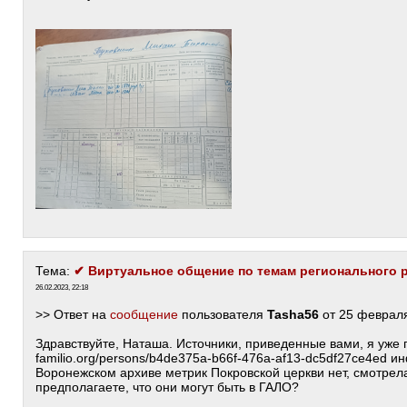
Тема:
✔ Виртуальное общение по темам регионального 
26.02.2023, 22:18
>> Ответ на
сообщение
пользователя
Tasha56
от 25 февраля
Здравствуйте, Наташа. Источники, приведенные вами, я уже
familio.org/persons/b4de375a-b66f-476a-af13-dc5df27ce4ed 
Воронежском архиве метрик Покровской церкви нет, смотрел
предполагаете, что они могут быть в ГАЛО?