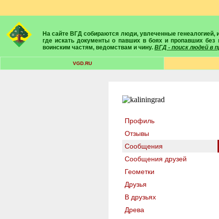
На сайте ВГД собираются люди, увлеченные генеалогией, историей, геральдикой и т.д. Здесь вы найдете собеседников, экспертов, умелых помощников в поисках предков и родственников. Вам подскажут
где искать документы о павших в боях и пропавших без 
воинским частям, ведомствам и чину.
ВГД - поиск людей в
VGD.RU
Профиль
Отзывы
Сообщения
Сообщения друзей
Геометки
Друзья
В друзьях
Древа