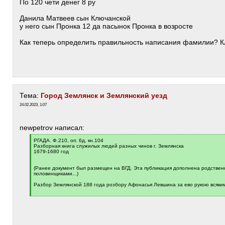
По 120 чети денег 8 ру
Данила Матвеев сын Ключанской
у него сын Пронка 12 да пасынок Пронка в возросте
Как теперь определить правильность написания фамилии? 
Тема:
Город Землянск и Землянский уезд
24.02.2023, 1:07
newpetrov написал:
[
РГАДА. Ф.210, оп. 6д, кн.104
q
Разборная книга служилых людей разных чинов г. Землянска
]
1679-1680 год
(Ранее документ был размещен на ВГД. Эта публикация дополнена родствен
половинщиками...)
Разбор Землянской 188 года розбору Афонасья Левшина за ево рукою всяк
[
/
q
]