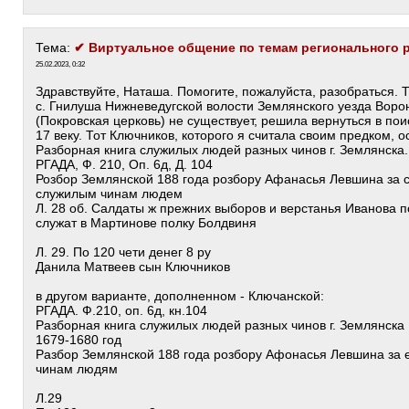
Тема:
✔ Виртуальное общение по темам регионального 
25.02.2023, 0:32
Здравствуйте, Наташа. Помогите, пожалуйста, разобраться. Т
с. Гнилуша Нижневедугской волости Землянского уезда Воро
(Покровская церковь) не существует, решила вернуться в пои
17 веку. Тот Ключников, которого я считала своим предком, 
Разборная книга служилых людей разных чинов г. Землянска. 
РГАДА, Ф. 210, Оп. 6д, Д. 104
Розбор Землянской 188 года розбору Афанасья Левшина за 
служилым чинам людем
Л. 28 об. Салдаты ж прежних выборов и верстанья Иванова по
служат в Мартинове полку Болдвиня
Л. 29. По 120 чети денег 8 ру
Данила Матвеев сын Ключников
в другом варианте, дополненном - Ключанской:
РГАДА. Ф.210, оп. 6д, кн.104
Разборная книга служилых людей разных чинов г. Землянска
1679-1680 год
Разбор Землянской 188 года розбору Афонасья Левшина за 
чинам людям
Л.29