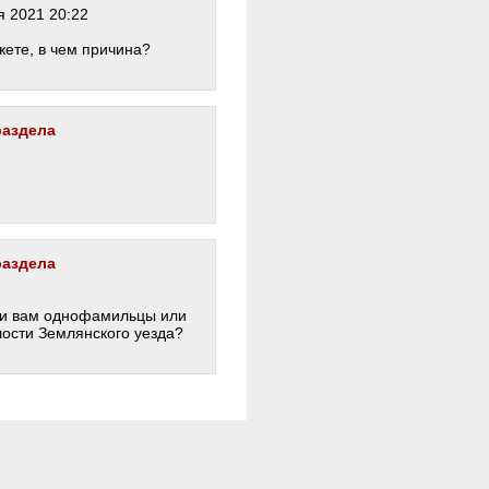
 2021 20:22
жете, в чем причина?
раздела
раздела
ли вам однофамильцы или
лости Землянского уезда?