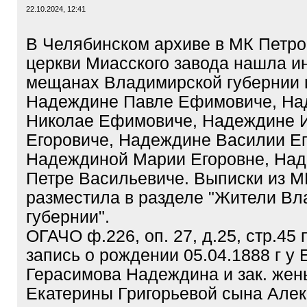
22.10.2024, 12:41
В Челябинском архиве в МК Петр
церкви Миасского завода нашла 
мещанах Владимирской губернии г
Надеждине Павле Ефимовиче, На
Николае Ефимовиче, Надеждине 
Егоровиче, Надеждине Василии Ег
Надеждиной Марии Егоровне, На
Петре Васильевиче. Выписки из М
разместила в разделе "Жители В
губернии".
ОГАЧО ф.226, оп. 27, д.25, стр.45
запись о рождении 05.04.1888 г у
Герасимова Надеждина и зак. жен
Екатерины Григорьевой сына Алек