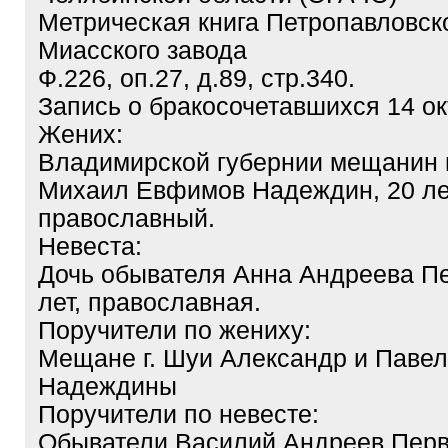
Метрическая книга Петропавловск
Миасского завода
Ф.226, оп.27, д.89, стр.340.
Запись о бракосочетавшихся 14 окт
Жених:
Владимирской губернии мещанин 
Михаил Евфимов Надеждин, 20 ле
православный.
Невеста:
Дочь обывателя Анна Андреева Пе
лет, православная.
Поручители по жениху:
Мещане г. Шуи Александр и Паве
Надеждины
Поручители по невесте:
Обыватели Василий Андреев Перв