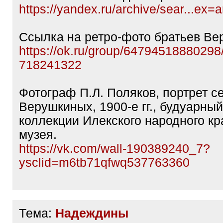
https://yandex.ru/archive/sear...ex=a
Ссылка на ретро-фото братьев Ве
https://ok.ru/group/64794518880298
718241322
Фотограф П.Л. Поляков, портрет с
Верушкиных, 1900-е гг., будуарны
коллекции Илекского народного кр
музея.
https://vk.com/wall-190389240_7?
ysclid=m6tb71qfwq537763360
Тема:
Надеждины