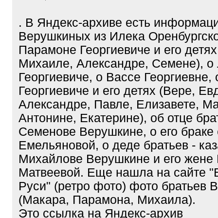
. В Яндекс-архиве есть информац
Верушкиных из Илека Оренбургско
Парамоне Георгиевиче и его детях
Михаиле, Александре, Семене), о
Георгиевиче, о Вассе Георгиевне,
Георгиевиче и его детях (Вере, Ев
Александре, Павле, Елизавете, М
Антонине, Екатерине), об отце бра
Семенове Верушкине, о его браке 
Емельяновой, о деде братьев - ка
Михайлове Верушкине и его жене
Матвеевой. Еще нашла на сайте 
Руси" (ретро фото) фото братьев
(Макара, Парамона, Михаила).
Это ссылка на Яндекс-архив