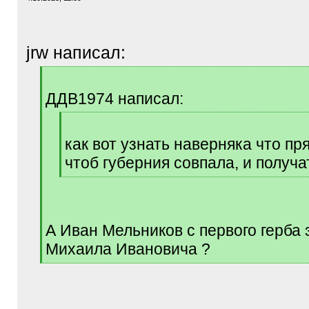
jrw написал:
[
q
ДДВ1974 написал:
]
[
q
как вот узнать наверняка что пря
]
чтоб губерния совпала, и получа
[
/
q
]
А Иван Мельников с первого герба 
Михаила Ивановича ?
[
/
q
]