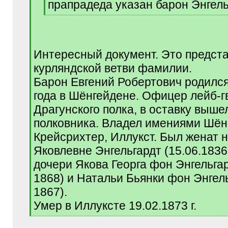
прапрадеда указан барон Энгель
[
/
q
]
Интересный документ. Это предст
курляндской ветви фамилии.
Барон Евгений Робертович родился
года в Шёнгейдене. Офицер лейб-г
Драгунского полка, в оставку выше
полковника. Владел имениями Шён
Крейсрихтер, Иллукст. Был женат 
Яковлевне Энгельгардт (15.06.1836
дочери Якова Георга фон Энгельгар
1868) и Натальи Бьянки фон Энгель
1867).
Умер в Иллуксте 19.02.1873 г.
[
/