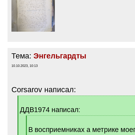
Тема:
Энгельгардты
10.10.2023, 10:13
Corsarov написал:
[
q
ДДВ1974 написал:
]
[
q
В восприемниках а метрике мое
]