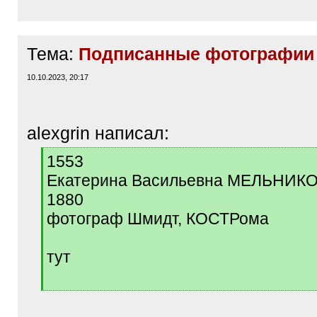
Тема:
Подписанные фотографии 
10.10.2023, 20:17
alexgrin написал:
[
1553
q
Екатерина Васильевна МЕЛЬНИК
]
1880
фотограф Шмидт, КОСТРома
тут
[
/