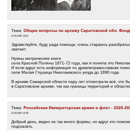
Тема:
Общие вопросы по архиву Саратовской обл. Фонд
21.04.2020, 18:22
Здравствуйте, буду рада помощи, очень стараюсь разобратьс
хватает.
Нужны метрические книги
села Красной Поляны 1871-72 года, как я поняла это Николае
И если вдруг есть информация по древлеправославная помо
селе Малая Глушица Николаевского уезда до 1890 года
В архиве Самарской области пару лет отсмотрела всё, что б
в Саратовском архиве, так как границы территорий и област
Тема:
Российская Императорская армия и флот - 2020-20
21.04.2020, 15:39
Добрый день, видно не так много формы, но вдруг кто помож
подсказать.