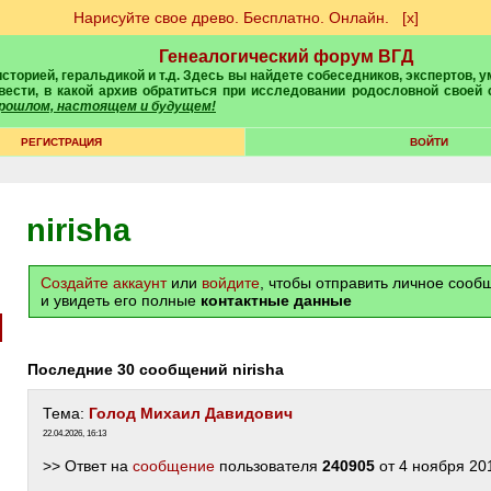
Нарисуйте свое древо. Бесплатно. Онлайн.
[х]
Генеалогический форум ВГД
вести, в какой архив обратиться при исследовании родословной своей
 прошлом, настоящем и будущем!
РЕГИСТРАЦИЯ
ВОЙТИ
nirisha
Создайте аккаунт
или
войдите
, чтобы отправить личное соо
и увидеть его полные
контактные данные
Последние 30 сообщений nirisha
Тема:
Голод Михаил Давидович
22.04.2026, 16:13
>> Ответ на
сообщение
пользователя
240905
от 4 ноября 20