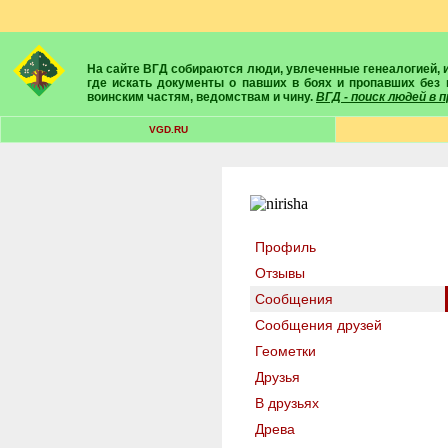
На сайте ВГД собираются люди, увлеченные генеалогией, историей, геральдикой и т.д. Здесь вы найдете собеседников, экспертов, умелых помощников в поисках предков и родственников. Вам подскажут
где искать документы о павших в боях и пропавших без 
воинским частям, ведомствам и чину.
ВГД - поиск людей в
VGD.RU
Профиль
Отзывы
Сообщения
Сообщения друзей
Геометки
Друзья
В друзьях
Древа