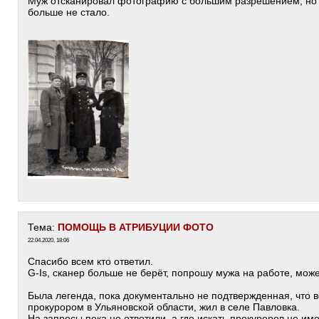
Муж отсканировал фотографию с большим разрешением, но 
больше не стало.
Тема:
ПОМОЩЬ В АТРИБУЦИИ ФОТО
22.04.2020, 18:06
Спасибо всем кто ответил.
G-Is, сканер больше не берёт, попрошу мужа на работе, може
Была легенда, пока документально не подтвержденная, что 
прокурором в Ульяновской области, жил в селе Павловка.
На запросы пока не ответили, а где искать прокуроров не им