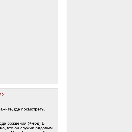
22
ажите, где посмотреть,
да рождения (+-год) В
ано, что он служил рядовым