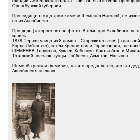
гвардии Семёновского полка. Призван был из села Преображ
Оренгбурской губернии
Про сидящего отца кроме имени Шеменёв Николай, не известн
он из Актюбинска
Про деда (которого нет на фото). В теме про Актюбинск на 
запись
1878 Первая улица из 8 домов – Старожительская (в дальне
Карла Либкнехта), затем Крепостная и Гарнизонная, где пос
ШЕМЕНЕВ, Гаврилов, Куклев, Кобляков, братья Агап и Миха
Татарский поселок -купцы: Габбасов, Ахметов, Насыров
Шеменёв редкая фамилия, так что предполагаю, что это дед,
Актюбинск я не знаю.