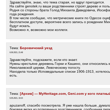
Здравствуйте, знаю, что тема старая, но вдруг пригодится.
На сайте genotek.ru ваши родственники строят дерево и пол
Родня со стороны брата Голод Михаила Давидовича, Иосифа
года рождения.
В том числе сообщаю, что метрические книги по Одессе оци
бесплатном доступе, вероятнее всего запись о рождении Ми
будут искать.
Возможно я, возможно мои коллеги.
Тема:
Боровичский уезд
6.06.2021, 21:48
Здравствуйте, подскажите, если кто знает.
Нужны крестьяне деревень Горки и Кашино, они относились к
Николаевской церкви, Левоческому погосту.
Находила только Исповедальные списки 1906-1913, хотелось
есть.
Тема:
[Архив] — MyHeritage.com, Geni.com у кого платны
6.05.2021, 19:15
apuzanoff, спасибо посмотрела. Я уже нашла больше, думала
боковая ветка из потерянных родственников, сообщения пере