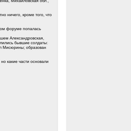
енка, Михайловская обл.,
о ничего, кроме того, что
этом форуме попалась
йшем Александровская,
елились бывшие солдаты:
ил Мисюрины; образован
 но какие части основали