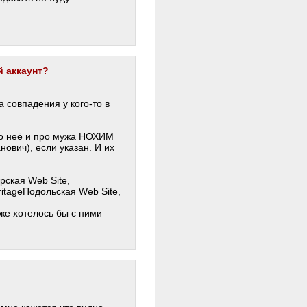
й аккаунт?
совпадения у кого-то в
неё и про мужа НОХИМ
ич), если указан. И их
ская Web Site,
itageПодольская Web Site,
же хотелось бы с ними