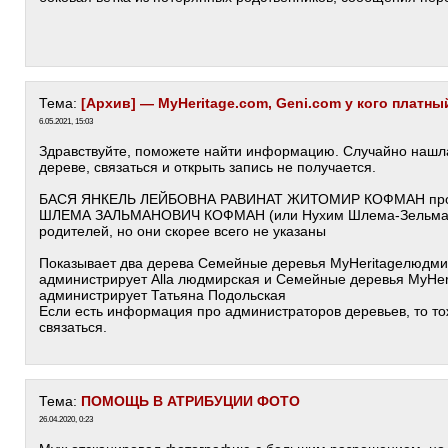
Тема:
[Архив] — MyHeritage.com, Geni.com у кого платны
6.05.2021, 15:03
Здравствуйте, поможете найти информацию. Случайно нашла 
дереве, связаться и открыть запись не получается.
БАСЯ ЯНКЕЛЬ ЛЕЙБОВНА РАВИНАТ ЖИТОМИР КОФМАН про 
ШЛЕМА ЗАЛЬМАНОВИЧ КОФМАН (или Нухим Шлема-Зельманов
родителей, но они скорее всего не указаны
Показывает два дерева Семейные деревья MyHeritageлюдмир
администрирует Alla людмирская и Семейные деревья MyHer
администрирует Татьяна Подольская
Если есть информация про администраторов деревьев, то то
связаться.
Тема:
ПОМОЩЬ В АТРИБУЦИИ ФОТО
26.04.2020, 0:23