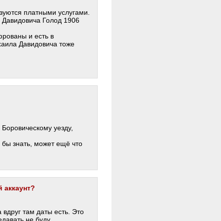
ьзуются платными услугами.
 Давидовича Голод 1906
фрованы и есть в
хаила Давидовича тоже
 Боровическому уезду,
 бы знать, может ещё что
й аккаунт?
 вдруг там даты есть. Это
давать не буду.