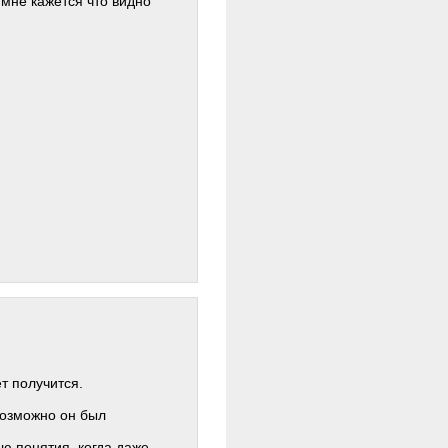
мне кажется что видно
т получится.
возможно он был
ею понятия, когда даже