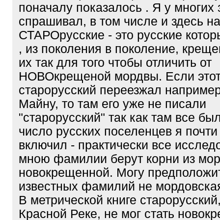
поначалу показалось . Я у многих 
спрашивал, в том числе и здесь н
СТАРОрусские - это русские котор
, из поколения в поколение, крещ
их так для того чтобы отличить от
НОВОкрещеной мордвы. Если это
старорусский переезжал например
Майну, то там его уже не писали
"старорусский" так как там все бы
число русских поселенцев я почти 
включил - практически все иссле
мною фамилии берут корни из мо
новокрещенной. Могу предположит
известных фамилий не мордовская
В метрической книге старорусский
Красной Реке, не мог стать новок