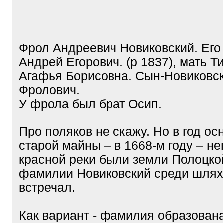
/
q
]
Фрол Андреевич Новиковский. Его 
Андрей Егорович. (р 1837), мать Т
Агафья Борисовна. Сын-Новиковс
Фролович.
У фрола был брат Осип.
Про поляков не скажу. Но в год ос
старой майны – в 1668-м году – не
красной реки были земли Полоцко
фамилии Новиковский среди шлях
встречал.
Как вариант - фамилия образована