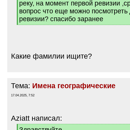
рекy, на момент первой ревизии ,с
]
вопрос что еще можно посмотреть 
ревизии? спасибо заранее
[
/
q
]
Какие фамилии ищите?
Тема:
Имена географические
17.04.2025, 7:52
Aziatt написал:
[
Здравствуйте.