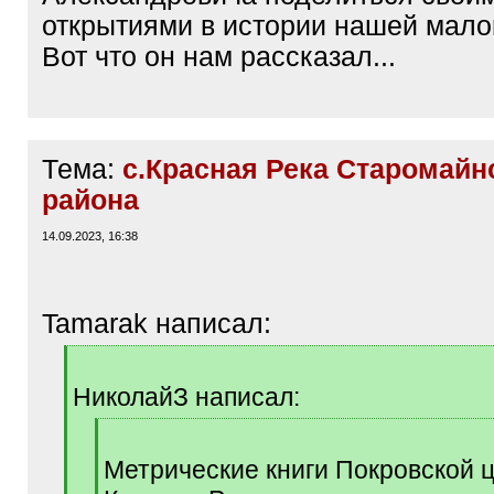
открытиями в истории нашей мало
Вот что он нам рассказал...
Тема:
с.Красная Река Старомайн
района
14.09.2023, 16:38
Tamarak написал:
[
q
НиколайЗ написал:
]
[
q
Метрические книги Покровской ц
]