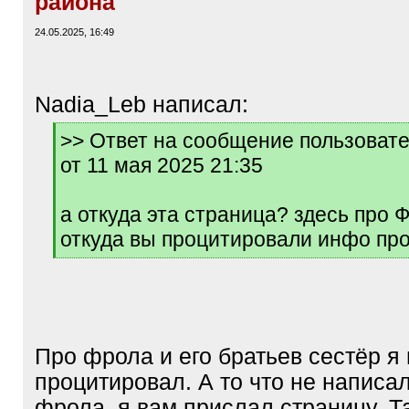
района
24.05.2025, 16:49
Nadia_Leb написал:
[
>> Ответ на сообщение пользоват
q
от 11 мая 2025 21:35
]
а откуда эта страница? здесь про 
откуда вы процитировали инфо пр
[
/
q
]
Про фрола и его братьев сестёр я
процитировал. А то что не написал
фрола, я вам прислал страницу. Т