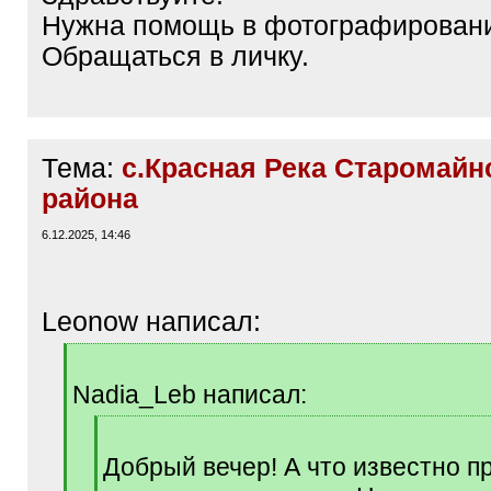
Нужна помощь в фотографировании
Обращаться в личку.
Тема:
с.Красная Река Старомайн
района
6.12.2025, 14:46
Leonow написал:
[
q
Nadia_Leb написал:
]
[
q
Добрый вечер! А что известно п
]