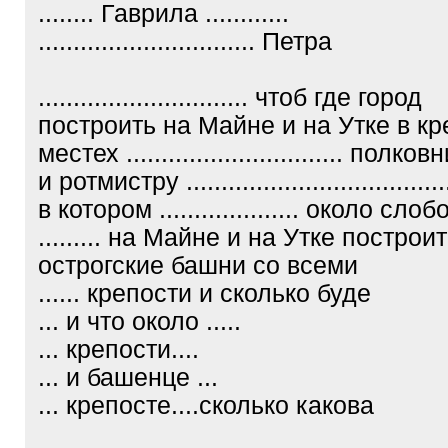
........ Гаврила ............
............................... Петра
.............................. чтоб где город
построить на Майне и на Утке в кр
местех ............................... полко
и ротмистру .....................................
в котором .................... около сло
......... на Майне и на Утке построи
острогские башни со всеми
...... крепости и сколько буде
... и что около .....
... крепости....
... и башенце ...
... крепосте....сколько какова