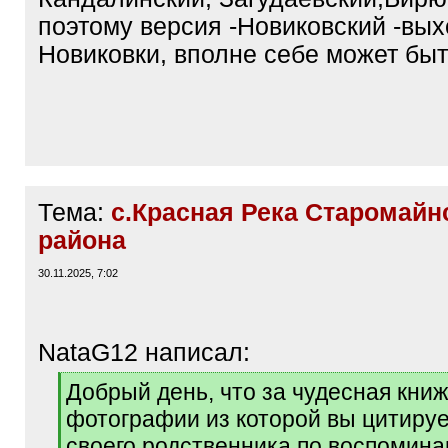
поэтому версия -Новиковский -вых
Новиковки, вполне себе может бы
Тема:
с.Красная Река Старомайн
района
30.11.2025, 7:02
NataG12 написал:
[
Добрый день, что за чудесная кни
q
фотографии из которой вы цитиру
]
своего родственника по воспомин