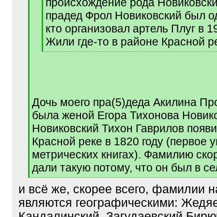
происхождение рода Новиковск
прадед Фрол Новиковский был од
кто организовал артель Плуг в 19
Жили где-то в районе Красной р
[
/
q
]
Дочь моего пра(5)деда Акилина П
была женой Егора Тихонова Новико
Новиковский Тихон Гаврилов появи
Красной реке в 1820 году (первое 
метрических книгах). Фамилию ско
дали такую потому, что он был в с
[
и всё же, скорее всего, фамилии н
/
q
являются географическими: Жедяе
]
Кандалинский, Загудаевский,Бир