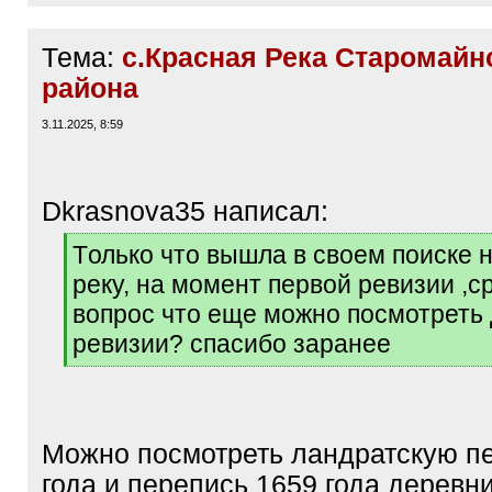
Тема:
с.Красная Река Старомайн
района
3.11.2025, 8:59
Dkrasnova35 написал:
[
Tолько что вышла в своем поиске 
q
рекy, на момент первой ревизии ,с
]
вопрос что еще можно посмотреть 
ревизии? спасибо заранее
[
/
q
]
Можно посмотреть ландратскую п
года и перепись 1659 года деревн