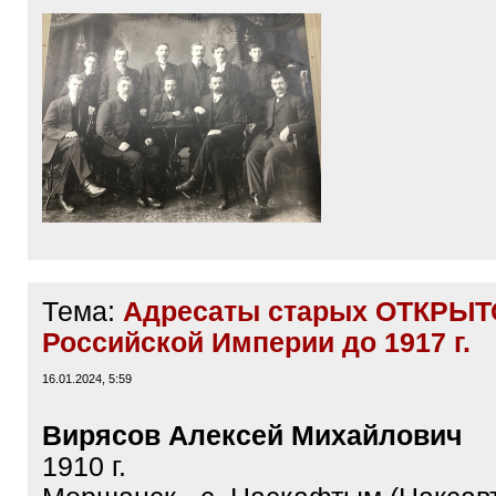
1 фото - Групповое г. Томск, 1910 г
справа в верхнем ряду - Нелюбин.
2 фото - он же 1907 г., г. Владивос
3-5 фото он же, предположительно