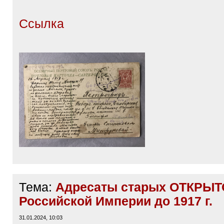
16.04.1917 г. Петроград
Симбирская ул., д.4 (сейчас ул. К
Дом призрения А. И. Тименкова и В
Фролова, палата №7,
Митрукова
Агафья Степановна -
Василий
Ссылка