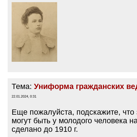
-
Бобровская
Вера Николаевна, су
кап., Литейный, 11
-
Бобровский
Сергей Павлович
, к
Николаевская Инженерная Академ
Здесь
- 6-го марта 1904 г., фото В