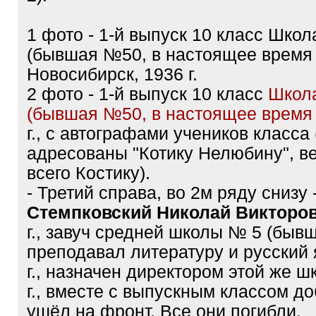
Тема:
СИБИРСКИЙ ОКРУГ, ищем
родных\знакомых на фотографи
18.01.2024, 1:30
Фотографии из архива семьи Нел
география Томск - Новосибирск (
2).
1 фото - 1-й выпуск 10 класс Шко
(бывшая №50, в настоящее время 
Новосибирск, 1936 г.
2 фото - 1-й выпуск 10 класс
Школ
(бывшая №50, в настоящее время
г., с автографами учеников класса 
адресованы "Котику Нелюбину", в
всего Костику).