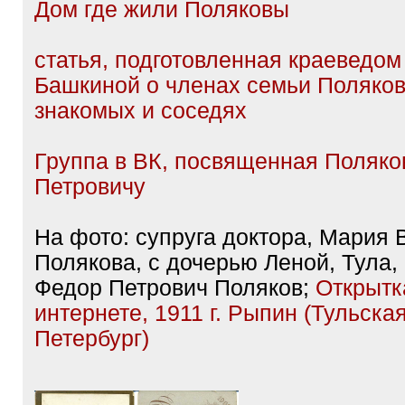
Крестовоздвиженской общины сес
милосердия. Профессор (1891). С
советник (1910). Действительный 
советник (1915).
Похоронен с супругой на Новодев
кладбище г. Санкт-Петербурга, уча
Дом где жили Поляковы
статья, подготовленная краеведом
Башкиной о членах семьи Поляков
знакомых и соседях
Группа в ВК, посвященная Поляко
Петровичу