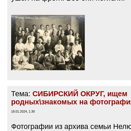
- Третий справа, во 2м ряду снизу 
Стемпковский Николай Викторов
г., завуч средней школы № 5 (быв
преподавал литературу и русский 
г., назначен директором этой же ш
г., вместе с выпускным классом д
ушёл на фронт. Все они погибли.