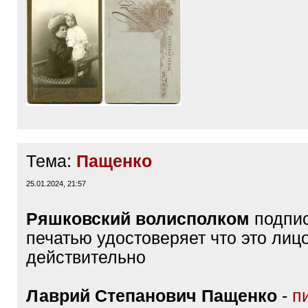
На фото: супруга доктора, Мария
Полякова, с дочерью Леной, Тула, 
Федор Петрович Поляков;
Открытк
интернете, 1911 г. Рыпин (Тульская 
Петербург)
Тема:
Пащенко