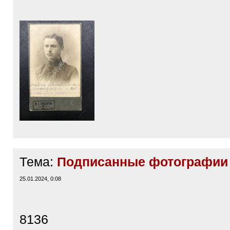
25.01.2024, 21:57
Ряшковский волисполком
подпи
печатью удостоверяет что это лицо
действительно
Лаврий Степанович Пащенко
-
п