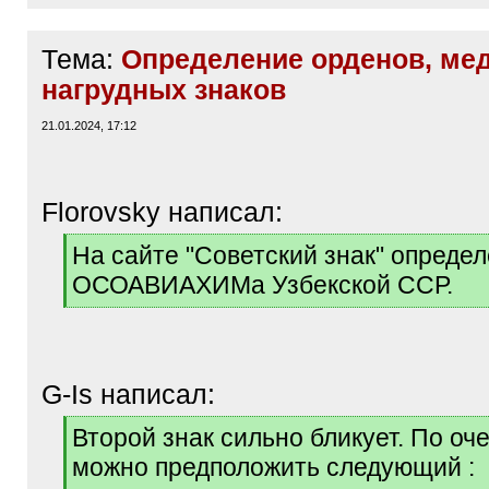
Предполагаю, что на фото один и 
человек.
Подскажите, что моно узнать по э
куда "копать" дальше..
Тема:
Определение орденов, ме
нагрудных знаков
21.01.2024, 17:12
Florovsky написал:
[
На сайте "Советский знак" определ
q