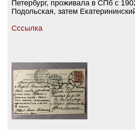
09.07.1915
Ревель - Санкт-Петербург, Сергие
Пустынь (Стрельна) по Балтийской
Полевая д.16
Мария Николаевна
фон Рентель
,
капитана 2 ранга, согласно справ
Петербург, проживала в СПб с 1902 
Подольская, затем Екатерининский
Сссылка