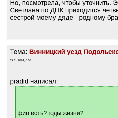
Но, посмотрела, чтобы уточнить. Э
Светлана по ДНК приходится чет
сестрой моему дяде - родному бра
Тема:
Винницкий уезд Подольско
22.11.2024, 8:56
pradid написал:
[
q
]
фио есть? годьі жизни?