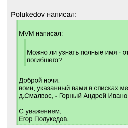
Polukedov написал:
[
q
MVM написал:
]
[
q
Можно ли узнать полные имя - о
]
погибшего?
[
/
q
Доброй ночи.
]
воин, указанный вами в списках м
д.Смалвос, - Горный Андрей Ивано
С уважением,
Егор Полукедов.
[