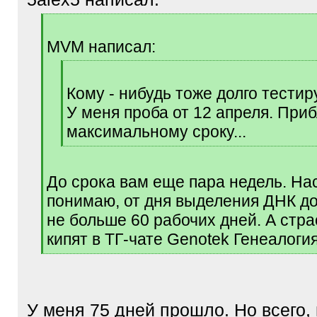
[
q
MVM написал:
]
[
q
Кому - нибудь тоже долго тести
]
У меня проба от 12 апреля. При
максимальному сроку...
[
/
q
До срока вам еще пара недель. На
]
понимаю, от дня выделения ДНК д
не больше 60 рабочих дней. А стра
кипят в ТГ-чате Genotek Генеалогия
[
/
q
]
У меня 75 дней прошло. Но всего, 