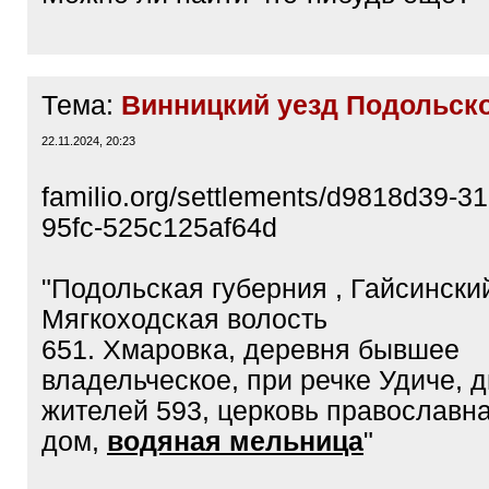
Тема:
Винницкий уезд Подольско
22.11.2024, 20:23
familio.org/settlements/d9818d39-3
95fc-525c125af64d
"Подольская губерния , Гайсинский
Мягкоходская волость
651. Хмаровка, деревня бывшее
владельческое, при речке Удиче, д
жителей 593, церковь православн
дом,
водяная мельница
"