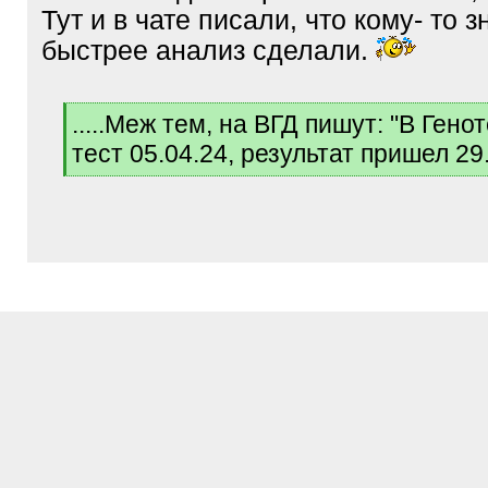
Тут и в чате писали, что кому- то 
быстрее анализ сделали.
[
.....Меж тем, на ВГД пишут: "В Гено
q
тест 05.04.24, результат пришел 29.
]
[
/
q
]