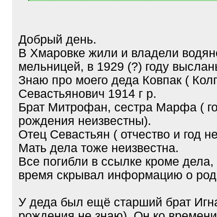
[
/
q
]
Добрый день.
В Хмаровке жили и владели водян
мельницей, в 1929 (?) году выслан
Знаю про моего деда Ковпак ( Кол
Севастьянович 1914 г р.
Брат Митрофан, сестра Марфа ( г
рождения неизвестны).
Отец Севастьян ( отчество и год н
Мать дела тоже неизвестна.
Все погибли в ссылке кроме дела,
время скрывал информацию о род
У деда был ещё старший брат Игна
рождения не знаю). Он ко времен