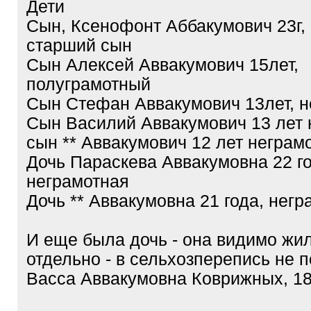
Дети
Сын, Ксенофонт Аббакумович 23г, 
старший сын
Сын Алексей Аввакумович 15лет,
полуграмотный
Сын Стефан Аввакумович 13лет, 
Сын Василий Аввакумович 13 лет
сын ** Аввакумович 12 лет неграм
Дочь Параскева Аввакумовна 22 г
неграмотная
Дочь ** Аввакумовна 21 года, нег
И еще была дочь - она видимо жи
отдельно - в сельхозперепись не п
Васса Аввакумовна Коврижных, 189