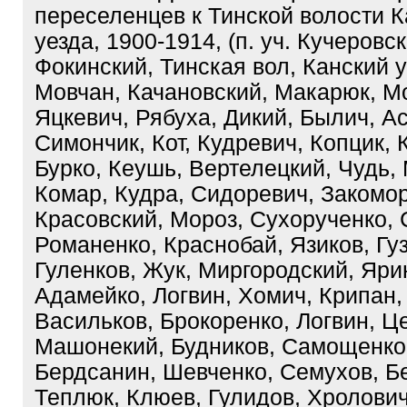
переселенцев к Тинской волости К
уезда, 1900-1914, (п. уч. Кучеровск
Фокинский, Тинская вол, Канский у
Мовчан, Качановский, Макарюк, М
Яцкевич, Рябуха, Дикий, Былич, А
Симончик, Кот, Кудревич, Копцик, 
Бурко, Кеушь, Вертелецкий, Чудь,
Комар, Кудра, Сидоревич, Закомор
Красовский, Мороз, Сухорученко,
Романенко, Краснобай, Язиков, Гу
Гуленков, Жук, Миргородский, Яри
Адамейко, Логвин, Хомич, Крипан,
Васильков, Брокоренко, Логвин, Це
Машонекий, Будников, Самощенко
Бердсанин, Шевченко, Семухов, Б
Теплюк, Клюев, Гулидов, Хролович