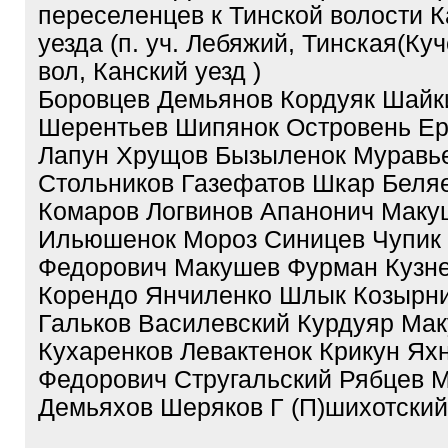
переселенцев к Тинской волости К
уезда (п. уч. Лебяжий, Тинская(Ку
вол, Канский уезд )
Боровцев Демьянов Кордуяк Шайк
Шерентьев Шипянок Островень Е
Лапун Хрущов Бызыленок Муравь
Стольников Газефатов Шкар Беля
Комаров Логвинов Апанонич Маку
Ильюшенок Мороз Синицев Чупик
Федорович Макушев Фурман Кузн
Корендо Янчиленко Шлык Козырн
Гальков Василевский Курдуяр Ма
Кухаренков Левактенок Крикун Ях
Федорович Стругальский Рябцев 
Демьяхов Шеряков Г (П)шихотски