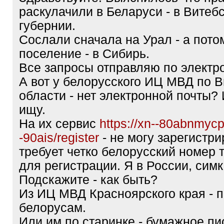
раскулачили в Беларуси - в Витеб
губернии.
Сослали сначала на Урал - а пото
поселение - в Сибирь.
Все запросы отправляю по электро
А вот у белорусского ИЦ МВД по 
области - нет электронной почты?
ищу.
На их сервис
https://xn--80abnmyc
-90ais/register
- не могу зарегистри
требует четко белорусский номер
для регистрации. Я в России, симк
Подскажите - как быть?
Из ИЦ МВД Красноярского края - п
белорусам.
Или им по старинке - бумажное пи