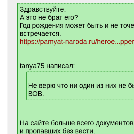
[
Здравствуйте.
q
А это не брат его?
]
Год рождения может быть и не точе
встречается.
https://pamyat-naroda.ru/heroe...pp
tanya75 написал:
[
q
Не верю что ни один из них не б
]
ВОВ.
[
/
q
]
На сайте больше всего документов
и пропавших без вести.