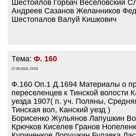
Шестойлов Горбач Веселовский С
Андреев Сазанов Желанников Фе
Шестопалов Валуй Кишкович
Тема:
Ф. 160
27.08.2020, 23:03
Ф.160 Оп.1 Д.1694 Материалы о п
переселенцев к Тинской волости К
уезда 1907( п. уч. Поляны, Средн
Тинская вол, Канский уезд )
Борисенко Жульянов Лапушкин Во
Крючков Киселев Гранов Нопеленк
Куриченков Лопушкин Булавка Ла