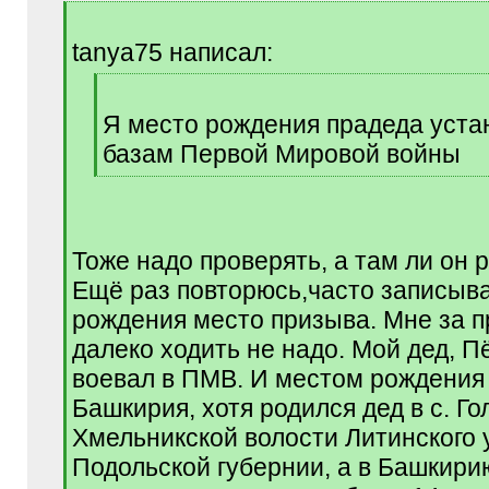
[
q
tanya75 написал:
]
[
q
Я место рождения прадеда уста
]
базам Первой Мировой войны
[
/
q
]
Тоже надо проверять, а там ли он 
Ещё раз повторюсь,часто записыв
рождения место призыва. Мне за 
далеко ходить не надо. Мой дед, П
воевал в ПМВ. И местом рождения
Башкирия, хотя родился дед в с. Го
Хмельникской волости Литинского 
Подольской губернии, а в Башкири