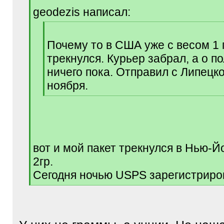
q
geodezis написал:
]
[
q
Почему то в США уже с весом 1
]
трекнулся. Курьер забрал, а о п
ничего пока. Отправил с Липецк
ноября.
[
/
q
]
вот и мой пакет трекнулся в Нью-Й
2гр.
Сегодня ночью USPS зарегистриро
[
/
q
]