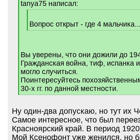
tanya75 написал:
]
[
q
Вопрос открыт - где 4 мальчика...
]
[
/
q
]
Вы уверены, что они дожили до 194
Гражданская война, тиф, испанка и 
могло случиться.
Поинтересуйтесь похозяйственны
30-х гг. по данной местности.
[
/
q
Ну один-два допускаю, но тут их Ч
]
Самое интересное, что был переез
Красноярский край. В период 1920-
Мой Ксенофонт уже женился, но б