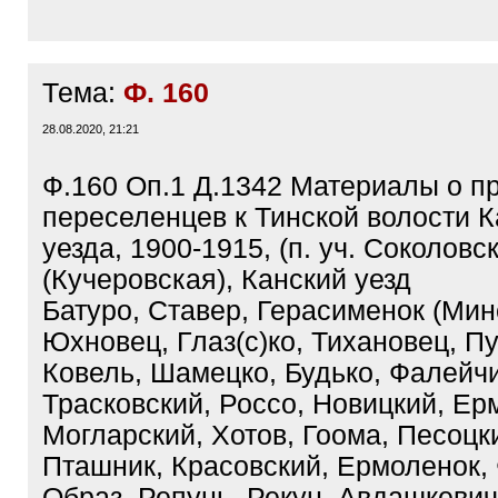
Тема:
Ф. 160
28.08.2020, 21:21
Ф.160 Оп.1 Д.1342 Материалы о п
переселенцев к Тинской волости К
уезда, 1900-1915, (п. уч. Соколовс
(Кучеровская), Канский уезд
Батуро, Ставер, Герасименок (Минс
Юхновец, Глаз(с)ко, Тихановец, П
Ковель, Шамецко, Будько, Фалейчи
Трасковский, Россо, Новицкий, Ер
Могларский, Хотов, Гоома, Песоцк
Пташник, Красовский, Ермоленок,
Образ, Репунь, Рекун, Авдашкевич