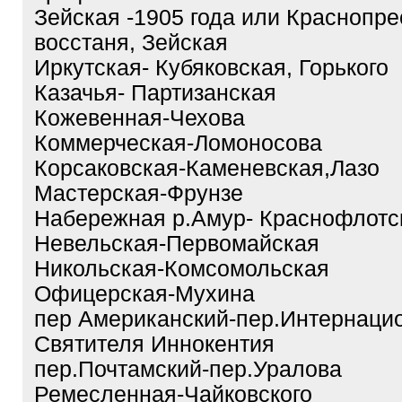
Зейская -1905 года или Краснопре
восстаня, Зейская
Иркутская- Кубяковская, Горького
Казачья- Партизанская
Кожевенная-Чехова
Коммерческая-Ломоносова
Корсаковская-Каменевская,Лазо
Мастерская-Фрунзе
Набережная р.Амур- Краснофлотс
Невельская-Первомайская
Никольская-Комсомольская
Офицерская-Мухина
пер Американский-пер.Интернаци
Святителя Иннокентия
пер.Почтамский-пер.Уралова
Ремесленная-Чайковского