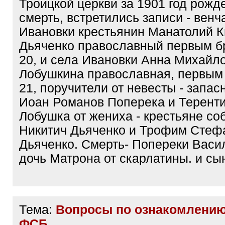
Троицкой церкви за 1901 год рожде
смерть, встретились записи - венч
Ивановки крестьянин Манатолий 
Дьяченко православный первым бр
20, и села Ивановки Анна Михайл
Лобушкина православная, первым 
21, поручители от невесты - запас
Иоан Романов Поперека и Терент
Лобушка от жениха - крестьяне соб
Никитич Дьяченко и Трофим Стеф
Дьяченко. Смерть- Попереки Васи
дочь Матрона от скарлатины. и сы
Тема:
Вопросы по ознакомлению
ФСБ