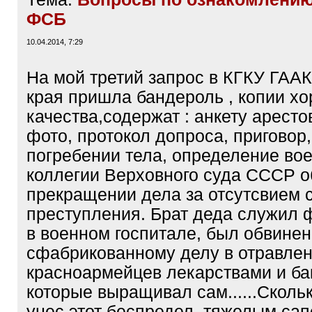
ФСБ
10.04.2014, 7:29
На мой третий запрос в КГКУ ГААК
края пришла бандероль , копии х
качества,содержат : анкету аресто
фото, протокол допроса, приговор,
погребении тела, определение во
коллегии Верховного суда СССР о
прекращении дела за отсутсвием 
преступления. Брат деда служил
в военном госпитале, был обвинен
сфабрикованному делу в отравле
красноармейцев лекарствами и ба
которые выращивал сам......Сколь
унес этот беспредел, тяжелым сап