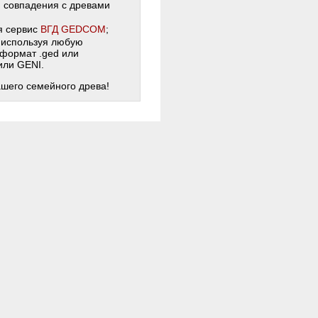
и совпадения с древами
я сервис
ВГД GEDCOM
;
 используя любую
 формат .ged или
 или GENI.
ашего семейного древа!