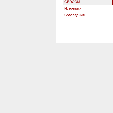
GEDCOM
Источники
Совпадения