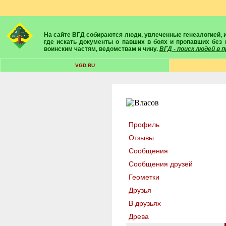
На сайте ВГД собираются люди, увлеченные генеалогией, историей, геральдикой и т.д. Здесь вы найдете собеседников, экспертов, умелых помощников в поисках предков и родственников. Вам подскажут
где искать документы о павших в боях и пропавших без 
воинским частям, ведомствам и чину.
ВГД - поиск людей в
VGD.RU
Профиль
Отзывы
Сообщения
Сообщения друзей
Геометки
Друзья
В друзьях
Древа