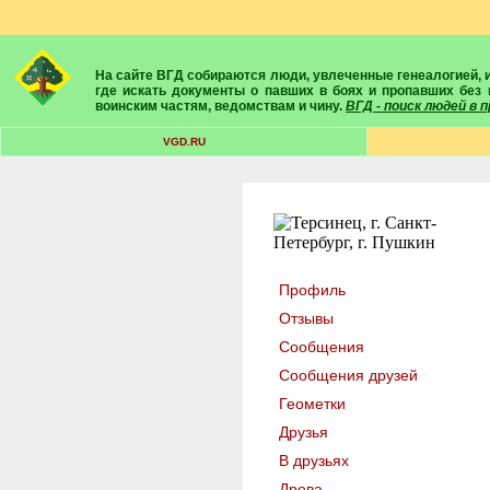
На сайте ВГД собираются люди, увлеченные генеалогией, историей, геральдикой и т.д. Здесь вы найдете собеседников, экспертов, умелых помощников в поисках предков и родственников. Вам подскажут
где искать документы о павших в боях и пропавших без 
воинским частям, ведомствам и чину.
ВГД - поиск людей в
VGD.RU
Профиль
Отзывы
Сообщения
Сообщения друзей
Геометки
Друзья
В друзьях
Древа