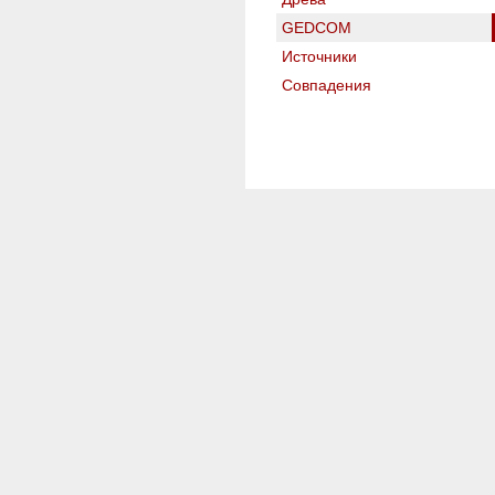
GEDCOM
Источники
Совпадения