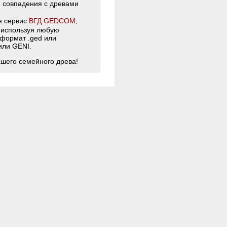
и совпадения с древами
я сервис
ВГД GEDCOM
;
 используя любую
 формат .ged или
 или GENI.
ашего семейного древа!