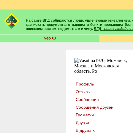
На сайте ВГД собираются люди, увлеченные генеалогией, историей, геральдикой и т.д. Здесь вы найдете собеседников, экспертов, умелых помощников в поисках предков и родственников. Вам подскажут
где искать документы о павших в боях и пропавших без 
воинским частям, ведомствам и чину.
ВГД - поиск людей в
VGD.RU
Профиль
Отзывы
Сообщения
Сообщения друзей
Геометки
Друзья
В друзьях