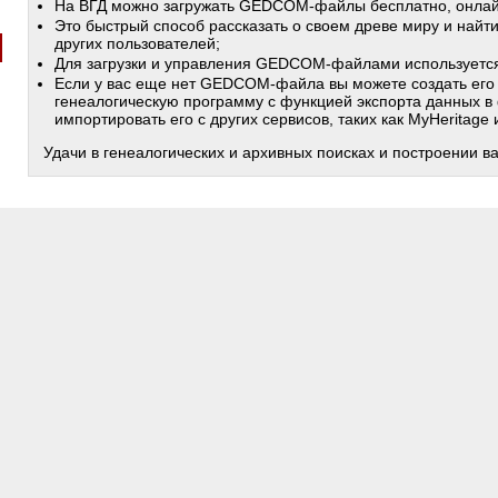
На ВГД можно загружать GEDCOM-файлы бесплатно, онлай
Это быстрый способ рассказать о своем древе миру и найт
других пользователей;
Для загрузки и управления GEDCOM-файлами используетс
Если у вас еще нет GEDCOM-файла вы можете создать его
генеалогическую программу с функцией экспорта данных в
импортировать его с других сервисов, таких как MyHeritage
Удачи в генеалогических и архивных поисках и построении в