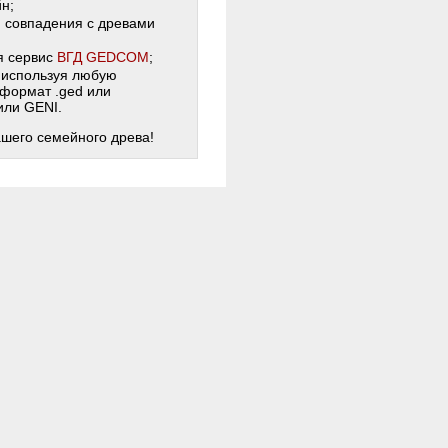
н;
и совпадения с древами
я сервис
ВГД GEDCOM
;
 используя любую
 формат .ged или
 или GENI.
ашего семейного древа!