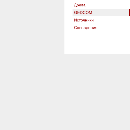
Древа
GEDCOM
Источники
Совпадения