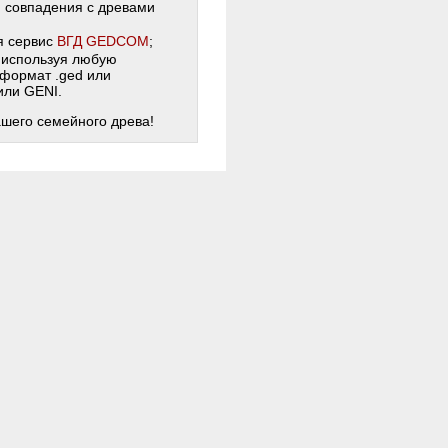
и совпадения с древами
я сервис
ВГД GEDCOM
;
 используя любую
 формат .ged или
 или GENI.
ашего семейного древа!