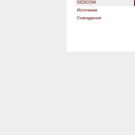
GEDCOM
Источники
Совпадения