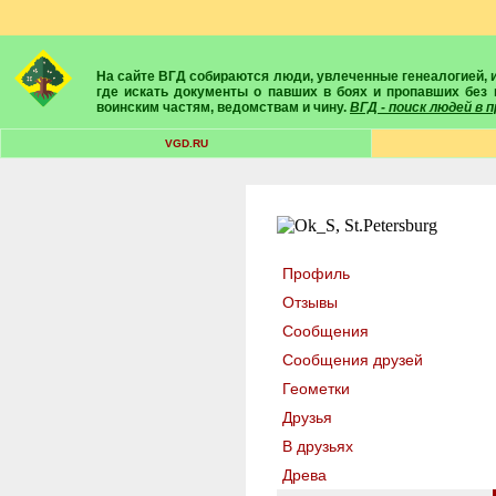
На сайте ВГД собираются люди, увлеченные генеалогией, историей, геральдикой и т.д. Здесь вы найдете собеседников, экспертов, умелых помощников в поисках предков и родственников. Вам подскажут
где искать документы о павших в боях и пропавших без 
воинским частям, ведомствам и чину.
ВГД - поиск людей в
VGD.RU
Профиль
Отзывы
Сообщения
Сообщения друзей
Геометки
Друзья
В друзьях
Древа