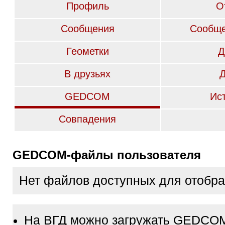
Профиль
О
Сообщения
Сообще
Геометки
Д
В друзьях
GEDCOM
Ис
Совпадения
GEDCOM-файлы пользователя
Нет файлов доступных для отобр
На ВГД можно загружать GEDCO