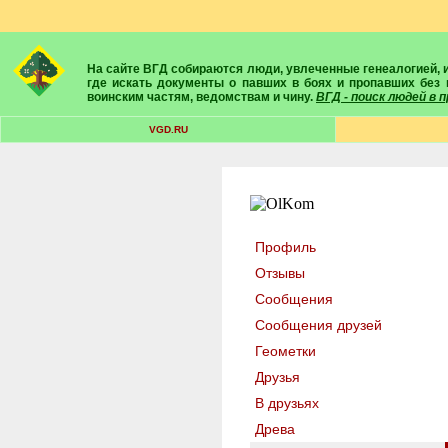
На сайте ВГД собираются люди, увлеченные генеалогией, историей, геральдикой и т.д. Здесь вы найдете собеседников, экспертов, умелых помощников в поисках предков и родственников. Вам подскажут
где искать документы о павших в боях и пропавших без 
воинским частям, ведомствам и чину.
ВГД - поиск людей в
VGD.RU
Профиль
Отзывы
Сообщения
Сообщения друзей
Геометки
Друзья
В друзьях
Древа