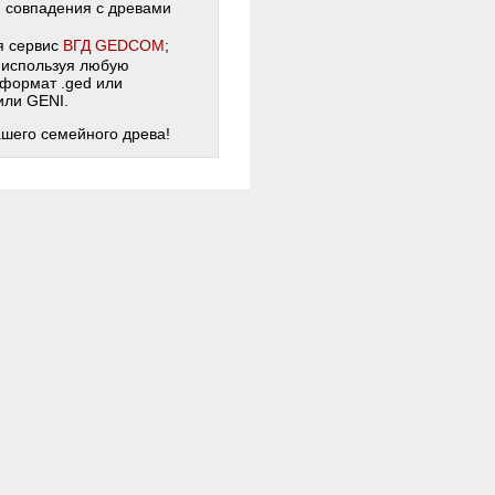
и совпадения с древами
я сервис
ВГД GEDCOM
;
 используя любую
 формат .ged или
 или GENI.
ашего семейного древа!