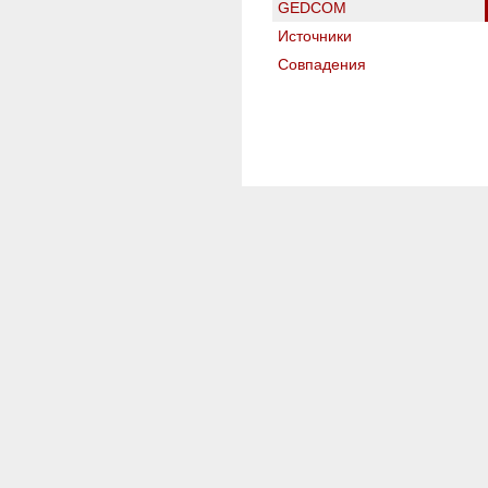
GEDCOM
Источники
Совпадения