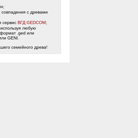
н;
и совпадения с древами
я сервис
ВГД GEDCOM
;
 используя любую
 формат .ged или
 или GENI.
ашего семейного древа!