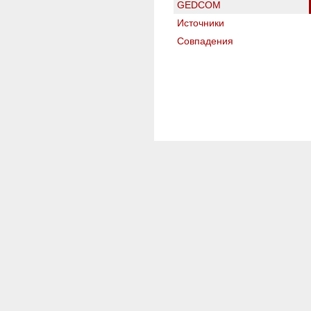
GEDCOM
Источники
Совпадения