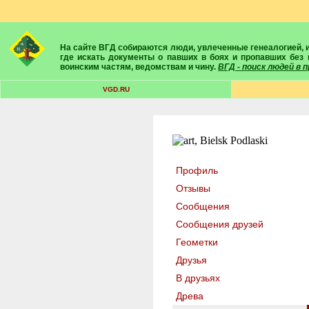
На сайте ВГД собираются люди, увлеченные генеалогией, историей, геральдикой и т.д. Здесь вы найдете собеседников, экспертов, умелых помощников в поисках предков и родственников. Вам подскажут
где искать документы о павших в боях и пропавших без 
воинским частям, ведомствам и чину.
ВГД - поиск людей в
VGD.RU
Профиль
Отзывы
Сообщения
Сообщения друзей
Геометки
Друзья
В друзьях
Древа