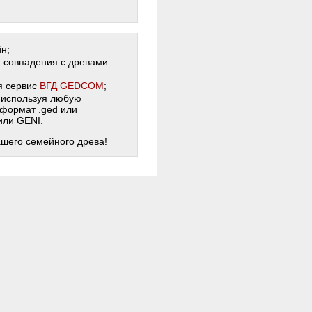
н;
и совпадения с древами
я сервис
ВГД GEDCOM
;
 используя любую
 формат .ged или
 или GENI.
ашего семейного древа!