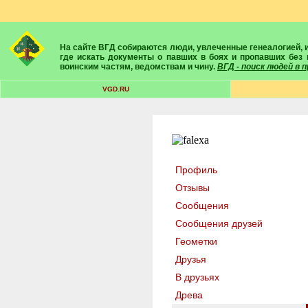
На сайте ВГД собираются люди, увлеченные генеалогией, историей, геральдикой и т.д. Здесь вы найдете собеседников, экспертов, умелых помощников в поисках предков и родственников. Вам подскажут
где искать документы о павших в боях и пропавших без 
воинским частям, ведомствам и чину.
ВГД - поиск людей в
VGD.RU
Профиль
Отзывы
Сообщения
Сообщения друзей
Геометки
Друзья
В друзьях
Древа