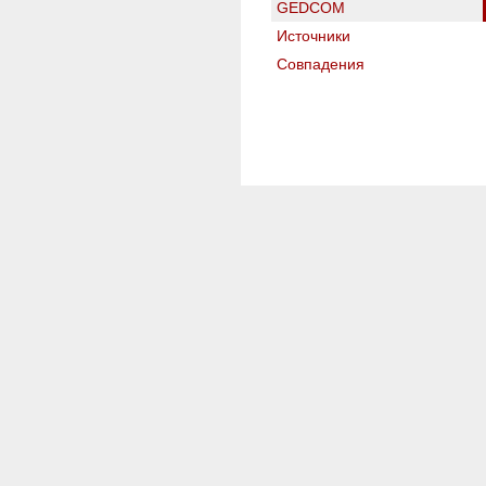
GEDCOM
Источники
Совпадения