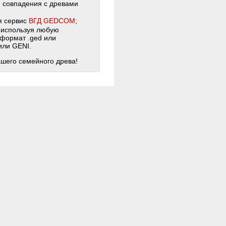
и совпадения с древами
я сервис
ВГД GEDCOM
;
 используя любую
 формат .ged или
 или GENI.
ашего семейного древа!