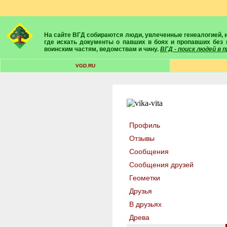
На сайте ВГД собираются люди, увлеченные генеалогией, историей, геральдикой и т.д. Здесь вы найдете собеседников, экспертов, умелых помощников в поисках предков и родственников. Вам подскажут
где искать документы о павших в боях и пропавших без 
воинским частям, ведомствам и чину.
ВГД - поиск людей в
VGD.RU
Профиль
Отзывы
Сообщения
Сообщения друзей
Геометки
Друзья
В друзьях
Древа