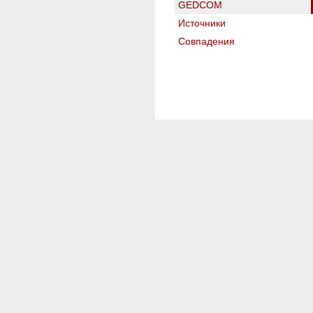
GEDCOM
Источники
Совпадения