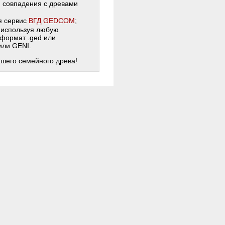
и совпадения с древами
я сервис
ВГД GEDCOM
;
 используя любую
 формат .ged или
 или GENI.
ашего семейного древа!