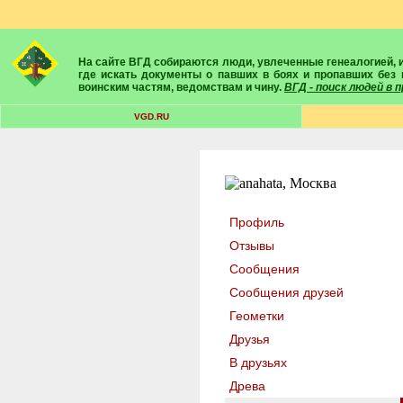
На сайте ВГД собираются люди, увлеченные генеалогией, историей, геральдикой и т.д. Здесь вы найдете собеседников, экспертов, умелых помощников в поисках предков и родственников. Вам подскажут
где искать документы о павших в боях и пропавших без 
воинским частям, ведомствам и чину.
ВГД - поиск людей в
VGD.RU
Профиль
Отзывы
Сообщения
Сообщения друзей
Геометки
Друзья
В друзьях
Древа