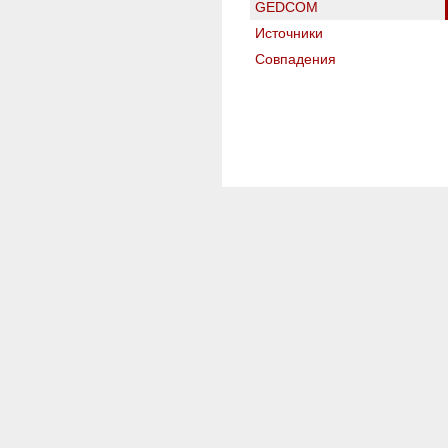
GEDCOM
Источники
Совпадения