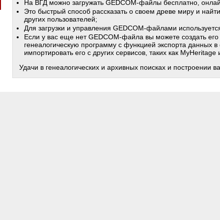
На ВГД можно загружать GEDCOM-файлы бесплатно, онлай
Это быстрый способ рассказать о своем древе миру и найт
других пользователей;
Для загрузки и управления GEDCOM-файлами используетс
Если у вас еще нет GEDCOM-файла вы можете создать его
генеалогическую программу с функцией экспорта данных в
импортировать его с других сервисов, таких как MyHeritage
Удачи в генеалогических и архивных поисках и построении в