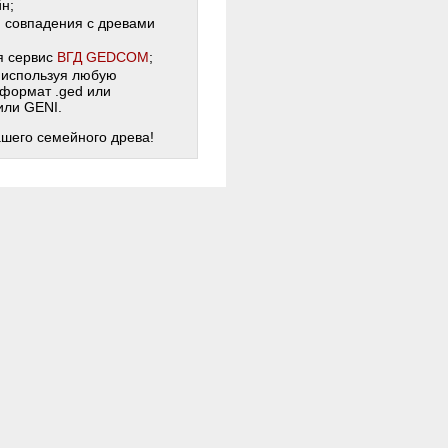
н;
и совпадения с древами
я сервис
ВГД GEDCOM
;
 используя любую
 формат .ged или
 или GENI.
ашего семейного древа!