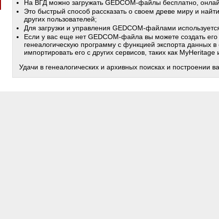
На ВГД можно загружать GEDCOM-файлы бесплатно, онлай
Это быстрый способ рассказать о своем древе миру и найт
других пользователей;
Для загрузки и управления GEDCOM-файлами используетс
Если у вас еще нет GEDCOM-файла вы можете создать его
генеалогическую программу с функцией экспорта данных в
импортировать его с других сервисов, таких как MyHeritage
Удачи в генеалогических и архивных поисках и построении в