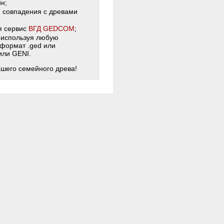
н;
и совпадения с древами
я сервис
ВГД GEDCOM
;
 используя любую
 формат .ged или
 или GENI.
ашего семейного древа!