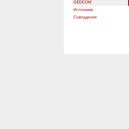
GEDCOM
Источники
Совпадения