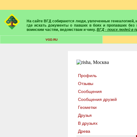
На сайте ВГД собираются люди, увлеченные генеалогией, историей, геральдикой и т.д. Здесь вы найдете собеседников, экспертов, умелых помощников в поисках предков и родственников. Вам подскажут
где искать документы о павших в боях и пропавших без 
воинским частям, ведомствам и чину.
ВГД - поиск людей в
VGD.RU
Профиль
Отзывы
Сообщения
Сообщения друзей
Геометки
Друзья
В друзьях
Древа