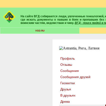
На сайте ВГД собираются люди, увлеченные генеалогией, историей, геральдикой и т.д. Здесь вы найдете собеседников, экспертов, умелых помощников в поисках предков и родственников. Вам подскажут
где искать документы о павших в боях и пропавших без 
воинским частям, ведомствам и чину.
ВГД - поиск людей в
VGD.RU
Профиль
Отзывы
Сообщения
Сообщения друзей
Геометки
Друзья
В друзьях
Древа