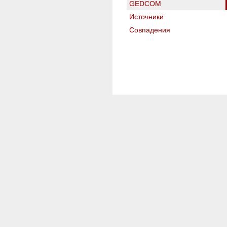
GEDCOM
Источники
Совпадения