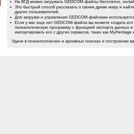
На ВГД можно загружать GEDCOM-файлы бесплатно, онлай
Это быстрый способ рассказать о своем древе миру и найт
других пользователей;
Для загрузки и управления GEDCOM-файлами используетс
Если у вас еще нет GEDCOM-файла вы можете создать его
генеалогическую программу с функцией экспорта данных в
импортировать его с других сервисов, таких как MyHeritage
Удачи в генеалогических и архивных поисках и построении в