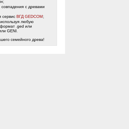
н;
и совпадения с древами
я сервис
ВГД GEDCOM
;
 используя любую
 формат .ged или
 или GENI.
ашего семейного древа!