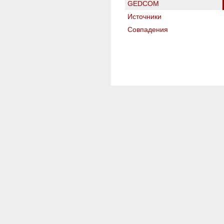
GEDCOM
Источники
Совпадения