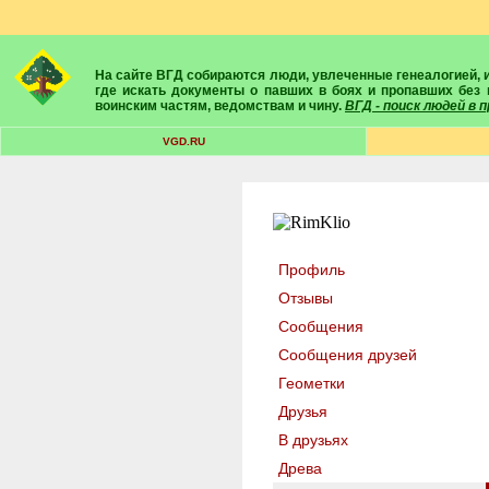
На сайте ВГД собираются люди, увлеченные генеалогией, историей, геральдикой и т.д. Здесь вы найдете собеседников, экспертов, умелых помощников в поисках предков и родственников. Вам подскажут
где искать документы о павших в боях и пропавших без 
воинским частям, ведомствам и чину.
ВГД - поиск людей в
VGD.RU
Профиль
Отзывы
Сообщения
Сообщения друзей
Геометки
Друзья
В друзьях
Древа