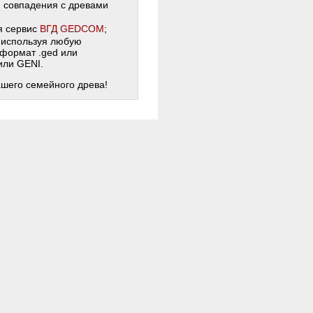
и совпадения с древами
я сервис
ВГД GEDCOM
;
 используя любую
 формат .ged или
 или GENI.
ашего семейного древа!