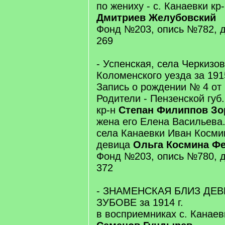
по жениху - с. Канаевки кр
Дмитриев Желубовский
Фонд №203, опись №782, д
269
- Успенская, села Черкизов
Коломенского уезда за 1915
Запись о рождении № 4 от 
Родители - Пензенской губ.
кр-н
Степан Филиппов Зо
жена его Елена Васильева
села Канаевки Иван Косми
девица
Ольга Космина Ф
Фонд №203, опись №780, д
372
- ЗНАМЕНСКАЯ БЛИЗ ДЕВ
ЗУБОВЕ за 1914 г.
в восприемниках с. Канаев