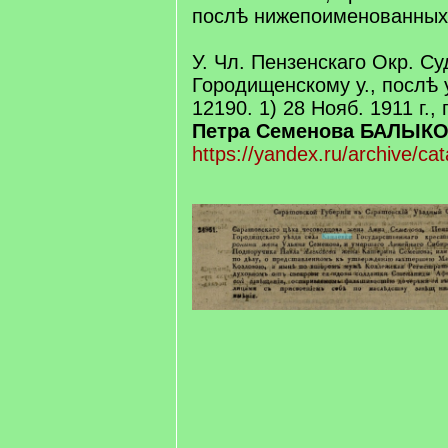
послѣ нижепоименованных
У. Чл. Пензенскаго Окр. Су
Городищенскому у., послѣ 
12190. 1) 28 Нояб. 1911 г.,
Петра Семенова БАЛЫК
https://yandex.ru/archive/ca