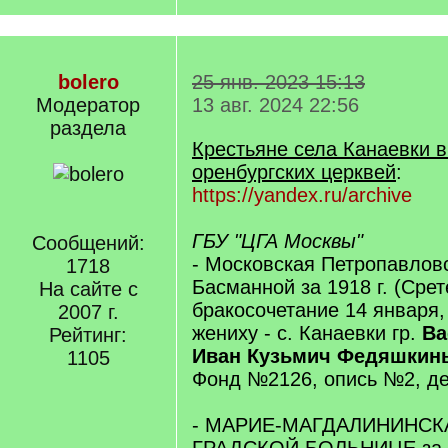
bolero
25 янв. 2023 15:13
Модератор
13 авг. 2024 22:56
раздела
Крестьяне села Канаевки в
оренбургских церквей
:
https://yandex.ru/archive
ГБУ "ЦГА Москвы"
Сообщений:
- Московская Петропавлов
1718
Басманной за 1918 г. (Срет
На сайте с
бракосочетание 14 января,
2007 г.
жениху - с. Канаевки гр.
Ва
Рейтинг:
Иван Кузьмич Федяшкин
1105
Фонд №2126, опись №2, де
- МАРИЕ-МАГДАЛИНИНСКА