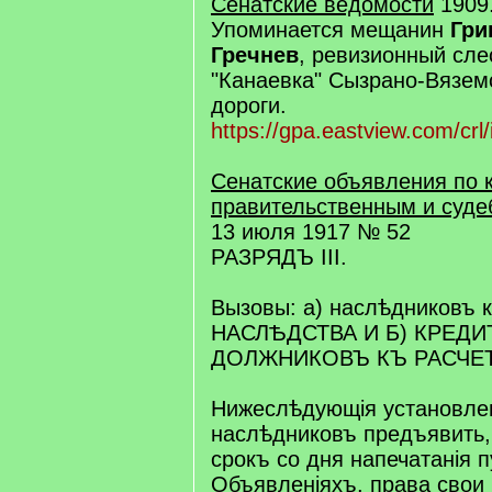
Сенатские ведомости
1909.
Упоминается мещанин
Гри
Гречнев
, ревизионный сле
"Канаевка" Сызрано-Вязем
дороги.
https://gpa.eastview.com/crl/i.
Сенатские объявления по 
правительственным и суд
13 июля 1917 № 52
РАЗРЯДЪ III.
Вызовы: а) наслѣдниковъ
НАСЛѢДСТВА И Б) КРЕД
ДОЛЖНИКОВЪ КЪ РАСЧЕ
Нижеслѣдующія установле
наслѣдниковъ предъявить,
срокъ со дня напечатанія п
Объявленіяхъ, права свои