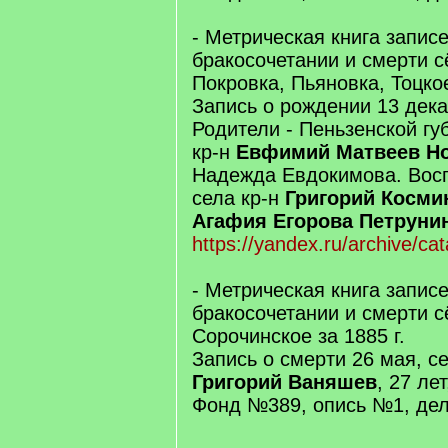
- Метрическая книга запис
бракосочетании и смерти с
Покровка, Пьяновка, Тоцкое
Запись о рождении 13 дек
Родители - Пеньзенской гу
кр-н
Евфимий Матвеев Н
Надежда Евдокимова. Восп
села кр-н
Григорий Косми
Агафия Егорова Петруни
https://yandex.ru/archive/ca
- Метрическая книга запис
бракосочетании и смерти с
Сорочинское за 1885 г.
Запись о смерти 26 мая, с
Григорий Ваняшев
, 27 лет
Фонд №389, опись №1, дел