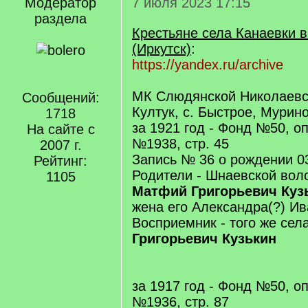
Модератор
7 июля 2023 17:15
раздела
Крестьяне села Канаевки 
(Иркутск)
:
https://yandex.ru/archive
МК Слюдянской Николаевск
Сообщений:
Култук, с. Быстрое, Мурино
1718
за 1921 год - Фонд №50, о
На сайте с
№1938, стр. 45
2007 г.
Запись № 36 о рождении 0
Рейтинг:
Родители - Шнаевской вол
1105
Матфий Григорьевич Куз
жена его Александра(?) Ив
Восприемник - того же сел
Григорьевич Кузькин
за 1917 год - Фонд №50, о
№1936, стр. 87