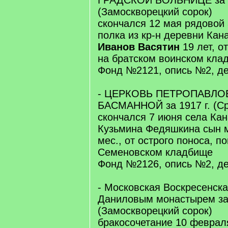
ГРАДСКОЙ БОЛЬНИЦЕ за 1
(Замоскворецкий сорок)
скончался 12 мая рядовой 
полка из кр-н деревни Кан
Иванов Васятин
19 лет, о
на братском воинском кла
Фонд №2121, опись №2, де
- ЦЕРКОВЬ ПЕТРОПАВЛО
БАСМАННОЙ за 1917 г. (Ср
скончался 7 июня села Кан
Кузьмина Федяшкина сын 
мес., от острого поноса, п
Семеновском кладбище
Фонд №2126, опись №2, де
- Московская Воскресенска
Даниловым монастырем за 
(Замоскворецкий сорок)
бракосочетание 10 февраля