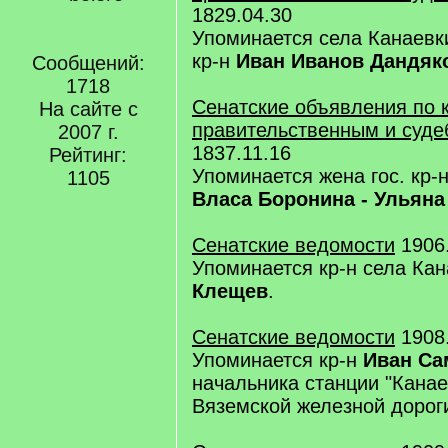
1829.04.30
Упоминается села Канаевк
кр-н
Иван Иванов Дандяк
Сообщений:
1718
Сенатские объявления по 
На сайте с
правительственным и суд
2007 г.
1837.11.16
Рейтинг:
Упоминается жена гос. кр-
1105
Власа Боронина - Ульян
Сенатские ведомости
1906.
Упоминается кр-н села Ка
Клещев
.
Сенатские ведомости
1908.
Упоминается кр-н
Иван Са
начальника станции "Канае
Вяземской железной дорог