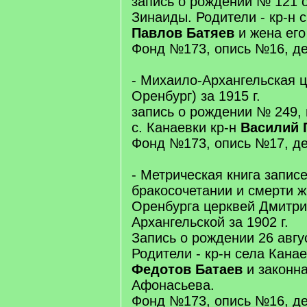
запись о рождении № 121 
Зинаиды. Родители - кр-н 
Павлов Батяев
и жена его
Фонд №173, опись №16, де
- Михаило-Архангельская це
Оренбург) за 1915 г.
запись о рождении № 249,
с. Канаевки кр-н
Василий 
Фонд №173, опись №17, де
- Метрическая книга запис
бракосочетании и смерти ж
Оренбурга церквей Дмитри
Архангельской за 1902 г.
Запись о рождении 26 авгу
Родители - кр-н села Кана
Федотов Батаев
и законна
Афонасьева.
Фонд №173, опись №16, де