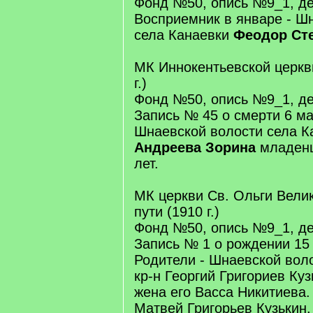
Фонд №50, опись №9_1, де
Восприемник в январе - Ш
села Канаевки
Феодор Ст
МК Иннокентьевской церкви
г.)
Фонд №50, опись №9_1, де
Запись № 45 о смерти 6 ма
Шнаевской волости села 
Андреева Зорина
младенц
лет.
МК церкви Св. Ольги Вели
пути (1910 г.)
Фонд №50, опись №9_1, де
Запись № 1 о рождении 15
Родители - Шнаевской вол
кр-н Георгий Григориев Куз
жена его Васса Никитиева.
Матвей Григорьев Кузькин.