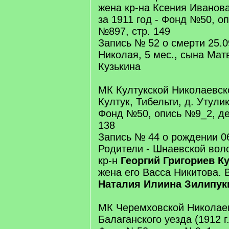
жена кр-на Ксения Иванова
за 1911 год - Фонд №50, о
№897, стр. 149
Запись № 52 о смерти 25.
Николая, 5 мес., сына Мат
Кузькина
МК Култукской Николаевско
Култук, Тибельти, д. Утулик
Фонд №50, опись №9_2, де
138
Запись № 44 о рождении 06
Родители - Шнаевской вол
кр-н
Георгий Григориев К
жена его Васса Никитова. 
Наталия Илиина Зилипук
МК Черемховской Николае
Балаганского уезда (1912 г.