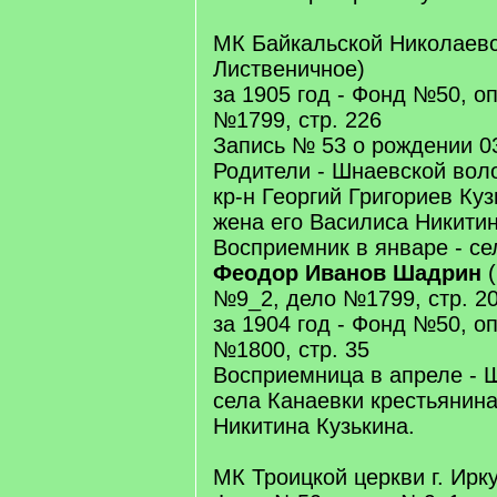
МК Байкальской Николаевск
Лиственичное)
за 1905 год - Фонд №50, о
№1799, стр. 226
Запись № 53 о рождении 03
Родители - Шнаевской вол
кр-н Георгий Григориев Куз
жена его Василиса Никитин
Восприемник в январе - се
Феодор Иванов Шадрин
(
№9_2, дело №1799, стр. 20
за 1904 год - Фонд №50, о
№1800, стр. 35
Восприемница в апреле - 
села Канаевки крестьянин
Никитина Кузькина.
МК Троицкой церкви г. Ирку