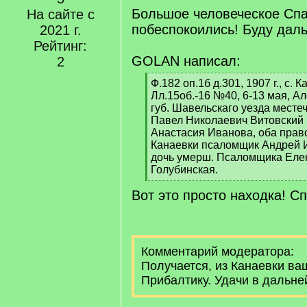
[
Большое человеческое Спа
]
На сайте с
/
q
побеспокоились! Буду даль
2021 г.
]
Рейтинг:
GOLAN написал:
2
[
Ф.182 оп.1б д.301, 1907 г., с. К
q
Лл.15об.-16 №40, 6-13 мая, А
]
губ. Шавельскаго уезда мест
Павел Николаевич Витовский 
Анастасия Иванова, оба прав
Канаевки псаломщик Андрей 
дочь умерш. Псаломщика Еле
Голубинская.
[
Вот это просто находка! С
/
q
]
Комментарий модератора:
Получается, из Канаевки ва
Прибалтику. Удачи в дальне