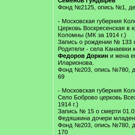
Семенов Гундырев
Фонд №2125, опись №1, де
- Московская губерния Кол
Церковь Воскресенская в кр
Коломны (МК за 1914 г.)
Запись о рождении № 133 о
Родители - села Канаевки 
Федоров Доркин
и жена е
Иларионова.
Фонд №203, опись №780, д
69
- Московская губерния Кол
Село Боброво церковь Все
1914 г.)
Запись № 15 о смерти 01.0
Федяшкина дочери младенц
Фонд №203, опись №780, д
170