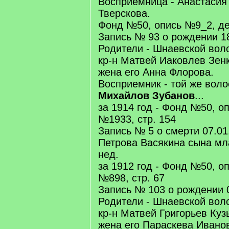
Восприемница - Анастаси
Тверскова.
Фонд №50, опись №9_2, де
Запись № 93 о рождении 18
Родители - Шнаевской вол
кр-н Матвей Иаковлев Зенк
жена его Анна Флорова.
Восприемник - той же воло
Михайлов Зубанов
...
за 1914 год - Фонд №50, о
№1933, стр. 154
Запись № 5 о смерти 07.01
Петрова Васякина сына мл
нед.
за 1912 год - Фонд №50, о
№898, стр. 67
Запись № 103 о рождении 0
Родители - Шнаевской вол
кр-н Матвей Григорьев Куз
жена его Параскева Ивано