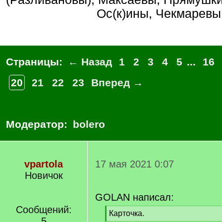
Ос(к)ины, Чекмаревы
Страницы:
← Назад
1
2
3
4
5
...
16
20
21
22
23
Вперед →
Модератор:
bolero
vpartola
17 мая 2021 0:07
Новичок
GOLAN написал:
Сообщений:
[
Карточка.
5
q