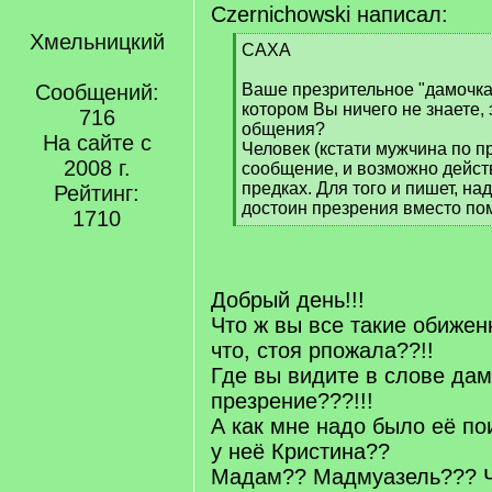
Czernichowski написал:
Хмельницкий
[
САХА
q
]
Сообщений:
Ваше презрительное "дамочка"
котором Вы ничего не знаете, 
716
общения?
На сайте с
Человек (кстати мужчина по 
2008 г.
сообщение, и возможно дейст
предках. Для того и пишет, на
Рейтинг:
достоин презрения вместо п
1710
[
/
q
]
Добрый день!!!
Что ж вы все такие обижен
что, стоя рпожала??!!
Где вы видите в слове да
презрение???!!!
А как мне надо было её по
у неё Кристина??
Мадам?? Мадмуазель??? 