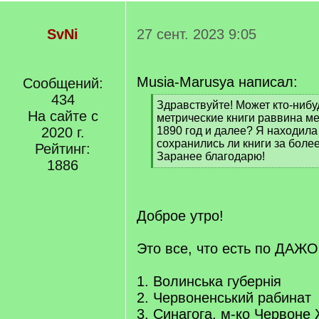
SvNi
27 сент. 2023 9:05
Musia-Marusya написал:
Сообщений:
434
[
Здравствуйте! Может кто-нибу
На сайте с
q
метрические книги раввина ме
]
2020 г.
1890 год и далее? Я находила 
сохранились ли книги за боле
Рейтинг:
Заранее благодарю!
1886
[
/
q
]
Доброе утро!
Это все, что есть по ДАЖО
1. Волинська губернія
2. Червоненський рабинат
3. Синагога, м-ко Червоне