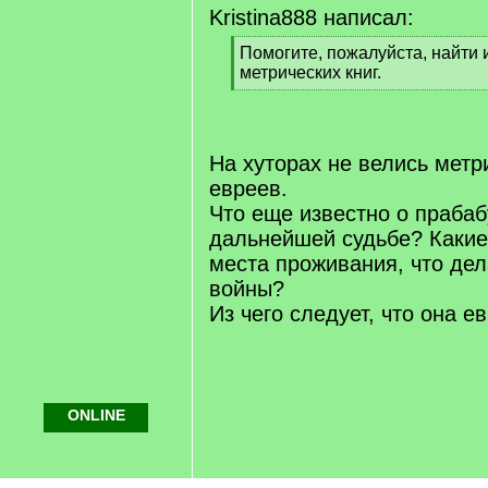
]
Kristina888 написал:
[
Помогите, пожалуйста, найти
q
метрических книг.
]
[
/
q
]
На хуторах не велись метр
евреев.
Что еще известно о прабаб
дальнейшей судьбе? Какие
места проживания, что де
войны?
Из чего следует, что она е
ONLINE