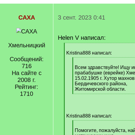
САХА
3 сент. 2023 0:41
Helen V написал:
Хмельницкий
[
q
Kristina888 написал:
]
Сообщений:
[
716
q
Всем здравствуйте! Ищу 
На сайте с
]
прабабушке (еврейке) Хм
15.02.1905 г. Хутор махнов
2008 г.
Бердичевского района,
Рейтинг:
Житомирской области.
1710
[
/
q
]
Kristina888 написал:
[
q
Помогите, пожалуйста, н