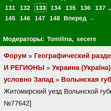
131
132
133
134
135
136
137
.
145
146
147
148
Вперед →
Модераторы:
Tomilina
,
secere
Форум
»
Географический разд
И РЕГИОНЫ
»
Украина (Україна)
условно Запад
»
Волынская гу
Житомирский уезд Волынской губ
№77642]