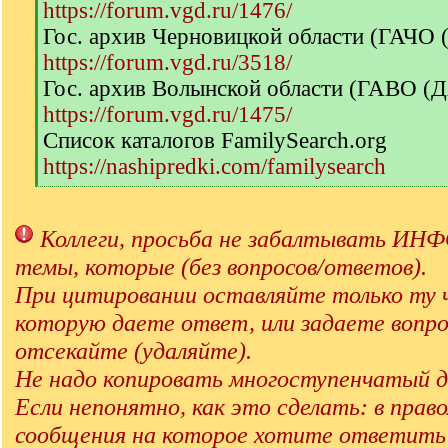
https://forum.vgd.ru/1476/
Гос. архив Черновицкой области (ГАЧО
https://forum.vgd.ru/3518/
Гос. архив Волынской области (ГАВО (
https://forum.vgd.ru/1475/
Список каталогов FamilySearch.org
https://nashipredki.com/familysearch
[
/
q
Коллеги, просьба не забалтывать 
]
темы, которые (без вопросов/ответов).
При цитировании оставляйте только ту 
которую даете ответ, или задаете вопро
отсекайте (удаляйте).
Не надо копировать многоступенчатый д
Если непонятно, как это сделать: в прав
сообщения на которое хотите ответит