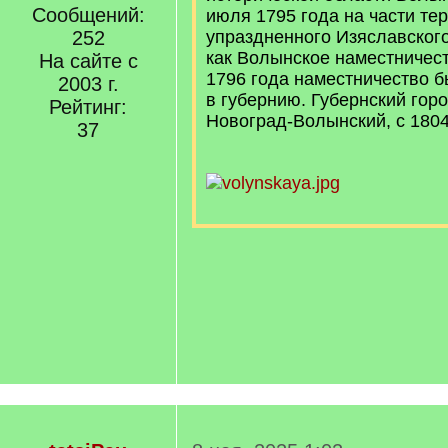
Сообщений:
июля 1795 года на части те
252
упраздненного Изяславског
как Волынское наместничест
На сайте с
1796 года на­ме­ст­ни­че­ст­в
2003 г.
в гу­бер­нию. Губернский го
Рейтинг:
Новоград-Волынский, с 180
37