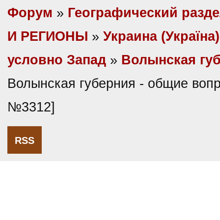
Форум
»
Географический разд
И РЕГИОНЫ
»
Украина (Україна)
условно Запад
»
Волынская гу
Волынская губерния - общие воп
№3312]
RSS