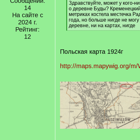
Сообщений:
[
Здравствуйте, может у кого-н
14
q
о деревне Буды? Кременецкий
]
На сайте с
метриках костела местечка Ра
года, но больше нигде не могу
2024 г.
деревне, ни на картах, нигде
Рейтинг:
[
12
/
q
]
Польская карта 1924г
http://maps.mapywig.org/m/