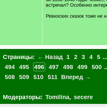
встречал? Особенно интер
Ревизских сказок тоже не 
Страницы:
← Назад
1
2
3
4
5
..
494
495
496
497
498
499
500
.
508
509
510
511
Вперед →
Модераторы:
Tomilina
,
secere