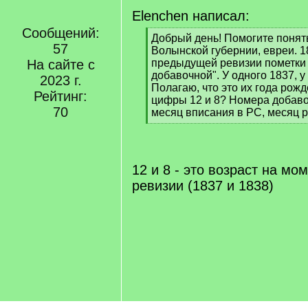
Elenchen написал:
Сообщений:
[
Добрый день! Помогите понять
57
q
Волынской губернии, евреи. 1
]
На сайте с
предыдущей ревизии пометки 
добавочной". У одного 1837, у
2023 г.
Полагаю, что это их года рожд
Рейтинг:
цифры 12 и 8? Номера добаво
70
месяц вписания в РС, месяц 
[
/
q
]
12 и 8 - это возраст на м
ревизии (1837 и 1838)