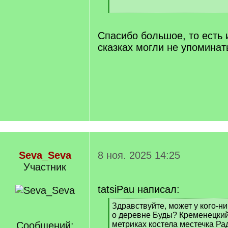
[
/
q
Спасибо большое, то есть 
]
сказках могли не упоминат
Seva_Seva
8 ноя. 2025 14:25
Участник
tatsiPau написал:
[
Здравствуйте, может у кого-н
q
о деревне Буды? Кременецкий
]
Сообщений:
метриках костела местечка Ра