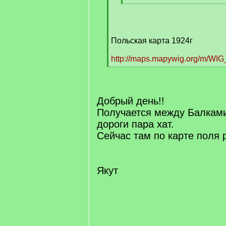
[
/
q
]
Польская карта 1924г
http://maps.mapywig.org/m/WIG
[
/
q
]
Добрый день!!
Получается между Балками
дороги пара хат.
Сейчас там по карте поля 
Якут