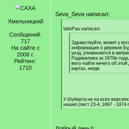
Seva_Seva написал:
Хмельницкий
[
q
tatsiPau написал:
]
Сообщений:
[
717
q
Здравствуйте, может у ког
На сайте с
]
информация о деревне Б
уезд, упоминается в метри
2008 г.
Радивилова за 1870е года,
Рейтинг:
могу найти ничего об этой
1710
картах, нигде
[
/
q
]
У Шуберта не на всех версиях 
нашел (лист 23-4, 1867 - 1874 гг
[
/
q
]
Добрый день!!