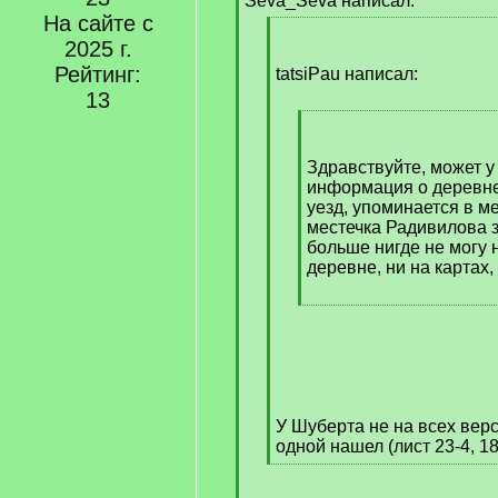
Seva_Seva написал:
]
На сайте с
[
2025 г.
q
Рейтинг:
]
tatsiPau написал:
13
[
q
]
Здравствуйте, может у 
информация о деревн
уезд, упоминается в м
местечка Радивилова з
больше нигде не могу 
деревне, ни на картах,
[
/
q
]
У Шуберта не на всех верс
одной нашел (лист 23-4, 186
[
/