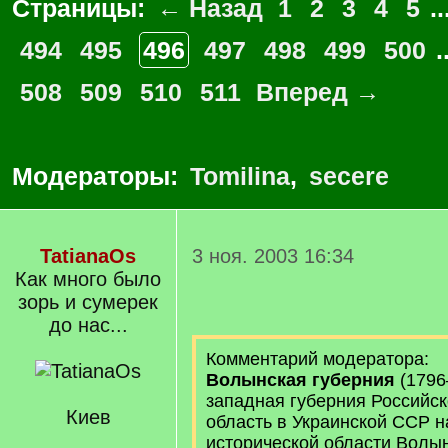
Страницы:
← Назад
1
2
3
4
5
..
494
495
496
497
498
499
500
.
508
509
510
511
Вперед →
Модераторы:
Tomilina
,
secere
TatianaOs
3 ноя. 2003 16:34
Как много было
зорь и сумерек
до нас...
Комментарий модератора:
Волынская губерния
(179
западная губерния Российск
Киев
область в Украинской ССР н
исторической области Волынь.