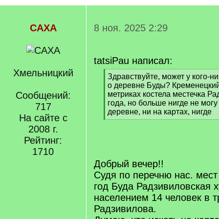
САХА
8 ноя. 2025 2:29
tatsiPau написал:
Хмельницкий
[
Здравствуйте, может у кого-н
q
о деревне Буды? Кременецкий
]
Сообщений:
метриках костела местечка Ра
года, но больше нигде не могу
717
деревне, ни на картах, нигде
На сайте с
[
2008 г.
/
q
Рейтинг:
]
1710
Добрый вечер!!
Судя по перечню нас. мест
год Буда Радзивиловская х
населением 14 человек в т
Радзивилова.