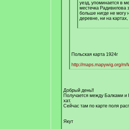
уезд, упоминается в м
местечка Радивилова з
больше нигде не могу 
деревне, ни на картах,
[
/
q
]
Польская карта 1924г
http://maps.mapywig.org/m/
[
/
q
]
Добрый день!!
Получается между Балками и 
хат.
Сейчас там по карте поля рас
Якут