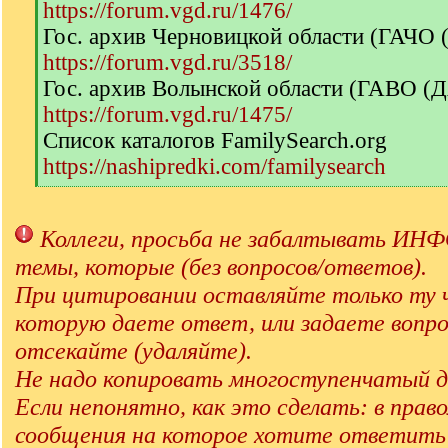
https://forum.vgd.ru/1476/
Гос. архив Черновицкой области (ГАЧО
https://forum.vgd.ru/3518/
Гос. архив Волынской области (ГАВО (
https://forum.vgd.ru/1475/
Список каталогов FamilySearch.org
https://nashipredki.com/familysearch
[
/
q
Коллеги, просьба не забалтывать 
]
темы, которые (без вопросов/ответов).
При цитировании оставляйте только ту 
которую даете ответ, или задаете вопро
отсекайте (удаляйте).
Не надо копировать многоступенчатый д
Если непонятно, как это сделать: в прав
сообщения на которое хотите ответит