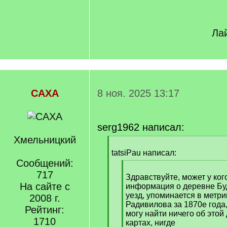
Лай
САХА
8 ноя. 2025 13:17
serg1962 написал:
Хмельницкий
[
q
tatsiPau написал:
]
Сообщений:
[
717
q
Здравствуйте, может у ког
На сайте с
]
информация о деревне Б
уезд, упоминается в метри
2008 г.
Радивилова за 1870е года,
Рейтинг:
могу найти ничего об этой
1710
картах, нигде