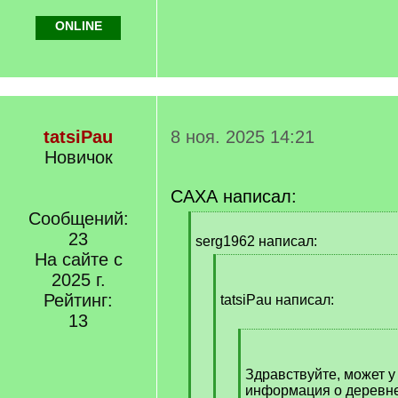
ONLINE
tatsiPau
8 ноя. 2025 14:21
Новичок
САХА написал:
Сообщений:
[
23
q
serg1962 написал:
]
На сайте с
[
2025 г.
q
Рейтинг:
]
tatsiPau написал:
13
[
q
]
Здравствуйте, может у 
информация о деревн