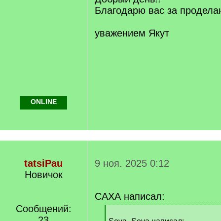
Благодарю вас за продела
уважением Якут
ONLINE
tatsiPau
9 ноя. 2025 0:12
Новичок
САХА написал:
Сообщений:
[
23
q