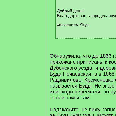
q
]
Добрый день!!
Благодарю вас за проделанну
уважением Якут
[
/
q
]
Обнаружила, что до 1866 г
прихожане приписаны к кос
Дубенского уезда, и дерев
Буда Почаевская, а в 1868 
Радзивилове, Кременецког
называется Буды. Не знаю,
или люди переехали, но н
есть и там и там.
Подскажите, не вижу запис
за 1830-1840 годы. Может, 