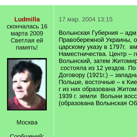
Ludmilla
17 мар. 2004 13:15
скончалась 16
Волынская Губерния – адм.
марта 2009
Правобережной Украины, о
Светлая ей
царскому указу в 1797г. в
память!
Наместничества. Центр – г
Волынский, затем Житомир.
состояла из 12 уездов. П
Договору (1921г.) – запад
Польше, восточные – к Кие
г из них образована Житом
1939 г. земли Волыни вос
(образована Волынская Об
Москва
Сообщений: