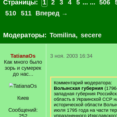
Страницы:
1
2
3
4
5
... ...
506
510
511
Вперед →
Модераторы:
Tomilina
,
secere
TatianaOs
3 ноя. 2003 16:34
Как много было
зорь и сумерек
до нас...
Комментарий модератора:
Волынская губерния
(179
западная губерния Российск
Киев
область в Украинской ССР н
исторической области Волынь.
Сообщений:
июля 1795 года на части те
252
упраздненного Изяславског