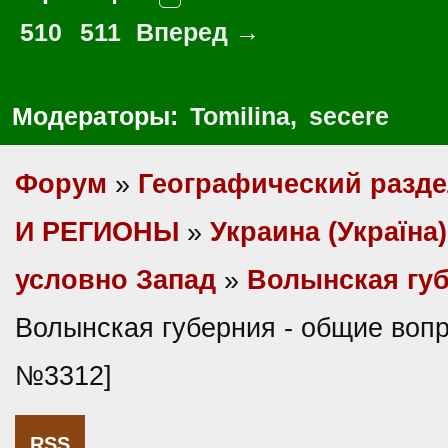
510
511
Вперед →
Модераторы:
Tomilina
,
secere
Форум
»
Географический разд
И РЕГИОНЫ
»
Украина (Україна)
условно Запад
»
Волынская гу
Волынская губерния - общие воп
№3312]
RSS