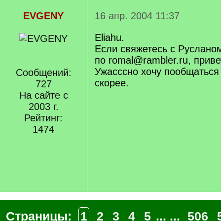
EVGENY
16 апр. 2004 11:37
Eliahu.
Если свяжетесь с Руслан
по romal@rambler.ru, приве
Ужасссно хочу пообщаться 
Сообщений:
скорее.
727
На сайте с
2003 г.
Рейтинг:
1474
Страницы:
1
2
3
4
5
... ...
506