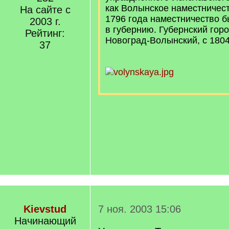
как Волынское наместничест
На сайте с
1796 года на­ме­ст­ни­че­ст­в
2003 г.
в гу­бер­нию. Губернский го
Рейтинг:
Новоград-Волынский, с 180
37
Kievstud
7 ноя. 2003 15:06
Начинающий