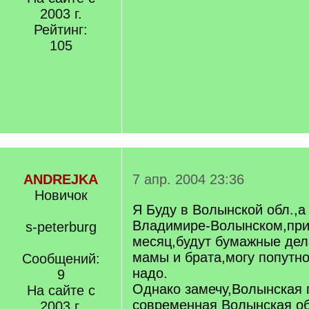
2003 г.
Рейтинг:
105
ANDREJKA
7 апр. 2004 23:36
Новичок
Я Буду в Волынской обл.,а
Владимире-Волынском,при
s-peterburg
месяц,будут бумажные дел
мамы и брата,могу попутн
Сообщений:
надо.
9
Однако замечу,Волынская 
На сайте с
современная Волынская об
2003 г.