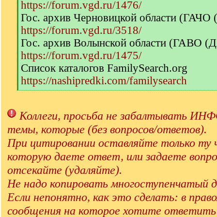
https://forum.vgd.ru/1476/
Гос. архив Черновицкой области (ГАЧО
https://forum.vgd.ru/3518/
Гос. архив Волынской области (ГАВО (
https://forum.vgd.ru/1475/
Список каталогов FamilySearch.org
https://nashipredki.com/familysearch
[
/
q
Коллеги, просьба не забалтывать 
]
темы, которые (без вопросов/ответов).
При цитировании оставляйте только ту 
которую даете ответ, или задаете вопро
отсекайте (удаляйте).
Не надо копировать многоступенчатый д
Если непонятно, как это сделать: в прав
сообщения на которое хотите ответит