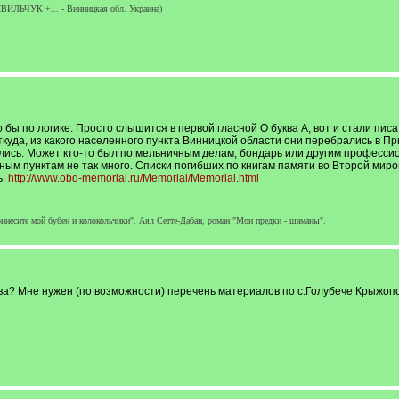
ЛЬЧУК +... - Винницкая обл. Украина)
бы по логике. Просто слышится в первой гласной О буква А, вот и стали пис
куда, из какого населенного пункта Винницкой области они перебрались в П
лись. Может кто-то был по мельничным делам, бондарь или другим професси
ым пунктам не так много. Списки погибших по книгам памяти во Второй миро
ь.
http://www.obd-memorial.ru/Memorial/Memorial.html
ринесите мой бубен и колокольчики". Аял Сетте-Дабан, роман "Мои предки - шаманы".
ва? Мне нужен (по возможности) перечень материалов по с.Голубече Крыжопо