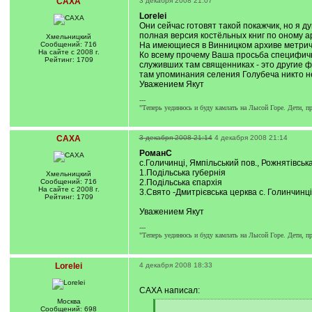
САХА
3 декабря 2008 21:07
Lorelei
Они сейчас готовят такой покажчик, но я 
полная версия костёльных книг по оному а
Хмельницкий
Сообщений: 716
На имеющиеся в Винницком архиве метричес
На сайте с 2008 г.
Ко всему прочему Ваша просьба специфична
Рейтинг: 1709
служивших там священниках - это другие ф
там упоминания селения Голубеча никто не
Уважением Якут
---
"Теперь уединюсь и буду камлать на Лысой Горе. Дети, п
САХА
3 декабря 2008 21:14
4 декабря 2008 21:14
РоманС
с.Голичинці, Ямпільський пов., Рожнятівська
1.Подільська губернія
Хмельницкий
Сообщений: 716
2.Подільська єпархія
На сайте с 2008 г.
3.Свято -Дмитрієвська церква с. Голинчинці 
Рейтинг: 1709
Уважением Якут
---
"Теперь уединюсь и буду камлать на Лысой Горе. Дети, п
Lorelei
4 декабря 2008 18:33
САХА написал:
Москва
[
Сообщений: 698