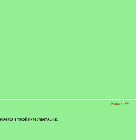
Наверх
##
чается в такой интерпретации).