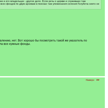
и и его владельцах - другое дело. Если речь о церкви и служивших там
 всех фондов по двум архивам в поисках там упоминания селения Голубеча никто не
жалению, нет. Вот хорошо бы посмотреть такой же указатель по
сала все нужные фонды.
Наверх
##