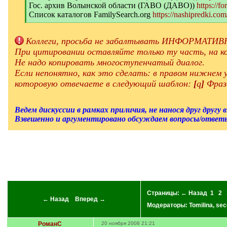
Гос. архив Волынской области (ГАВО (ДАВО))
https://f
Список каталогов FamilySearch.org
https://nashipredki.com
[
/
q
Коллеги, просьба не забалтывать ИНФОРМАТИВН
]
При цитировании оставляйте только ту часть, на ко
Не надо копировать многоступенчатый диалог.
Если непонятно, как это сделать: в правом нижнем
которовую отвечаете в следующий шаблон:
[
q
]
Фраз
Ведем дискуссии в рамках приличия, не нанося друг другу 
Взвешенно и аргументировано обсуждаем вопросы/ответы
Страницы:
← Назад
1
2
← Назад
Вперед →
Модераторы:
Tomilina
,
sec
РоманС
20 ноября 2008 21:21