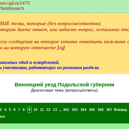
orum.vgd.ru/1475/
/familysearch
ЫЕ темы, которые (без вопросов/ответов).
торую даете ответ, или задаете вопрос, остальное отс
 углу сообщения на которое хотите ответить нажмите о
а на которую отвечаете
[
/q
]
взаимных обид и оскорблений.
 участников, работающих по регионам раздела.
Винницкий уезд Подольской губернии
Диалоговая тема (вопросы/ответы)
3
4
5
6
7
8
9
10
11
12
13
...
362
363
364
365
366
367
Вперед 
ere