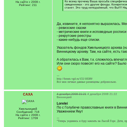
q
Ко всему прочему Ваша просьба специфична.
На сайте с 2008 г.
]
священниках - это другие фонды. Конкретиз
Рейтинг: 211
станет. Это труд неподъёмный, что Вы!!!! Н
[
/
q
]
Да, извините, я непонятно выразилась. М
- ревизские сказки
- метрические книги и исповедные росписи
- рекрутские реестры
- какие-нибудь еще списки.
Указатель фондов Хмельницкого архива (н
Винницкому архиву. Там, на сайте, есть та
А обратилась к Вам, т.к. сложилось впечатл
Или они скоро повесят его на сайте? Было 
---
http://forum.vgd.ru/155/18589/
Все мои личные данные размещены добровольно.
САХА
4 декабря 2008 21:21
4 декабря 2008 21:22
Винницкий
Lorelei
По с Голубече православные книги в Винни
Хмельницкий
Уважением Якут
Сообщений: 716
На сайте с 2008 г.
---
Рейтинг: 1709
"Теперь уединюсь и буду камлать на Лысой Горе. Дети, п