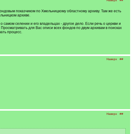
Наверх
##
 фондовым показчиком по Хмельницкому областному архиву. Там же есть
ельницком архиве.
 самом селении и его владельцах - другое дело. Если речь о церкви и
 Просматривать для Вас описи всех фондов по двум архивам в поисках
ать процесс.
Наверх
##
Наверх
##