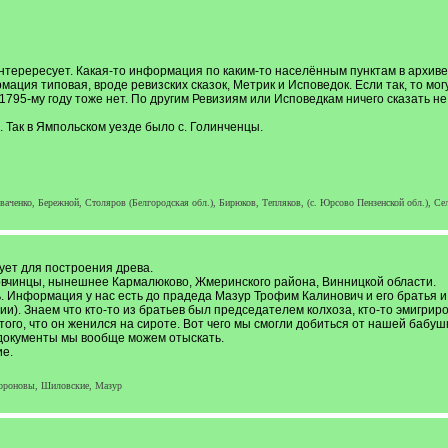
нтерересует. Какая-то информация по каким-то населённым пунктам в архиве
ция типовая, вроде ревизских сказок, Метрик и Исповедок. Если так, то могу 
1795-му году тоже нет. По другим Ревизиям или Исповедкам ничего сказать не м
 Так в Ямпольском уезде было с. Голинченцы.
ченко, Бережной, Столяров (Белгородская обл.), Бирюков, Тепляков, (с. Юрсово Пензенской обл.), Сел
ет для построения древа.
овчинцы, нынешнее Кармалюково, Жмеринского района, Винницкой области.
ь. Информация у нас есть до прадеда Мазур Трофим Калинович и его братья и 
). Знаем что кто-то из братьев был председателем колхоза, кто-то эмигрир
ого, что он женился на сироте. Вот чего мы смогли добиться от нашей бабуш
 документы мы вообще можем отыскать.
е.
ороновы, Шиловские, Мазур