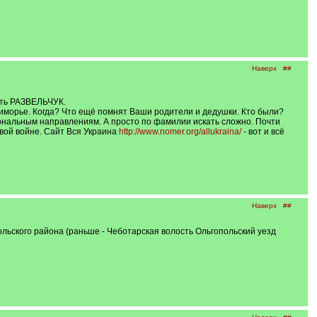
Наверх
##
ать РАЗВЕЛЬЧУК.
риморье. Когда? Что ещё помнят Ваши родители и дедушки. Кто были?
ональным направлениям. А просто по фамилии искать сложно. Почти
вой войне. Сайт Вся Украина
http://www.nomer.org/allukraina/
- вот и всё
Наверх
##
льского района (раньше - Чеботарская волость Ольгопольский уезд