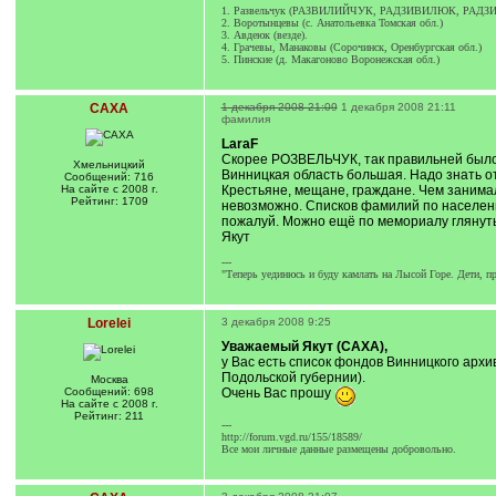
1. Развельчук (РАЗВИЛИЙЧУК, РАДЗИВИЛЮК, РАДЗИВИ
2. Воротынцевы (с. Анатольевка Томская обл.)
3. Авдеюк (везде).
4. Грачевы, Манаковы (Сорочинск, Оренбургская обл.)
5. Пинские (д. Макагоново Воронежская обл.)
САХА
1 декабря 2008 21:09
1 декабря 2008 21:11
фамилия
LaraF
Скорее РОЗВЕЛЬЧУК, так правильней было 
Хмельницкий
Винницкая область большая. Надо знать от
Сообщений: 716
На сайте с 2008 г.
Крестьяне, мещане, граждане. Чем занима
Рейтинг: 1709
невозможно. Списков фамилий по населенн
пожалуй. Можно ещё по мемориалу глянут
Якут
---
"Теперь уединюсь и буду камлать на Лысой Горе. Дети, п
Lorelei
3 декабря 2008 9:25
Уважаемый Якут (САХА),
у Вас есть список фондов Винницкого архи
Подольской губернии).
Москва
Сообщений: 698
Очень Вас прошу
На сайте с 2008 г.
Рейтинг: 211
---
http://forum.vgd.ru/155/18589/
Все мои личные данные размещены добровольно.