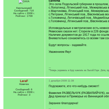
carevna
Это села Подольской губернии в прошлом, 
с.Лопатинці, Літинський пов., Межирівська 
Хмельницкий
Сообщений: 716
с.Мартинівка, Літинський пов., Межирівська
На сайте с 2008 г.
с.Петрани, Літинський пов., Вівсянівська во
Рейтинг: 1709
с.Головчинці, Летичівський пов., Меджибізьк
с.Головчинці, Літинський пов., Вівсянівська 
Исповедальные и метрические есть немног
Ревизских сказок нет. Сгорели в 226 фонде
Наличие документов до 1917 года по ссыл
Внимательно ознакомтесь со всеми там с
Будут вопросы - задавайте.
Уважением Якут
---
"Теперь уединюсь и буду камлать на Лысой Горе. Дети, п
LaraF
1 декабря 2008 11:38
Новичок
Подскажите, кто что-нибудь сможет!
Сообщений: 6
На сайте с 2008 г.
Фамилия РАЗВЕЛЬЧУК (РАЗВИЛИЙЧУК), нира
Рейтинг: 3
Дед приехал в Приморье из Винницкой обл.
Заранее благодарна!
---