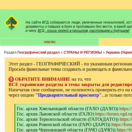
На сайте ВГД собираются люди, увлеченные генеалогией, исто
документы о павших в боях и пропавших без вести, в какой а
и чину.
ВГД - поиск людей в прошлом, настоящем и будущем!
VGD.RU
Раздел
Географический раздел
»
СТРАНЫ И РЕГИОНЫ
»
Украина (Украї
Этот раздел - ГЕОГРАФИЧЕСКИЙ - по указанным регионам
Просьба фамильные темы создавать и размещать в фамильно
ОБРАТИТЕ ВНИМАНИЕ
на то, что
ВСЕ украинские разделы и темы закрыты для редактиро
Напечатав свое сообщение, не поленитесь проверить его н
через опцию
"Предварительный просмотр"
...и только по
[
Гос. архив Хмельницкой области (ГАХО (ДАХО))
https:
q
Гос. архив Львовской области (ГАЛО)
https://forum.vgd.r
]
Гос. архив Тернопольской области (ГАТО(ДАТО))
https:
Гос. архив Ровенской области (ГАРО (ДАРО))
https://for
Гос. архив Черновицкой области (ГАЧО (ДАЧО))
https://