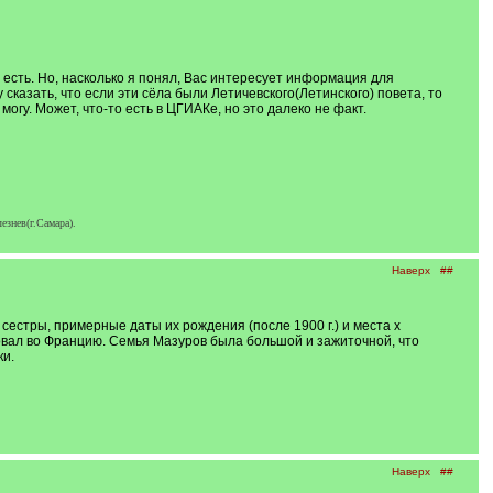
 есть. Но, насколько я понял, Вас интересует информация для
сказать, что если эти сёла были Летичевского(Летинского) повета, то
огу. Может, что-то есть в ЦГИАКе, но это далеко не факт.
езнев(г.Самара).
Наверх
##
сестры, примерные даты их рождения (после 1900 г.) и места х
овал во Францию. Семья Мазуров была большой и зажиточной, что
ки.
Наверх
##