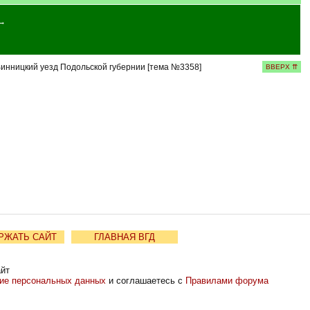
→
инницкий уезд Подольской губернии [тема №3358]
ВВЕРХ ⇈
РЖАТЬ САЙТ
ГЛАВНАЯ ВГД
айт
ние персональных данных
и соглашаетесь с
Правилами форума