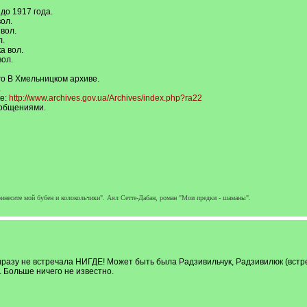
до 1917 года.
вол.
 вол.
л.
а вол.
вол.
о В Хмельницком архиве.
.
ке:
http://www.archives.gov.ua/Archives/index.php?ra22
ообщениями.
ринесите мой бубен и колокольчики". Аял Сетте-Дабан, роман "Мои предки - шаманы".
зу не встречала НИГДЕ! Может быть была Радзивильчук, Радзивилюк (встре
 Больше ничего не известно.