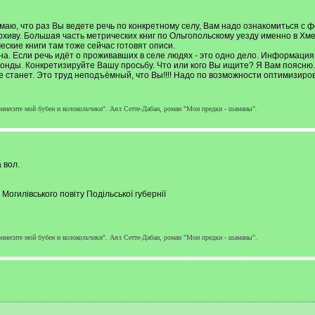
думаю, что раз Вы ведете речь по конкретному селу, Вам надо ознакомиться с
рхиву. Большая часть метрических книг по Ольгопольскому уезду именно в Хм
кие книги там тоже сейчас готовят описи.
. Если речь идёт о проживавших в селе людях - это одно дело. Информация о
онды. Конкретизируйте Вашу просьбу. Что или кого Вы ищите? Я Вам поясню.
 станет. Это труд неподъёмный, что Вы!!!! Надо по возможности оптимизиров
ринесите мой бубен и колокольчики". Аял Сетте-Дабан, роман "Мои предки - шаманы".
 вол.
Могилівського повіту Подільської губернії
ринесите мой бубен и колокольчики". Аял Сетте-Дабан, роман "Мои предки - шаманы".