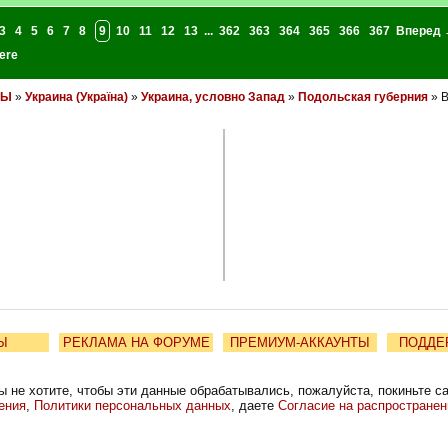
3
4
5
6
7
8
9
10
11
12
13
...
362
363
364
365
366
367
Вперед 
ere
НЫ
»
Украина (Україна)
»
Украина, условно Запад
»
Подольская губерния
» В
Ы
РЕКЛАМА НА ФОРУМЕ
ПРЕМИУМ-АККАУНТЫ
ПОДДЕ
ы не хотите, чтобы эти данные обрабатывались, пожалуйста, покиньте с
ения
,
Политики персональных данных
, даете
Согласие на распростране