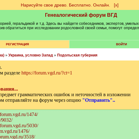
Нарисуйте свое древо. Бесплатно. Онлайн.
[х]
Генеалогический форум ВГД
рией, геральдикой и т.д. Здесь вы найдете собеседников, экспертов, умелых
рхив обратиться при исследовании родословной своей семьи, помогут опреде
РЕГИСТРАЦИЯ
ВОЙТИ
на)
»
Украина, условно Запад
»
Подольская губерния
.
м разделе
https://forum.vgd.ru/?ct=1
вания...
а предмет грамматических ошибок и неточностей в изложении
том отправляйте на форум через опцию
"Отправить"..
//forum.vgd.ru/1474/
u/9032/
//forum.vgd.ru/5030/
um.vgd.ru/1476/
forum.vgd.ru/3518/