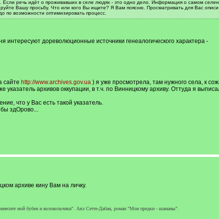
 Если речь идёт о проживавших в селе людях - это одно дело. Информация о самом селени
ируйте Вашу просьбу. Что или кого Вы ищите? Я Вам поясню. Просматривать для Вас описи
адо по возможности оптимизировать процесс.
еня интересуют дореволюционные источники генеалогического характера -
а сайте
http://www.archives.gov.ua
) я уже просмотрела, там нужного села, к со
кже указатель архивов оккупации, в т.ч. по Винницкому архиву. Оттуда я выпи
ение, что у Вас есть такой указатель.
бы здОрово...
цком архиве кину Вам на личку.
ринесите мой бубен и колокольчики". Аял Сетте-Дабан, роман "Мои предки - шаманы".