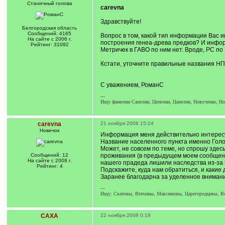
Станичный голова
carevna
Здравствуйте!
Белгородская область
Сообщений: 4165
Вопрос в том, какой тип информации Вас и
На сайте с 2006 г.
построения генеа-древа предков? И информа
Рейтинг: 31092
Метричек в ГАВО по ним нет. Вроде, РС по 
Кстати, уточните правильные названия НП.
С уважением, РоманС
---
Ищу фамилии Сапелин, Цепелин, Цапелин, Новоченко, Нова
carevna
21 ноября 2008 15:24
Новичок
Информация меня действительно интересу
Название населенного пункта именно Гол
Может, не совсем по теме, но спрошу здес
Сообщений: 12
проживания (в предыдущем моем сообщении
На сайте с 2008 г.
нашего прадеда лишили наследства из-за т
Рейтинг: 4
Подскажите, куда нам обратиться, и какие
Заранее благодарна за уделенное внимани
---
Ищу: Скатовы, Втехины, Максимовы, Царегородцевы, В
САХА
22 ноября 2008 0:19