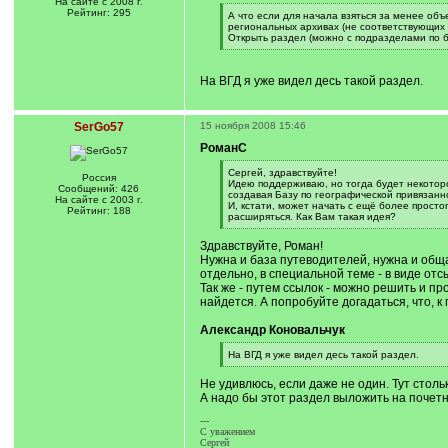
На сайте с 2008 г.
Рейтинг: 295
[
А что если для начала взяться за менее объе
q
региональных архивах (не соответствующих 
]
Открыть раздел (можно с подразделами по б
[
/
q
На ВГД я уже видел десь такой раздел.
]
SerGo57
15 ноября 2008 15:46
РоманС
[
Сергей, здравствуйте!
Россия
q
Идею поддерживаю, но тогда будет некоторо
Сообщений: 426
]
создавая Базу по географической привязанн
На сайте с 2003 г.
И, кстати, может начать с ещё более прост
Рейтинг: 188
расширяться. Как Вам такая идея?
[
/
Здравствуйте, Роман!
q
Нужна и база путеводителей, нужна и обща
]
отдельно, в специальной теме - в виде от
Так же - путем ссылок - можно решить и п
найдется. А попробуйте догадаться, что, к
Александр Коновальчук
[
На ВГД я уже видел десь такой раздел.
q
[
]
/
Не удивлюсь, если даже не один. Тут столь
q
А надо бы этот раздел выложить на почетн
]
---
С уважением
Сергей