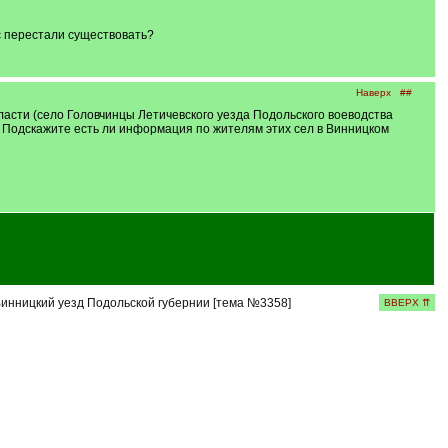
с перестали существовать?
Наверх
##
ласти (село Головчинцы Летичевского уезда Подольского воеводства
 Подскажите есть ли информация по жителям этих сел в Винницком
инницкий уезд Подольской губернии [тема №3358]
ВВЕРХ ⇈