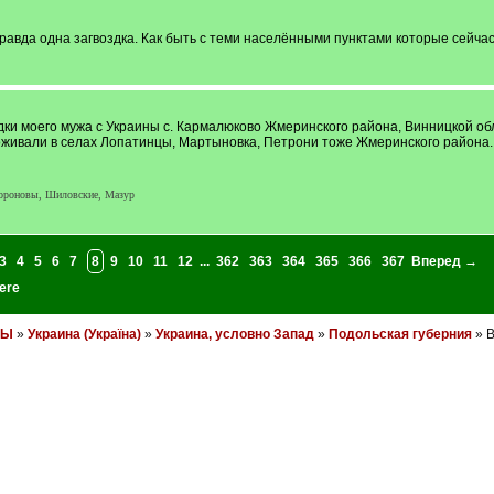
равда одна загвоздка. Как быть с теми населёнными пунктами которые сейча
дки моего мужа с Украины с. Кармалюково Жмеринского района, Винницкой об
оживали в селах Лопатинцы, Мартыновка, Петрони тоже Жмеринского района.
ороновы, Шиловские, Мазур
3
4
5
6
7
8
9
10
11
12
...
362
363
364
365
366
367
Вперед →
ere
НЫ
»
Украина (Україна)
»
Украина, условно Запад
»
Подольская губерния
» В