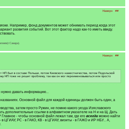
Наверх
##
вязке. Например, фонд документов может обнимать период когда этот
риант развития событий. Вот этот фактор надо как-то иметь ввиду.
ствовать.
езнев(г.Самара).
Наверх
##
т НП был в составе Польши, потом Киевского наместничества, потом Подольской
ому НП тоже не решит проблему, так как он мог переименовываться или просто
м нужно давать информацию...
и названиях. Основной файл для каждой единицы должен быть один, а
водства, затем просто Ружин, не помню какого уезда Изяславского
, дать дополнительные ссылки в алфавитном указателе на Н и на Щ. Дать
? Главное - чтобы основной файл лежал там, где его
всегда
можно найти
ЦГИАУ, РС - в ГАКО, КВ - в ЦГИАУ, визиты - в ГАЖО и ИР НБУ... А,
.