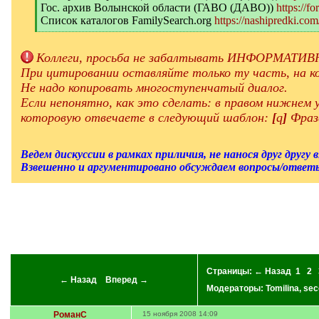
Гос. архив Волынской области (ГАВО (ДАВО))
https://f
Список каталогов FamilySearch.org
https://nashipredki.com
[
/
q
Коллеги, просьба не забалтывать ИНФОРМАТИВН
]
При цитировании оставляйте только ту часть, на ко
Не надо копировать многоступенчатый диалог.
Если непонятно, как это сделать: в правом нижнем
которовую отвечаете в следующий шаблон:
[
q
]
Фраз
Ведем дискуссии в рамках приличия, не нанося друг другу 
Взвешенно и аргументировано обсуждаем вопросы/ответы
Страницы:
← Назад
1
2
← Назад
Вперед →
Модераторы:
Tomilina
,
sec
РоманС
15 ноября 2008 14:09