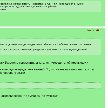
емейные списки, визиты, инвентари и т.д. и т.п., хранящиеся в "чужих"
руссии и т.д.), в архивах дальнего зарубежья.
териал.
Наверх
##
бласти, должен заходить в две темы. Можно эту проблему решить, постепенно
 ссылок на соответствующие ресурсы? А уже потом от этих Путеводителей
у. Их можно совместить, а каталог путеводителей иметь ещу и
я в первую очередь,
она важней!
То, что лежит на своем месте, и так
в Днепропетровске!
нас разбросаны "по амбарам, по сусекам".