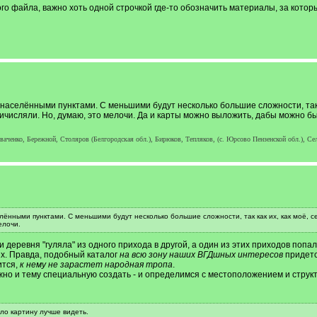
ого файла, важно хоть одной строчкой где-то обозначить материалы, за котор
населёнными пунктами. С меньшими будут несколько большие сложности, так к
 причисляли. Но, думаю, это мелочи. Да и карты можно выложить, дабы можно б
ченко, Бережной, Столяров (Белгородская обл.), Бирюков, Тепляков, (с. Юрсово Пензенской обл.), Сел
нными пунктами. С меньшими будут несколько большие сложности, так как их, как моё, село
елочи.
 деревня "гуляла" из одного прихода в другой, а один из этих приходов попал в
ых. Правда, подобный каталог
на всю зону наших ВГДшных интересов
придется
тся,
к нему не зарастет народная тропа
.
но и тему специальную создать - и определимся с местоположением и структ
ло картину лучше видеть.