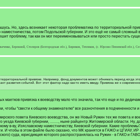
лашусь. Но, здесь возникает некоторая проблематика по территориальной при
 наместничества, потом Подольской губернии. И это ещё не самый сложный ва
шит проблему, так как он мог переименовываться или просто перестать суще
ченко, Бережной, Столяров (Белгородская обл.), Бирюков, Тепляков, (с. Юрсово Пензенской обл.), Сел
 территориальной привязке. Например, фонд документов может обнимать период когда это
нт развития событий. Вот этот фактор надо как-то иметь ввиду. Привязка же к современн
х маетков привязка к воеводству мало что значила, так что еще и по дедича
ки, чтобы "свести к общему знаменателю" все разночтения в подчиненности 
рского повета Киевского воеводства, он же Новый Ружин тех же повета и вое
о уезда Киевской губернии, ........., ныне райцентр Житомирской области. Ну
скому в-ву, Изяславскому наместничеству, Киевской губернии. Какие проблемы
 И чтобы в этом файле было сказано, что МК хранятся в ГАЖО и ЦГИАУ, ИР - в 
ского) суда, юрисдикция которого распространялась на Ружин - в ГАКО и ГАВО