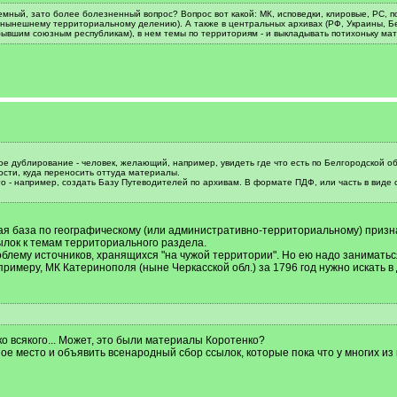
мный, зато более болезненный вопрос? Вопрос вот какой: МК, исповедки, клировые, РС, пос
нынешнему территориальному делению). А также в центральных архивах (РФ, Украины, Бело
ывшим союзным республикам), в нем темы по территориям - и выкладывать потихоньку ма
е дублирование - человек, желающий, например, увидеть где что есть по Белгородской о
ости, куда переносить оттуда материалы.
ого - например, создать Базу Путеводителей по архивам. В формате ПДФ, или часть в виде
я база по географическому (или административно-территориальному) признак
сылок к темам территориального раздела.
роблему источников, хранящихся "на чужой территории". Но ею надо заниматьс
 примеру, МК Катеринополя (ныне Черкасской обл.) за 1796 год нужно искать 
ко всякого... Может, это были материалы Коротенко?
ое место и объявить всенародный сбор ссылок, которые пока что у многих из 