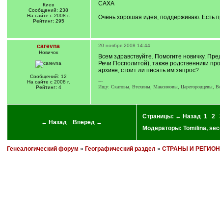
САХА
Киев
Сообщений: 238
На сайте с 2008 г.
Очень хорошая идея, поддерживаю. Есть п
Рейтинг: 295
carevna
20 ноября 2008 14:44
Новичок
Всем здравствуйте. Помогите новичку. Пре
Речи Посполитой), также родственники пр
архиве, стоит ли писать им запрос?
Сообщений: 12
---
На сайте с 2008 г.
Ищу: Скатовы, Втехины, Максимовы, Царегородцевы, В
Рейтинг: 4
Страницы:
← Назад
1
2
← Назад
Вперед →
Модераторы:
Tomilina
,
sec
Генеалогический форум
»
Географический раздел
»
СТРАНЫ И РЕГИО