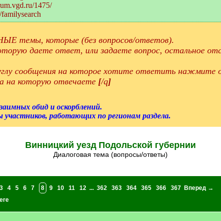
orum.vgd.ru/1475/
/familysearch
ЫЕ темы, которые (без вопросов/ответов).
торую даете ответ, или задаете вопрос, остальное отс
 углу сообщения на которое хотите ответить нажмите о
а на которую отвечаете
[
/q
]
взаимных обид и оскорблений.
 участников, работающих по регионам раздела.
Винницкий уезд Подольской губернии
Диалоговая тема (вопросы/ответы)
3
4
5
6
7
8
9
10
11
12
...
362
363
364
365
366
367
Вперед →
ere