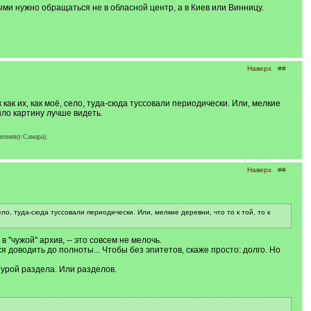
ыми нужно обращаться не в обласной центр, а в Киев или Винницу.
Наверх
##
ак их, как моё, село, туда-сюда туссовали периодически. Или, мелкие
ыло картину лучше видеть.
езнев(г.Самара).
Наверх
##
, туда-сюда туссовали периодически. Или, мелкие деревни, что то к той, то к
 "чужой" архив, -- это совсем не мелочь.
 доводить до полноты... Чтобы без эпитетов, скаже просто: долго. Но
урой раздела. Или разделов.