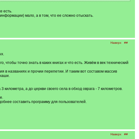
е есть.
(информации) мало, а в том, что ее сложно отыскать.
Наверх
##
ых.
, чтобы точно знать в каких книгах и что есть. Живём в век технический
я в названиях и прочии перепетии. И таким вот составом массив
 наши.
3 километра, а до церкви своего села в обход оврага - 7 километров.
е.
удобнее составить программу для пользователей.
Наверх
##