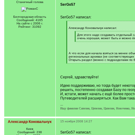
Станичный голова
SerGo57
Белгородская область
SerGo57 написал:
Сообщений: 4165
На сайте с 2006 г.
[
Рейтинг: 31092
q
Александр Коновальчук написал:
]
[
Для этого надо создавать отдельный с
q
очень хорошая, может быть и можно ё
]
[
/
q
]
А что если для начала взяться за менее объе
региональных архивах (не соответствующих 
Открыть раздел (можно с подразделами по б
[
/
q
]
Сергей, здравствуйте!
Идею поддерживаю, но тогда будет некотор
решить, постепенно создавая Базу по гео
И, кстати, может начать с ещё более прос
Путеводителей расширяться. Как Вам така
---
Ищу фамилии Сапелин, Цепелин, Цапелин, Новоченко, Нова
Александр Коновальчук
15 ноября 2008 14:27
Киев
SerGo57 написал:
Сообщений: 238