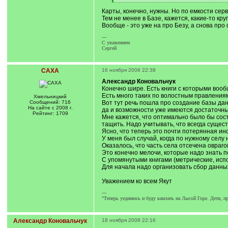
q
[
]
/
Карты, конечно, нужны. Но по емкости сер
q
Тем не менее в Базе, кажется, какие-то кр
]
Вообще - это уже на про Безу, а снова про
---
С уважением
Сергей
САХА
16 ноября 2008 22:38
Александр Коновальчук
Конечно шире. Есть книги с которыми вооб
Есть много таких по волостным правлениям
Хмельницкий
Сообщений: 716
Вот тут речь пошла про создание базы данн
На сайте с 2008 г.
да и возможности уже имеются достаточны
Рейтинг: 1709
Мне кажется, что оптимально было бы сост
тащить. Надо учитывать, что всегда сущест
Ясно, что теперь это почти потерянная инф
У меня был случай, когда по нужному селу н
Оказалось, что часть села отсечена овраго
Это конечно мелочи, которые надо знать п
С упомянутыми книгами (метрические, испо
Для начала надо организовать сбор данных 
Уважением ко всем Якут
---
"Теперь уединюсь и буду камлать на Лысой Горе. Дети, п
Александр Коновальчук
18 ноября 2008 22:16