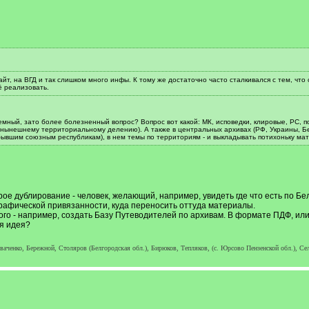
айт, на ВГД и так слишком много инфы. К тому же достаточно часто сталкивался с тем, чт
ё реализовать.
мный, зато более болезненный вопрос? Вопрос вот какой: МК, исповедки, клировые, РС, пос
нынешнему территориальному делению). А также в центральных архивах (РФ, Украины, Бело
ывшим союзным республикам), в нем темы по территориям - и выкладывать потихоньку ма
ое дублирование - человек, желающий, например, увидеть где что есть по Бе
графической привязанности, куда переносить оттуда материалы.
того - например, создать Базу Путеводителей по архивам. В формате ПДФ, или
я идея?
ченко, Бережной, Столяров (Белгородская обл.), Бирюков, Тепляков, (с. Юрсово Пензенской обл.), Сел