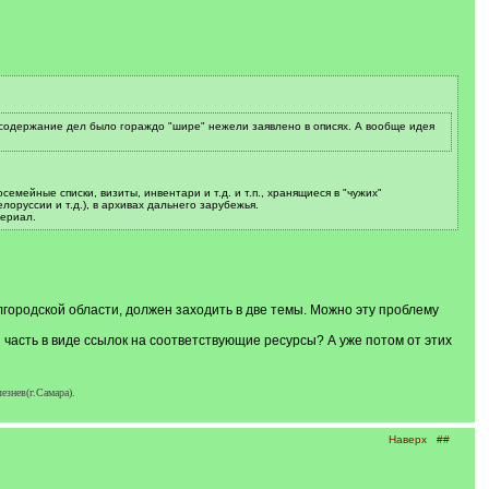
о содержание дел было гораждо "шире" нежели заявлено в описях. А вообще идея
емейные списки, визиты, инвентари и т.д. и т.п., хранящиеся в "чужих"
руссии и т.д.), в архивах дальнего зарубежья.
териал.
лгородской области, должен заходить в две темы. Можно эту проблему
 часть в виде ссылок на соответствующие ресурсы? А уже потом от этих
езнев(г.Самара).
Наверх
##