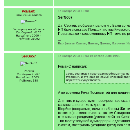
РоманС
15 ноября 2008 18:00
Станичный голова
SerGo57
Да, Сергей, в общем и целом я с Вами сог
Белгородская область
НП был в составе Польши, потом Киевского
Сообщений: 4165
Привязка же к современному НП тоже не ре
На сайте с 2006 г.
Рейтинг: 31092
---
Ищу фамилии Сапелин, Цепелин, Цапелин, Новоченко, Нова
SerGo57
15 ноября 2008 18:53
15 ноября 2008 19:00
РоманС написал:
Россия
[
здесь возникает некоторая проблематика по
Сообщений: 426
q
губернии. И это ещё не самый сложный вариа
На сайте с 2003 г.
]
перестать существовать.
Рейтинг: 188
[
/
q
А во времена Речи Посполитой для дедичны
]
Для того и существуют перекрестные ссыл
ссылок на него - хоть двести.
Щербов (поправьте, если ошибаюсь) Житоми
(кажется) наместничества, затем Сквирског
отсылки из разделов (указателей) по Киев
- по месту текущей адмтеррпринадлежности.
скажем, материалы уездного (уездного зем