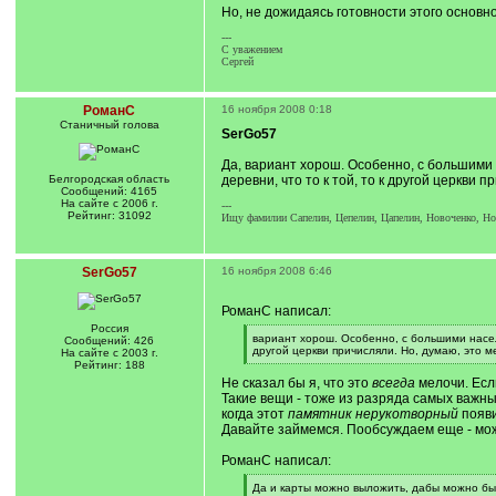
Но, не дожидаясь готовности этого основн
---
С уважением
Сергей
РоманС
16 ноября 2008 0:18
Станичный голова
SerGo57
Да, вариант хорош. Особенно, с большими 
Белгородская область
деревни, что то к той, то к другой церкви
Сообщений: 4165
На сайте с 2006 г.
---
Рейтинг: 31092
Ищу фамилии Сапелин, Цепелин, Цапелин, Новоченко, Нова
SerGo57
16 ноября 2008 6:46
РоманС написал:
Россия
[
вариант хорош. Особенно, с большими населё
Сообщений: 426
q
другой церкви причисляли. Но, думаю, это м
На сайте с 2003 г.
]
[
Рейтинг: 188
/
Не сказал бы я, что это
всегда
мелочи. Если
q
Такие вещи - тоже из разряда самых важн
]
когда этот
памятник нерукотворный
появи
Давайте займемся. Пообсуждаем еще - мож
РоманС написал:
[
Да и карты можно выложить, дабы можно бы