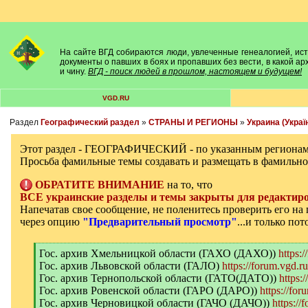
На сайте ВГД собираются люди, увлеченные генеалогией, исто
документы о павших в боях и пропавших без вести, в какой а
и чину.
ВГД - поиск людей в прошлом, настоящем и будущем!
VGD.RU
Раздел
Географический раздел
»
СТРАНЫ И РЕГИОНЫ
»
Украина (Украї
Этот раздел - ГЕОГРАФИЧЕСКИЙ - по указанным регионам
Просьба фамильные темы создавать и размещать в фамильно
ОБРАТИТЕ ВНИМАНИЕ
на то, что
ВСЕ украинские разделы и темы закрыты для редактиро
Напечатав свое сообщение, не поленитесь проверить его н
через опцию
"Предварительный просмотр"
...и только по
[
Гос. архив Хмельницкой области (ГАХО (ДАХО))
https:
q
Гос. архив Львовской области (ГАЛО)
https://forum.vgd.r
]
Гос. архив Тернопольской области (ГАТО(ДАТО))
https:
Гос. архив Ровенской области (ГАРО (ДАРО))
https://for
Гос. архив Черновицкой области (ГАЧО (ДАЧО))
https://