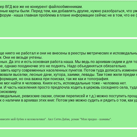
вер ВГД все же не конкурент файлообменникам.
упные карты были. Перед тем, как добавлять другие, нужно разобраться, что уж
 форум - наша главная проблема в плане информации сейчас не в том, что ее 
ще никто не работал и они не внесены в реестры метрических и исповедальн
. Они не везьде учтены.
ых. Да это и есть основная работа наша. Мы ведь по архивам сидим и для того
е, однако поодиночке это не поднять. Надо объединяться обязательно.
авить карту современных населенных пунктов. Потом туда дописать изменени
вовали выселки, лесные дачи, хутора, заимки, левады. Там тоже жили предки
ормация, но она важна при поисках, так же как и топография.
е мог найти я человека. Книги есть, исповедальные тоже - человека нет.
м. И часть населения просто предпочла ходить в церковь соседнего села, туда 
оисковику.
ведальные, ревизские сказки, списки переписей и т.д.) можно поступить прощ
о наличии в архивах этих книг. Потом уже можно судить и рядить о том, как 
ринесите мой бубен и колокольчики". Аял Сетте-Дабан, роман "Мои предки - шаманы".