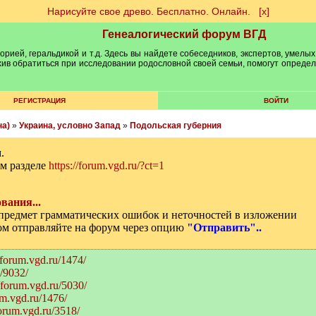
Нарисуйте свое древо. Бесплатно. Онлайн.
[х]
Генеалогический форум ВГД
рией, геральдикой и т.д. Здесь вы найдете собеседников, экспертов, умелых
рхив обратиться при исследовании родословной своей семьи, помогут опреде
РЕГИСТРАЦИЯ
ВОЙТИ
на)
»
Украина, условно Запад
»
Подольская губерния
.
м разделе
https://forum.vgd.ru/?ct=1
вания...
а предмет грамматических ошибок и неточностей в изложении
том отправляйте на форум через опцию
"Отправить"..
//forum.vgd.ru/1474/
u/9032/
//forum.vgd.ru/5030/
um.vgd.ru/1476/
forum.vgd.ru/3518/