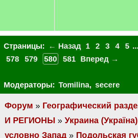
Страницы:
← Назад
1
2
3
4
5
..
578
579
580
581
Вперед →
Модераторы:
Tomilina
,
secere
Форум
»
Географический разд
И РЕГИОНЫ
»
Украина (Україна)
условно Запад
»
Подольская г