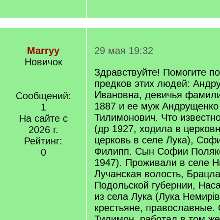
Marryy
29 мая 19:32
Новичок
Здравствуйте! Помогите п
предков этих людей: Андр
Ивановна, девичья фамили
Сообщений:
1887 и ее муж Андрущенко
1
Тилимонович. Что известно
На сайте с
(др 1927, ходила в церков
2026 г.
церковь в селе Лука), Софи
Рейтинг:
Филипп. Сын Софии Поляко
0
1947). Проживали в селе Н
Лучанская волость, Брацла
Подольской губернии, Нас
из села Лука (Лука Немирі
крестьяне, православные.
Тилимон, работал в том же