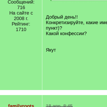
]
Сообщений:
[
/
716
q
На сайте с
]
Добрый день!!
2008 г.
Конкретизируйте, какие им
Рейтинг:
пункт)?
1710
Какой конфессии?
Якут
familyroots
18 апр. 8:45