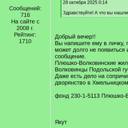
q
28 октября 2025 0:14
]
Сообщений:
Здравствуйте! А что вы нашл
716
[
На сайте с
/
2008 г.
q
]
Рейтинг:
Добрый вечер!!
1710
Вы напишите ему в личку, 
может долго не появиться 
сообщение.
Плюшко-Волковинские жил
Волковинцы Подольской гу
Даже есть дело на соприч
дворянство в Хмельницком
фонд 230-1-5113 Плюшко-
Якут