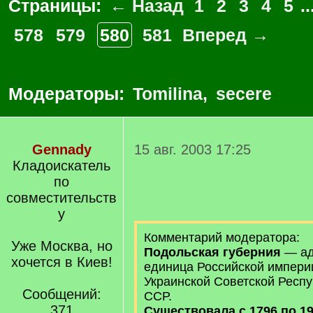
Страницы:
← Назад
1
2
3
4
5
..
578
579
580
581
Вперед →
Модераторы:
Tomilina
,
secere
Gennady
15 авг. 2003 17:25
Кладоискатель
по
совместительств
у
Комментарий модератора:
Уже Москва, но
Подольская губерния
— ад
хочется в Киев!
единица Российской империи
Украинской Советской Респу
Сообщений:
ССР.
371
Существовала с 1796 по 19