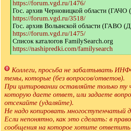
https://forum.vgd.ru/1476/
Гос. архив Черновицкой области (ГАЧО
https://forum.vgd.ru/3518/
Гос. архив Волынской области (ГАВО (
https://forum.vgd.ru/1475/
Список каталогов FamilySearch.org
https://nashipredki.com/familysearch
[
/
q
Коллеги, просьба не забалтывать 
]
темы, которые (без вопросов/ответов).
При цитировании оставляйте только ту 
которую даете ответ, или задаете вопро
отсекайте (удаляйте).
Не надо копировать многоступенчатый д
Если непонятно, как это сделать: в прав
сообщения на которое хотите ответит