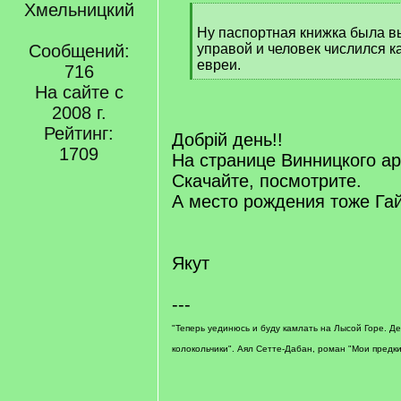
Хмельницкий
[
q
Ну паспортная книжка была 
]
Сообщений:
управой и человек числился к
евреи.
716
[
На сайте с
/
2008 г.
q
]
Рейтинг:
Добрій день!!
1709
На странице Винницкого ар
Скачайте, посмотрите.
А место рождения тоже Га
Якут
---
"Теперь уединюсь и буду камлать на Лысой Горе. Д
колокольчики". Аял Сетте-Дабан, роман "Мои предки