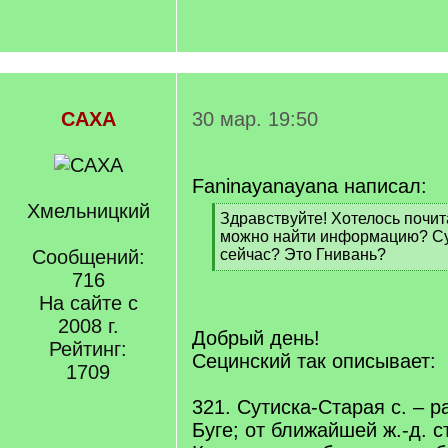
САХА
30 мар. 19:50
Faninayanayana написал:
Хмельницкий
[
Здравствуйте! Хотелось почита
q
можно найти информацию? Су
]
Сообщений:
сейчас? Это Гнивань?
[
716
/
На сайте с
q
2008 г.
]
Добрый день!
Рейтинг:
Сецинский так описывает:
1709
321. Сутиска-Старая с. – р
Буге; от ближайшей ж.-д. ст