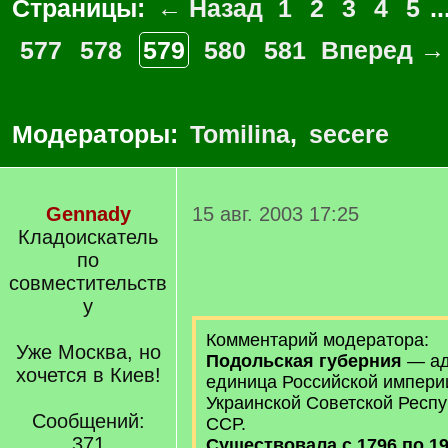
Страницы:
← Назад
1
2
3
4
5
..
577
578
579
580
581
Вперед →
Модераторы:
Tomilina
,
secere
Gennady
15 авг. 2003 17:25
Кладоискатель
по
совместительств
у
Комментарий модератора:
Уже Москва, но
Подольская губерния
— ад
хочется в Киев!
единица Российской империи
Украинской Советской Респу
Сообщений:
ССР.
371
Существовала с 1796 по 19