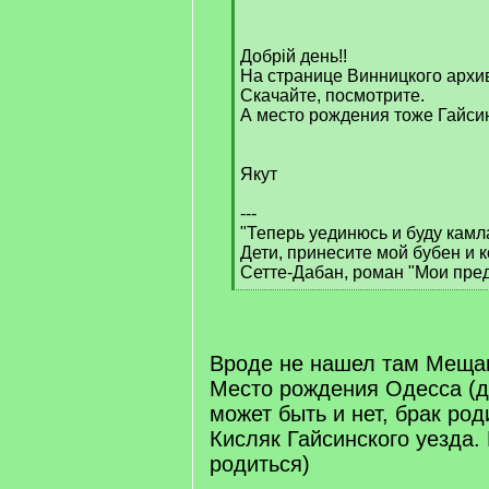
q
]
Добрій день!!
На странице Винницкого архив
Скачайте, посмотрите.
А место рождения тоже Гайси
Якут
---
"Теперь уединюсь и буду камл
Дети, принесите мой бубен и к
Сетте-Дабан, роман "Мои пред
[
/
q
]
Вроде не нашел там Мещан
Место рождения Одесса (д
может быть и нет, брак ро
Кисляк Гайсинского уезда.
родиться)