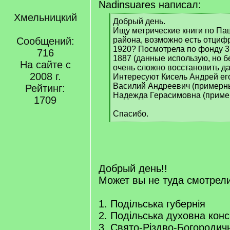
Nadinsuares написал:
Хмельницкий
[
Добрый день.
q
Ищу метрические книги по П
]
Сообщений:
района, возможно есть отциф
1920? Посмотрела по фонду 31
716
1887 (данные использую, но б
На сайте с
очень сложно восстановить д
2008 г.
Интересуют Кисель Андрей его
Василий Андреевич (примерны
Рейтинг:
Надежда Герасимовна (пример
1709
Спасибо.
[
/
q
]
Добрый день!!
Может вы не туда смотрели
1. Подільська губернія
2. Подільська духовна конс
3. Свято-Різдво-Богородичн