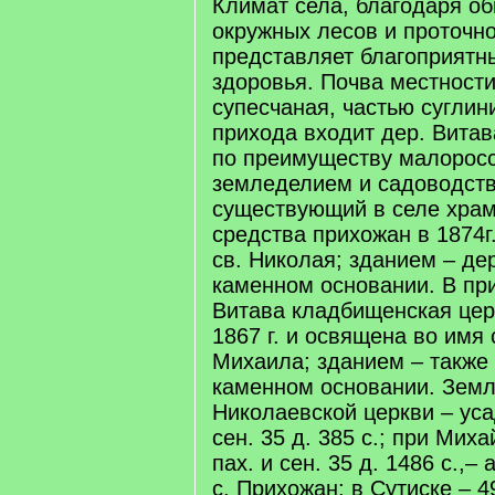
Климат села, благодаря о
окружных лесов и проточно
представляет благоприятн
здоровья. Почва местност
супесчаная, частью суглин
прихода входит дер. Витав
по преимуществу малорос
земледелием и садоводст
существующий в селе храм
средства прихожан в 1874г
св. Николая; зданием – де
каменном основании. В пр
Витава кладбищенская цер
1867 г. и освящена во имя 
Михаила; зданием – также
каменном основании. Земл
Николаевской церкви – усад
сен. 35 д. 385 с.; при Миха
пах. и сен. 35 д. 1486 с.,– 
с. Прихожан: в Сутиске – 49