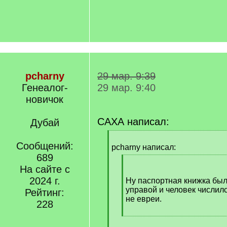
pcharny
29 мар. 9:39
Генеалог-
29 мар. 9:40
новичок
САХА написал:
Дубай
[
Сообщений:
q
pcharny написал:
]
689
[
На сайте с
q
2024 г.
]
Ну паспортная книжка бы
управой и человек числилс
Рейтинг:
не евреи.
228
[
/