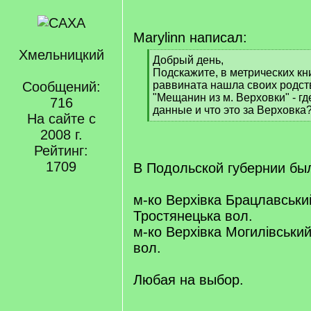
Marylinn написал:
Хмельницкий
[
Добрый день,
q
Подскажите, в метрических кн
]
Сообщений:
раввината нашла своих родст
"Мещанин из м. Верховки" - гд
716
данные и что это за Верховка
На сайте с
[
2008 г.
/
q
Рейтинг:
]
1709
В Подольской губернии бы
м-ко Верхівка Брацлавськи
Тростянецька вол.
м-ко Верхівка Могилівський
вол.
Любая на выбор.