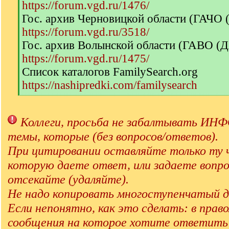
https://forum.vgd.ru/1476/
Гос. архив Черновицкой области (ГАЧО
https://forum.vgd.ru/3518/
Гос. архив Волынской области (ГАВО (
https://forum.vgd.ru/1475/
Список каталогов FamilySearch.org
https://nashipredki.com/familysearch
[
/
q
Коллеги, просьба не забалтывать 
]
темы, которые (без вопросов/ответов).
При цитировании оставляйте только ту 
которую даете ответ, или задаете вопро
отсекайте (удаляйте).
Не надо копировать многоступенчатый д
Если непонятно, как это сделать: в прав
сообщения на которое хотите ответит