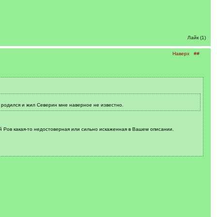
Лайк (1)
Наверх
##
де родился и жил Северин мне наверное не известно.
й Ров какая-то недостоверная или сильно искаженная в Вашем описании.