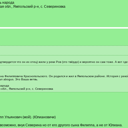
ь народа
я обл., Ямпольский р-н, с. Севериновка
твердится что он их отец) жили у реки Ров (это твёрдо) и вероятно он сам тоже. А вот г
ана Филипповича Краснопольского. Он родился и жил в Ямпольском районе. История с реко
л abogus. Это Ваша ветвь.
народа
обл., Ямпольский р-н, с. Севериновка
пп Ульянович (мой). (Юлиановичи)
возможно, внук Северина но от его другого сына Филиппа, а не от Юлиана.