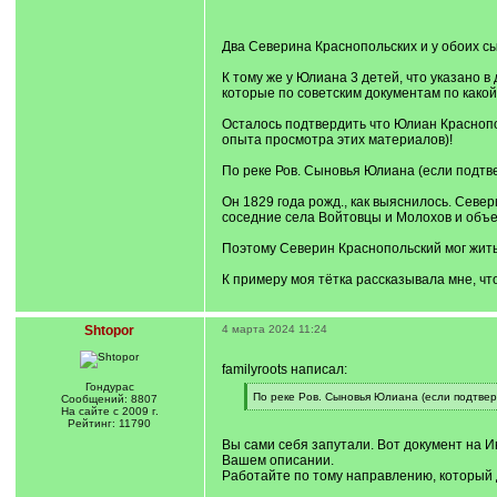
/
q
]
Два Северина Краснопольских и у обоих сы
К тому же у Юлиана 3 детей, что указано в 
которые по советским документам по какой
Осталось подтвердить что Юлиан Краснопол
опыта просмотра этих материалов)!
По реке Ров. Сыновья Юлиана (если подтвер
Он 1829 года рожд., как выяснилось. Север
соседние села Войтовцы и Молохов и объе
Поэтому Северин Краснопольский мог жить 
К примеру моя тётка рассказывала мне, что
Shtopor
4 марта 2024 11:24
familyroots написал:
Гондурас
[
По реке Ров. Сыновья Юлиана (если подтверд
Сообщений: 8807
q
[
На сайте с 2009 г.
]
/
Рейтинг: 11790
q
Вы сами себя запутали. Вот документ на И
]
Вашем описании.
Работайте по тому направлению, который