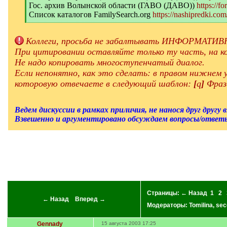
Гос. архив Волынской области (ГАВО (ДАВО))
https://f
Список каталогов FamilySearch.org
https://nashipredki.com
[
/
q
Коллеги, просьба не забалтывать ИНФОРМАТИВН
]
При цитировании оставляйте только ту часть, на ко
Не надо копировать многоступенчатый диалог.
Если непонятно, как это сделать: в правом нижнем
которовую отвечаете в следующий шаблон:
[
q
]
Фраз
Ведем дискуссии в рамках приличия, не нанося друг другу 
Взвешенно и аргументировано обсуждаем вопросы/ответы
Страницы:
← Назад
1
2
← Назад
Вперед →
Модераторы:
Tomilina
,
sec
Gennady
15 августа 2003 17:25