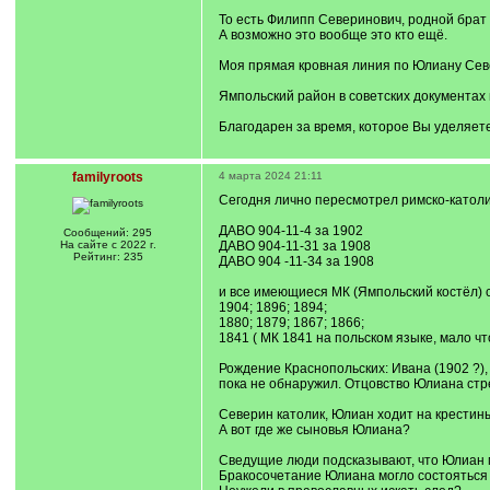
То есть Филипп Северинович, родной брат
А возможно это вообще это кто ещё.
Моя прямая кровная линия по Юлиану Севе
Ямпольский район в советских документах 
Благодарен за время, которое Вы уделяет
familyroots
4 марта 2024 21:11
Сегодня лично пересмотрел римско-католи
ДАВО 904-11-4 за 1902
Сообщений: 295
На сайте с 2022 г.
ДАВО 904-11-31 за 1908
Рейтинг: 235
ДАВО 904 -11-34 за 1908
и все имеющиеся МК (Ямпольский костёл) с
1904; 1896; 1894;
1880; 1879; 1867; 1866;
1841 ( МК 1841 на польском языке, мало чт
Рождение Краснопольских: Ивана (1902 ?),
пока не обнаружил. Отцовство Юлиана стр
Северин католик, Юлиан ходит на крестины
А вот где же сыновья Юлиана?
Сведущие люди подсказывают, что Юлиан м
Бракосочетание Юлиана могло состояться н