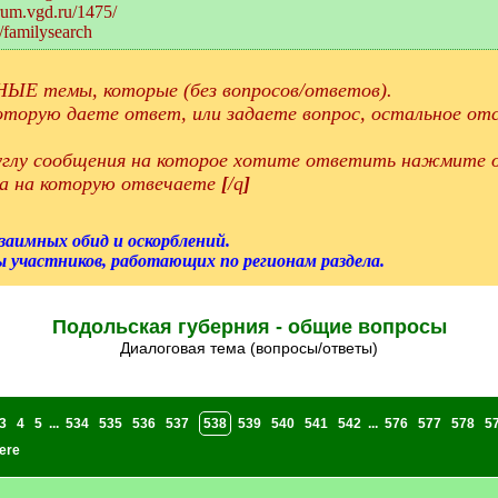
orum.vgd.ru/1475/
/familysearch
ЫЕ темы, которые (без вопросов/ответов).
торую даете ответ, или задаете вопрос, остальное отс
 углу сообщения на которое хотите ответить нажмите о
а на которую отвечаете
[
/q
]
взаимных обид и оскорблений.
 участников, работающих по регионам раздела.
Подольская губерния - общие вопросы
Диалоговая тема (вопросы/ответы)
3
4
5
...
534
535
536
537
538
539
540
541
542
...
576
577
578
5
ere