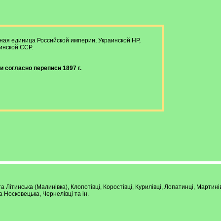
ая единица Российской империи, Украинской НР,
инской ССР.
 согласно переписи 1897 г.
ута Літинська (Малинівка), Клопотівці, Коростівці, Курилівці, Лопатинці, Мартин
 Носковецька, Чернелівці та ін.