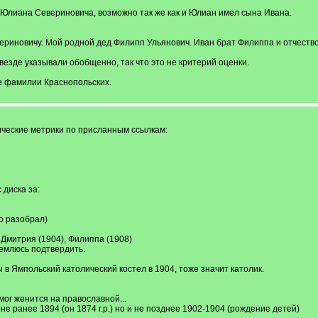
 Юлиана Севериновича, возможно так же как и Юлиан имел сына Ивана.
риновичу. Мой родной дед Филипп Ульянович. Иван брат Филиппа и отчество 
везде указывали обобщенно, так что это не критерий оценки.
е фамилии Краснопольских.
ческие метрики по присланным ссылкам:
 диска за:
о разобрал)
 Дмитрия (1904), Филиппа (1908)
емлюсь подтвердить.
 в Ямпольский католический костел в 1904, тоже значит католик.
ог женится на православной...
е ранее 1894 (он 1874 г.р.) но и не позднее 1902-1904 (рождение детей)