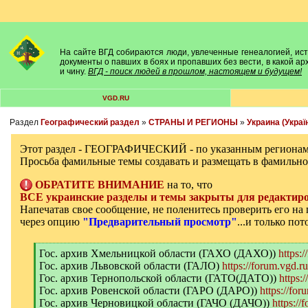
На сайте ВГД собираются люди, увлеченные генеалогией, исто
документы о павших в боях и пропавших без вести, в какой а
и чину.
ВГД - поиск людей в прошлом, настоящем и будущем!
VGD.RU
Раздел
Географический раздел
»
СТРАНЫ И РЕГИОНЫ
»
Украина (Украї
Этот раздел - ГЕОГРАФИЧЕСКИЙ - по указанным регионам
Просьба фамильные темы создавать и размещать в фамильно
ОБРАТИТЕ ВНИМАНИЕ
на то, что
ВСЕ украинские разделы и темы закрыты для редактиро
Напечатав свое сообщение, не поленитесь проверить его н
через опцию
"Предварительный просмотр"
...и только по
[
Гос. архив Хмельницкой области (ГАХО (ДАХО))
https:
q
Гос. архив Львовской области (ГАЛО)
https://forum.vgd.r
]
Гос. архив Тернопольской области (ГАТО(ДАТО))
https:
Гос. архив Ровенской области (ГАРО (ДАРО))
https://for
Гос. архив Черновицкой области (ГАЧО (ДАЧО))
https://