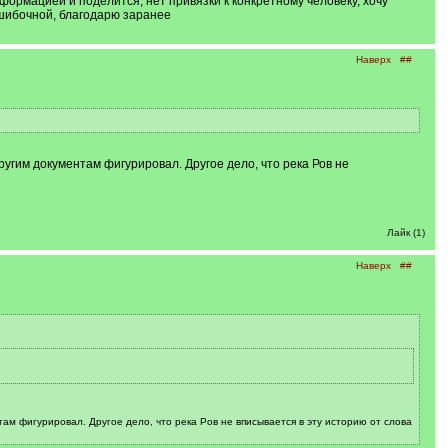
ормацией и поделится, нет привязки к конкретному человеку, хочу
шибочной, благодарю заранее
Наверх
##
угим документам фигурировал. Другое дело, что река Ров не
Лайк (1)
Наверх
##
м фигурировал. Другое дело, что река Ров не вписывается в эту историю от слова