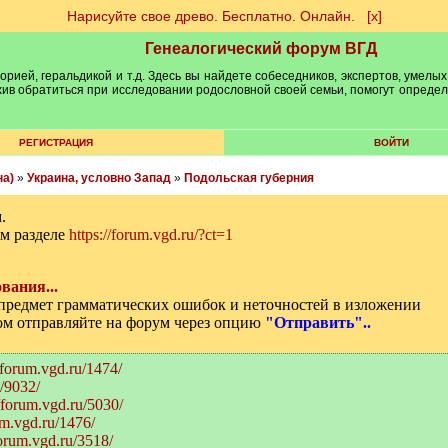
Нарисуйте свое древо. Бесплатно. Онлайн.
[х]
Генеалогический форум ВГД
рией, геральдикой и т.д. Здесь вы найдете собеседников, экспертов, умелых
рхив обратиться при исследовании родословной своей семьи, помогут опреде
РЕГИСТРАЦИЯ
ВОЙТИ
на)
»
Украина, условно Запад
»
Подольская губерния
.
м разделе
https://forum.vgd.ru/?ct=1
вания...
а предмет грамматических ошибок и неточностей в изложении
том отправляйте на форум через опцию
"Отправить"..
//forum.vgd.ru/1474/
u/9032/
//forum.vgd.ru/5030/
um.vgd.ru/1476/
forum.vgd.ru/3518/