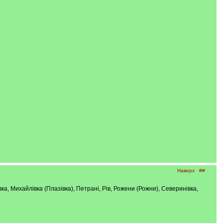
Наверх
##
івка, Михайлівка (Плазівка), Петрані, Рів, Рожени (Рожни), Северинівка,