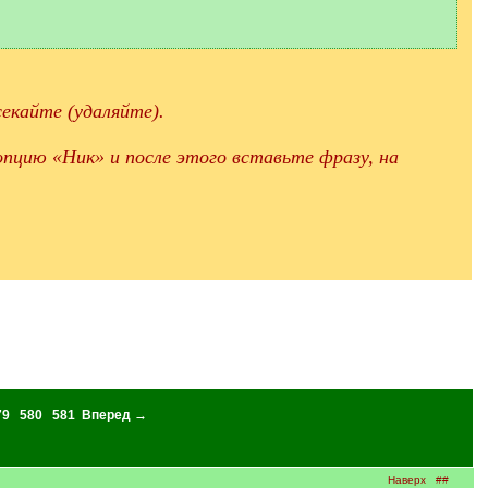
екайте (удаляйте).
пцию «Ник» и после этого вставьте фразу, на
79
580
581
Вперед →
Наверх
##