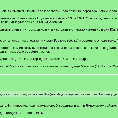
новья с именем Юлиан Краснопольский - это почти не вероятно. Конечно это
документе об его аресте Подольской Губчека 13.02.1921. Это совпадает с иском
 то причине указали себя как Ульяновичи.
ьский отец этих троих сыновей, а настоящее отчество изменено и они Юлиан
дится что он их отец) жили у реки Ров (это твёрдо) и вероятно он сам тоже. 
иновка в том богатом виде стала известна примерно с 1810-1820 гг., ее долг
динил их в село со своим именем.
ранее в др. селе или городе (возможно в Ямполе или др.).
 Уля/Юля (так его называли в семье отца моего деда Филиппа (1908 г.р.) - Юл
ится что он их отец) жили у реки Ров (это твёрдо) и вероятно он сам тоже. А вот где род
вана Филипповича Краснопольского. Он родился и жил в Ямпольском районе. 
 дал
abogus
. Это Ваша ветвь.