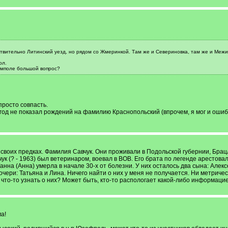
ствительно Литинский уезд, но рядом со Жмеринкой. Там же и Севериновка, там же и Межи
ол.
Ямполе большой вопрос?
просто совпасть.
 год не показал рождений на фамилию Краснопольский (впрочем, я мог и ошиб
оих предках. Фамилия Савчук. Они проживали в Подольской губернии, Брацлав
к (? - 1963) был ветеринаром, воевал в ВОВ. Его брата по легенде арестовал
нна (Анна) умерла в начале 30-х от болезни. У них осталось два сына: Алекс
чери: Татьяна и Лина. Ничего найти о них у меня не получается. Ни метрически
что-то узнать о них? Может быть, кто-то распологает какой-либо информаци
а!