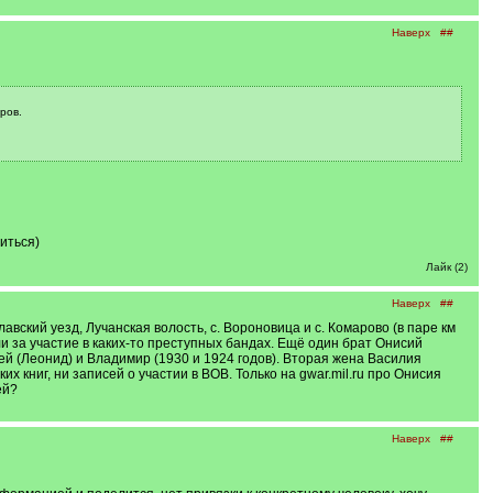
Наверх
##
ров.
иться)
Лайк (2)
Наверх
##
ский уезд, Лучанская волость, с. Вороновица и с. Комарово (в паре км
и за участие в каких-то преступных бандах. Ещё один брат Онисий
ей (Леонид) и Владимир (1930 и 1924 годов). Вторая жена Василия
х книг, ни записей о участии в ВОВ. Только на gwar.mil.ru про Онисия
ей?
Наверх
##