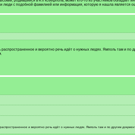
окий, родившийся в н.п Юзефполь, может кто-то из участников обладает инф
ли люди с подобной фамилией или информация, которую я нашла является о
распространенное и вероятно речь идёт о нужных людях. Ямполь там и по др
.
спространенное и вероятно речь идёт о нужных людях. Ямполь там и по другим документа