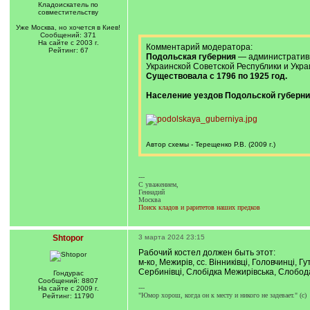
Кладоискатель по
совместительству
Уже Москва, но хочется в Киев!
Сообщений: 371
На сайте с 2003 г.
Комментарий модератора:
Рейтинг: 67
Подольская губерния
— административн
Украинской Советской Республики и Укра
Существовала с 1796 по 1925 год.
Население уездов Подольской губернии
Автор схемы - Терещенко Р.В. (2009 г.)
---
C уважением,
Геннадий
Москва
Поиск кладов и раритетов наших предков
Shtopor
3 марта 2024 23:15
Рабочий костел должен быть этот:
м-ко, Межирів, сс. Вінниківці, Головчинці, Г
Сербинівці, Слобідка Межирівська, Слобода
Гондурас
Сообщений: 8807
---
На сайте с 2009 г.
"Юмор хорош, когда он к месту и никого не задевает." (с)
Рейтинг: 11790