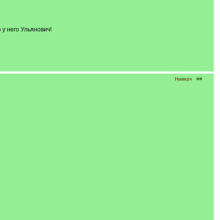
у него Ульянович!
Наверх
##