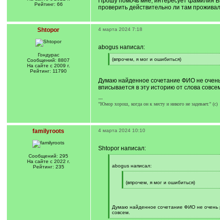
Прошу помочь мне, интересует фамилия Выс
Рейтинг: 66
проверить действительно ли там прожива
Shtopor
4 марта 2024 7:18
abogus написал:
Гондурас
[
(впрочем, я мог и ошибиться)
Сообщений: 8807
q
[
На сайте с 2009 г.
]
/
Рейтинг: 11790
q
Думаю найденное сочетание ФИО не очень 
]
вписывается в эту историю от слова совсем
---
"Юмор хорош, когда он к месту и никого не задевает." (с)
familyroots
4 марта 2024 10:10
Shtopor написал:
Сообщений: 295
[
На сайте с 2022 г.
q
abogus написал:
Рейтинг: 235
]
[
q
(впрочем, я мог и ошибиться)
]
[
/
q
]
Думаю найденное сочетание ФИО не очень ра
совсем.
[