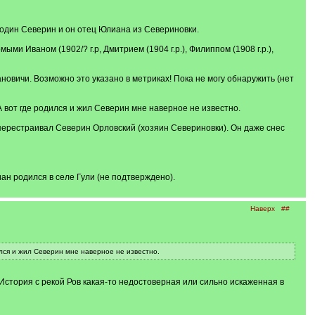
 один Северин и он отец Юлиана из Севериновки.
ыми Иваном (1902/? г.р, Дмитрием (1904 г.р.), Филиппом (1908 г.р.),
овичи. Возможно это указано в метриках! Пока не могу обнаружить (нет
А вот где родился и жил Северин мне наверное не известно.
о перестраивал Северин Орловский (хозяин Севериновки). Он даже снес
иан родился в селе Гули (не подтверждено).
Наверх
##
ился и жил Северин мне наверное не известно.
История с рекой Ров какая-то недостоверная или сильно искаженная в