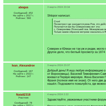
abogus
3 марта 2024 23:34
Сообщений: 452
Shtopor написал:
На сайте с 2017 г.
Рейтинг: 560
[
Стоп!
q
Посмотрел где находится река Ров, это дей
]
Получается как бы Севериновка вот эта:
с. Северинівка Літинський пов. Межирівська в
Только каким образом метрики оказались в 
[
/
q
]
Северин и Юлиан не так уж и редки, могло 
Другое дело, что беглый просмотр за 1874
Ivan_Alexandrov
3 марта 2024 23:37
Добрый день! Я ишу любую информацию о св
Сообщений: 167
от Вороновицы). Василий Тимофеевич Савчу
На сайте с 2022 г.
Рейтинг: 147
воевал в Первую мировую. Жена Василия Га
Франя (полное имя не знаю). От него две до
нашёл. Подскажите пожалуйста, где можно 
Natali2318
4 марта 2024 2:22
Участник
Здравствуйте, уважаемые участники форум
Сообщений: 78
На сайте с 2022 г.