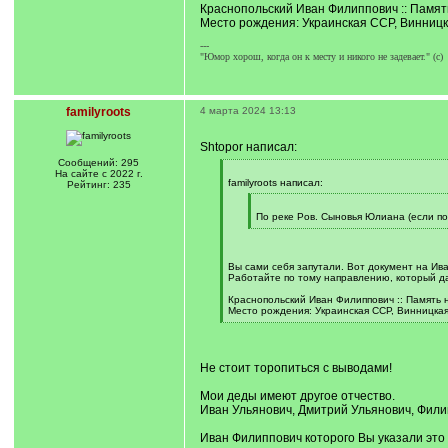
Краснопольский Иван Филиппович :: Памят
Место рождения: Украинская ССР, Винницка
---
"Юмор хорош, когда он к месту и никого не задевает." (с)
familyroots
4 марта 2024 13:13
Shtopor написал:
Сообщений: 295
[
На сайте с 2022 г.
q
familyroots написал:
Рейтинг: 235
]
[
q
По реке Ров. Сыновья Юлиана (если под
]
[
/
q
]
Вы сами себя запутали. Вот документ на Ив
Работайте по тому направлению, который да
Краснопольский Иван Филиппович :: Память 
Место рождения: Украинская ССР, Винницкая 
[
/
q
]
Не стоит торопиться с выводами!
Мои деды имеют другое отчество.
Иван Ульянович, Дмитрий Ульянович, Фили
Иван Филиппович которого Вы указали это 