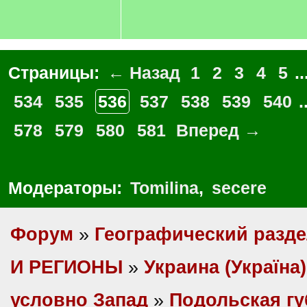
Страницы:
← Назад
1
2
3
4
5
..
534
535
536
537
538
539
540
.
578
579
580
581
Вперед →
Модераторы:
Tomilina
,
secere
Форум
»
Географический разд
И РЕГИОНЫ
»
Украина (Україна)
условно Запад
»
Подольская г