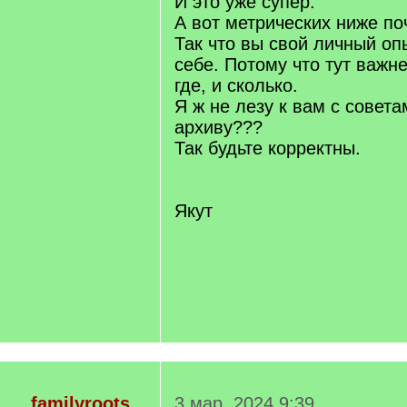
И это уже супер.
А вот метрических ниже поч
Так что вы свой личный оп
себе. Потому что тут важне
где, и сколько.
Я ж не лезу к вам с совет
архиву???
Так будьте корректны.
Якут
familyroots
3 мар. 2024 9:39