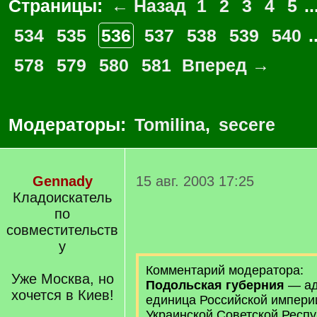
Страницы:
← Назад
1
2
3
4
5
..
534
535
536
537
538
539
540
.
578
579
580
581
Вперед →
Модераторы:
Tomilina
,
secere
Gennady
15 авг. 2003 17:25
Кладоискатель
по
совместительств
у
Комментарий модератора:
Уже Москва, но
Подольская губерния
— ад
хочется в Киев!
единица Российской империи
Украинской Советской Респу