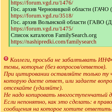
https://forum.vgd.ru/1476/
Гос. архив Черновицкой области (ГАЧО
https://forum.vgd.ru/3518/
Гос. архив Волынской области (ГАВО (
https://forum.vgd.ru/1475/
Список каталогов FamilySearch.org
https://nashipredki.com/familysearch
[
/
q
Коллеги, просьба не забалтывать 
]
темы, которые (без вопросов/ответов).
При цитировании оставляйте только ту 
которую даете ответ, или задаете вопро
отсекайте (удаляйте).
Не надо копировать многоступенчатый д
Если непонятно, как это сделать: в прав
сообщения на которое хотите ответит