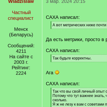
Wladzislaw
3 мар. 2024 20:15
Частный
САХА написал:
специалист
[
А вот метрических ниже почти 
Менск
q
[
]
/
(Беларусь)
q
Да есть метрики, просто в 
]
Сообщений:
САХА написал:
4211
На сайте с
[
Так будьте корректны.
2003 г.
q
[
]
/
Рейтинг:
q
Ага
2224
]
САХА написал:
[
Так что вы свой личный опыт о
q
Потому что тут важнее знать, ч
]
сколько.
Я ж не лезу к вам с советами