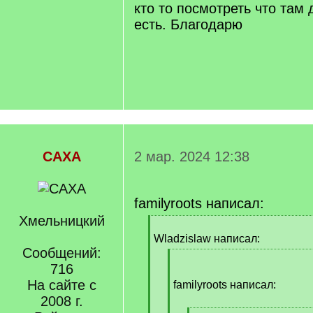
кто то посмотреть что там
есть. Благодарю
САХА
2 мар. 2024 12:38
familyroots написал:
Хмельницкий
[
q
Wladzislaw написал:
]
Сообщений:
[
716
q
На сайте с
]
familyroots написал:
2008 г.