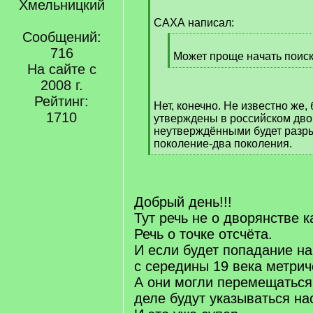
Хмельницкий
[
q
САХА написал:
]
Сообщений:
[
716
q
Может проще начать поиск 
На сайте с
]
[
/
2008 г.
q
Рейтинг:
Нет, конечно. Не известно же,
]
1710
утверждены в российском дво
неутверждёнными будет разры
поколение-два поколения.
[
/
q
]
Добрый день!!!
Тут речь не о дворянстве к
Речь о точке отсчёта.
И если будет попадание на
с середины 19 века метрич
А они могли перемещаться.
деле будут указываться на