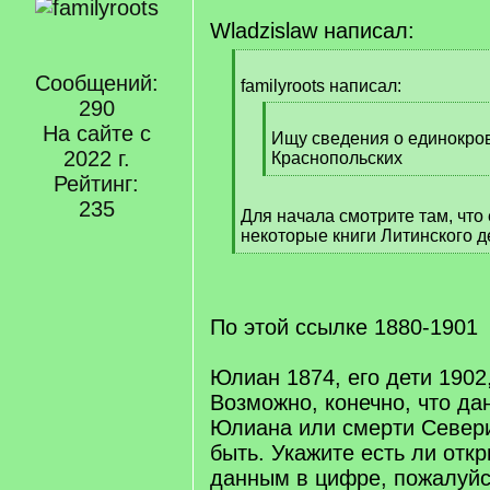
Wladzislaw написал:
[
Сообщений:
q
familyroots написал:
]
290
[
На сайте с
q
Ищу сведения о единокро
2022 г.
]
Краснопольских
[
Рейтинг:
/
235
Для начала смотрите там, что 
q
некоторые книги Литинского д
]
[
/
q
]
По этой ссылке 1880-1901
Юлиан 1874, его дети 1902,
Возможно, конечно, что да
Юлиана или смерти Севери
быть. Укажите есть ли отк
данным в цифре, пожалуйс