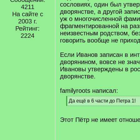
]
сословиях, один был утве
4211
дворянстве, а другой запис
На сайте с
уж о многочисленной фами
2003 г.
фрагментированной на раз
Рейтинг:
неизвестным родством, бе
2224
говорить вообще не приход
Если Иванов записан в ин
дворянином, вовсе не знач
Ивановы утверждены в ро
дворянстве.
familyroots написал:
[
Да ещё в 6 части до Петра 1!
q
[
]
/
q
Этот Пётр не имеет отнош
]