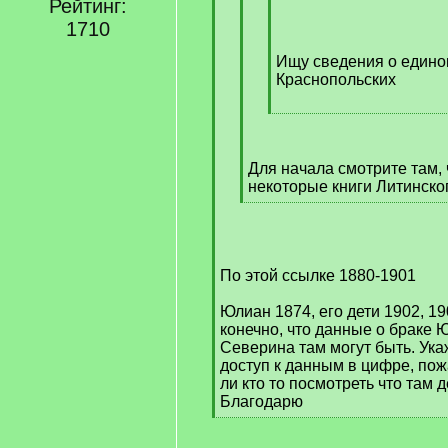
Рейтинг:
[
q
1710
]
Ищу сведения о едино
Краснопольских
[
/
q
Для начала смотрите там, 
]
некоторые книги Литинско
[
/
q
]
По этой ссылке 1880-1901
Юлиан 1874, его дети 1902, 19
конечно, что данные о браке 
Северина там могут быть. Ука
доступ к данным в цифре, пож
ли кто то посмотреть что там 
Благодарю
[
/