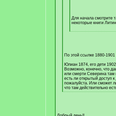
/
q
]
Для начала смотрите та
некоторые книги Литин
[
/
q
]
По этой ссылке 1880-1901
Юлиан 1874, его дети 1902,
Возможно, конечно, что д
или смерти Северина там 
есть ли открытый доступ к
пожалуйста. Или сможет ли
что там действительно ест
[
/
q
]
Добрый день!!