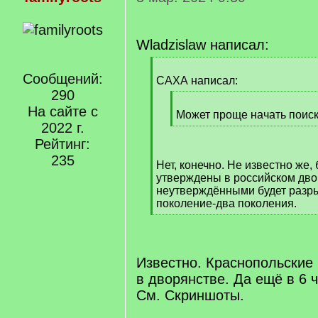
Wladzislaw написал:
[
Сообщений:
q
САХА написал:
]
290
[
На сайте с
q
Может проще начать поиск 
2022 г.
]
[
/
Рейтинг:
q
235
Нет, конечно. Не известно же,
]
утверждены в российском дво
неутверждёнными будет разры
поколение-два поколения.
[
/
q
]
Известно. Краснопольские
в дворянстве. Да ещё в 6 ч
См. Скриншоты.