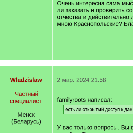
Очень интересна сама мыс
ли заказать и проверить с
отчества и действительно 
мною Краснопольские? Бл
Wladzislaw
2 мар. 2024 21:58
Частный
familyroots написал:
специалист
[
есть ли открытый доступ к да
Менск
q
[
]
/
(Беларусь)
q
У вас только вопросы. Вы
]