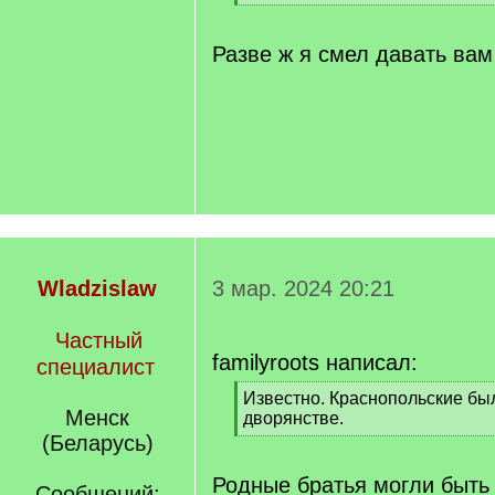
[
/
q
Разве ж я смел давать ва
]
Wladzislaw
3 мар. 2024 20:21
Частный
familyroots написал:
специалист
[
Известно. Краснопольские бы
Менск
q
дворянстве.
]
[
(Беларусь)
/
q
Родные братья могли быть
Сообщений: