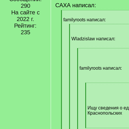
САХА написал:
290
На сайте с
[
2022 г.
q
familyroots написал:
]
Рейтинг:
[
235
q
]
Wladzislaw написал:
[
q
]
familyroots написал:
[
q
]
Ищу сведения о е
Краснопольских
[