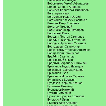
Блавачинский Людвиг
Бобовников Михей Афанасьев
Бобров Степан Андреев
Бобылев Калистрат Филиппов
Богатырев Иван
Богомолов Федот Фомин
Богомолов Алексей Васильев
Бокарев Петр Ерофеев
Больных Тимофей
Большаков Петр Евграфов
Боровской Иван
Бородин Платон Степанов
Бородин Николай Степанов
Бородин Прокопий Симанов
Борташевич Станислав
Борченков Митрофан Артемьев
Борщевский Станислав
Брайбит Станислав
Брачковский Ульян
Бредихин Афанасий Никитин
Брюханов Федор Давыдов
Брюханов Гаврила Иванов
Брюханов Яков
Брюханов Михаил Сергеев
Булатников Емельян
Булдаков Гаврило Иванов
Бурматов Никонор
Бурнышев Николай
Бусыгин Дмитрий
Бутакова Лукерья Ефимова
Буяльский Иван
Быков Федор Архипов