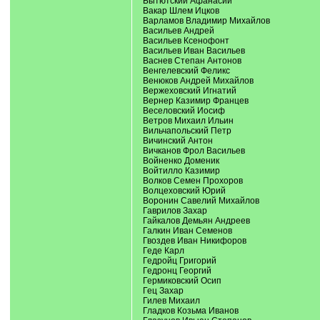
Бытютский Афанасий
Вакар Шлем Ицков
Варламов Владимир Михайлов
Васильев Андрей
Васильев Ксенофонт
Васильев Иван Васильев
Васнев Степан Антонов
Венгелевский Феликс
Венюков Андрей Михайлов
Вержеховский Игнатий
Вернер Казимир Францев
Веселовский Иосиф
Ветров Михаил Ильин
Вильчапольский Петр
Вичинский Антон
Вичканов Фрол Васильев
Войненко Доменик
Войтилло Казимир
Волков Семен Прохоров
Волцеховский Юрий
Воронин Савелий Михайлов
Гаврилов Захар
Гайкалов Демьян Андреев
Галкин Иван Семенов
Гвоздев Иван Никифоров
Геде Карл
Гедройц Григорий
Гедронц Георгий
Гермиковский Осип
Гец Захар
Гилев Михаил
Гладков Козьма Иванов