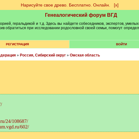
Нарисуйте свое древо. Бесплатно. Онлайн.
[х]
Генеалогический форум ВГД
рией, геральдикой и т.д. Здесь вы найдете собеседников, экспертов, умелых
рхив обратиться при исследовании родословной своей семьи, помогут опреде
РЕГИСТРАЦИЯ
ВОЙТИ
едерация
»
Россия, Сибирский округ
»
Омская область
/
.ru/24/108687/
rum.vgd.ru/602/