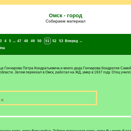
Омск - город
Собираем материал
3
4
5
...
47
48
49
50
51
52
53
Вперед →
ina
тца Гончарова Петра Кондратьевича и моего деда Гончарова Кондратия Самой
бласти. Затем переехал в Омск, работал на ЖД, умер в 1937 году. Отец училс
гг.