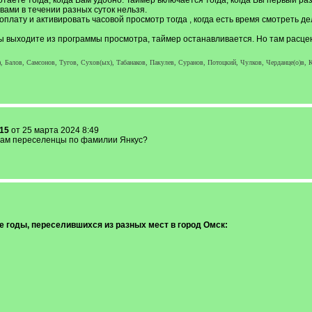
ботаете тогда, когда Вам удобно. Таймер включается тогда, когда Вы первый р
вами в течении разных суток нельзя.
плату и активировать часовой просмотр тогда , когда есть время смотреть де
Вы выходите из программы просмотра, таймер останавливается. Но там расцен
, Балов, Самсонов, Тугов, Сухов(ых), Табанаков, Пакулев, Суранов, Потоцкий, Чулков, Черданце(о)в, К
 15
от 25 марта 2024 8:49
 вам переселенцы по фамилии Янкус?
 годы, переселившихся из разных мест в город Омск: