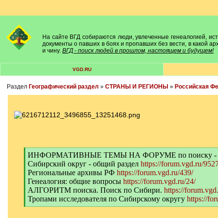
На сайте ВГД собираются люди, увлеченные генеалогией, исто
документы о павших в боях и пропавших без вести, в какой а
и чину.
ВГД - поиск людей в прошлом, настоящем и будущем!
VGD.RU
Раздел
Географический раздел
»
СТРАНЫ И РЕГИОНЫ
»
Российская Ф
[
ИНФОРМАТИВНЫЕ ТЕМЫ НА ФОРУМЕ по поиску -
q
Сибирский округ - общий раздел
https://forum.vgd.ru/9527
]
Региональные архивы РФ
https://forum.vgd.ru/439/
Генеалогия: общие вопросы
https://forum.vgd.ru/24/
АЛГОРИТМ поиска. Поиск по Сибири.
https://forum.vgd
Тропами исследователя по Сибирскому округу
https://fo
[
/
q