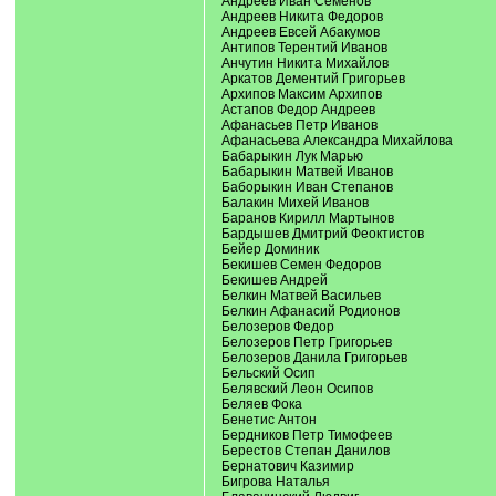
Андреев Иван Семенов
Андреев Никита Федоров
Андреев Евсей Абакумов
Антипов Терентий Иванов
Анчутин Никита Михайлов
Аркатов Дементий Григорьев
Архипов Максим Архипов
Астапов Федор Андреев
Афанасьев Петр Иванов
Афанасьева Александра Михайлова
Бабарыкин Лук Марью
Бабарыкин Матвей Иванов
Баборыкин Иван Степанов
Балакин Михей Иванов
Баранов Кирилл Мартынов
Бардышев Дмитрий Феоктистов
Бейер Доминик
Бекишев Семен Федоров
Бекишев Андрей
Белкин Матвей Васильев
Белкин Афанасий Родионов
Белозеров Федор
Белозеров Петр Григорьев
Белозеров Данила Григорьев
Бельский Осип
Белявский Леон Осипов
Беляев Фока
Бенетис Антон
Бердников Петр Тимофеев
Берестов Степан Данилов
Бернатович Казимир
Бигрова Наталья