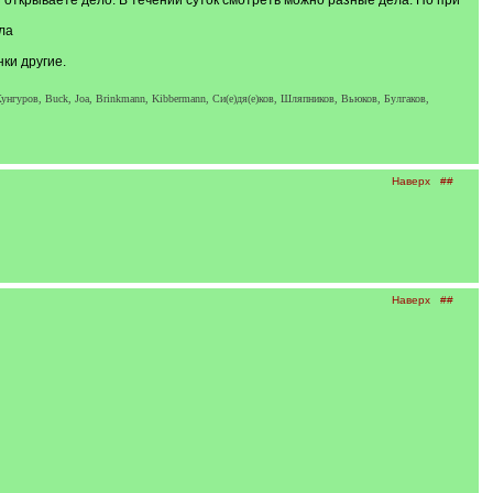
аз открываете дело. В течении суток смотреть можно разные дела. Но при
ла
ки другие.
унгуров, Buck, Joa, Brinkmann, Kibbermann, Си(е)дя(е)ков, Шляпников, Вьюков, Булгаков,
Наверх
##
Наверх
##