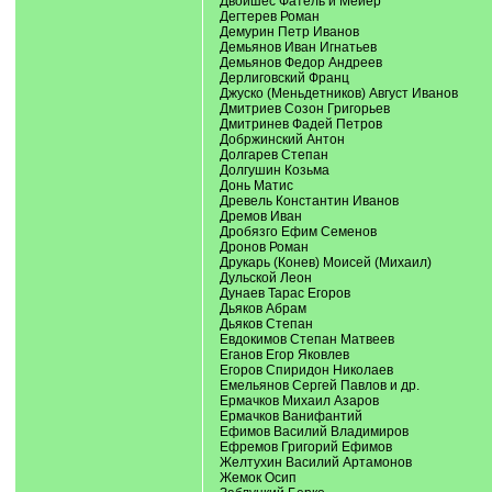
Двойшес Фатель и Мейер
Дегтерев Роман
Демурин Петр Иванов
Демьянов Иван Игнатьев
Демьянов Федор Андреев
Дерлиговский Франц
Джуско (Меньдетников) Август Иванов
Дмитриев Созон Григорьев
Дмитринев Фадей Петров
Добржинский Антон
Долгарев Степан
Долгушин Козьма
Донь Матис
Древель Константин Иванов
Дремов Иван
Дробязго Ефим Семенов
Дронов Роман
Друкарь (Конев) Моисей (Михаил)
Дульской Леон
Дунаев Тарас Егоров
Дьяков Абрам
Дьяков Степан
Евдокимов Степан Матвеев
Еганов Егор Яковлев
Егоров Спиридон Николаев
Емельянов Сергей Павлов и др.
Ермачков Михаил Азаров
Ермачков Ванифантий
Ефимов Василий Владимиров
Ефремов Григорий Ефимов
Желтухин Василий Артамонов
Жемок Осип