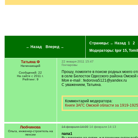
]
Страницы:
← Назад
1
2
← Назад
Вперед →
Модераторы:
Igor 15
,
Tomil
Татьяна Ф
22 января 2011 15:47
Гончаровы
Начинающий
Прошу, помогите в поиске родных моего о
Сообщений: 22
в селе Белосток Одесского района Омской о
На сайте с 2011 г.
Рейтинг: 9
Моя e-mail : fedorova5121@yandex.ru
С уважением, Татьяна.
Комментарий модератора:
Книги ЗАГС Омской области за 1919-1925 
Любчинова
14 февраля 14:09
14 февраля 14:13
Ольга, инженер-строитель на
nana1
пенсии