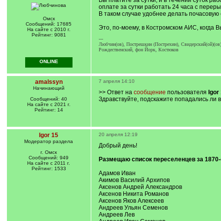
Вы платите за сутки, и в течении суток ра
оплате за сутки работать 24 часа с переры
В таком случае удобнее делать почасовую о
Омск
Сообщений: 17685
Это, по-моему, в Костромском АИС, когда 
На сайте с 2010 г.
Рейтинг: 9081
---
Любчин(ов), Пострешкин (Пострехин), Свидерский(ой)(ов)
Рождественский, фон Йорк, Костюков
ONLINE
amalssyn
7 апреля 14:10
Начинающий
>> Ответ на
сообщение
пользователя
Igor
Здравствуйте, подскажите попадались ли
Сообщений: 40
На сайте с 2021 г.
Рейтинг: 14
Igor 15
20 апреля 12:19
Модератор раздела
Добрый день!
г. Омск
Сообщений: 949
Размещаю список переселенцев за 1870-е
На сайте с 2011 г.
Рейтинг: 1533
Адамов Иван
Акимов Василий Архипов
Аксенов Андрей Александров
Аксенов Никита Романов
Аксенов Яков Алексеев
Андреев Ульян Семенов
Андреев Лев