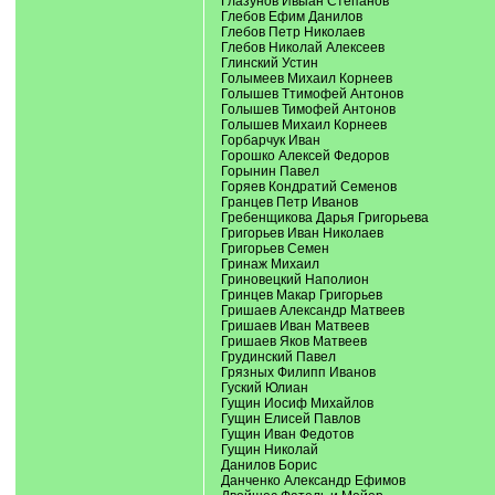
Глазунов Ивыан Степанов
Глебов Ефим Данилов
Глебов Петр Николаев
Глебов Николай Алексеев
Глинский Устин
Голымеев Михаил Корнеев
Голышев Ттимофей Антонов
Голышев Тимофей Антонов
Голышев Михаил Корнеев
Горбарчук Иван
Горошко Алексей Федоров
Горынин Павел
Горяев Кондратий Семенов
Гранцев Петр Иванов
Гребенщикова Дарья Григорьева
Григорьев Иван Николаев
Григорьев Семен
Гринаж Михаил
Гриновецкий Наполион
Гринцев Макар Григорьев
Гришаев Александр Матвеев
Гришаев Иван Матвеев
Гришаев Яков Матвеев
Грудинский Павел
Грязных Филипп Иванов
Гуский Юлиан
Гущин Иосиф Михайлов
Гущин Елисей Павлов
Гущин Иван Федотов
Гущин Николай
Данилов Борис
Данченко Александр Ефимов