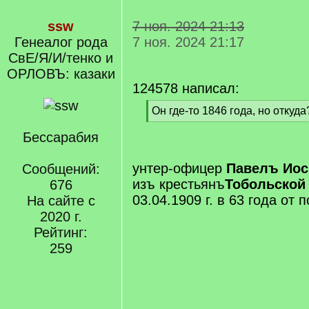
ssw
7 ноя. 2024 21:13
Генеалог рода
7 ноя. 2024 21:17
СвЕ/Я/И/тенко и
ОРЛОВЪ: казаки
124578 написал:
[
Он где-то 1846 года, но откуда
q
[
]
Бессарабия
/
q
]
унтер-офицер
Павелъ Ио
Сообщений:
изъ крестьянъ
Тобольской 
676
03.04.1909 г. в 63 года от 
На сайте с
2020 г.
Рейтинг:
259