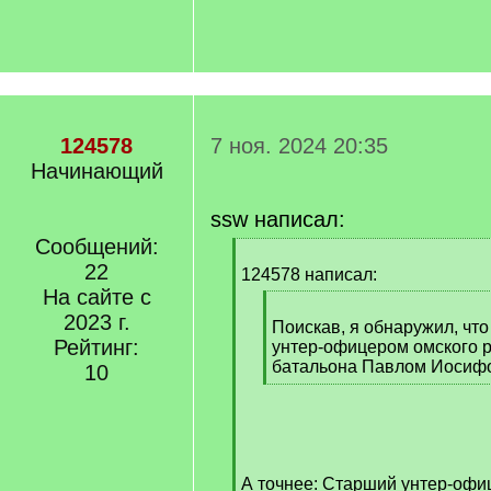
124578
7 ноя. 2024 20:35
Начинающий
ssw написал:
Сообщений:
[
22
q
124578 написал:
]
На сайте с
[
2023 г.
q
Поискав, я обнаружил, чт
Рейтинг:
]
унтер-офицером омского р
батальона Павлом Иосиф
10
[
/
q
]
А точнее: Старший унтер-офи