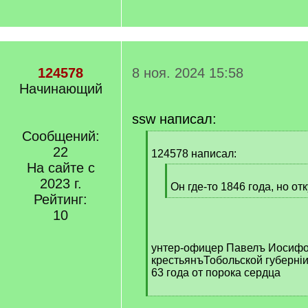
124578
8 ноя. 2024 15:58
Начинающий
ssw написал:
Сообщений:
[
22
q
124578 написал:
]
На сайте с
[
2023 г.
q
Он где-то 1846 года, но от
Рейтинг:
]
[
/
10
q
]
унтер-офицер Павелъ Иосифо
крестьянъТобольской губерніи..
63 года от порока сердца
[