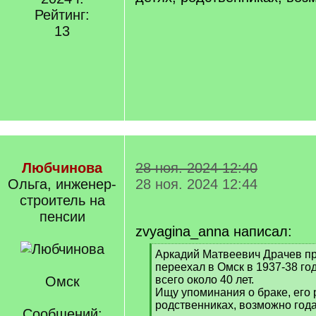
Рейтинг:
13
Любчинова
28 ноя. 2024 12:40
Ольга, инженер-
28 ноя. 2024 12:44
строитель на
пенсии
zvyagina_anna написал:
[
Аркадий Матвеевич Драчев п
q
переехал в Омск в 1937-38 го
]
Омск
всего около 40 лет.
Ищу упоминания о браке, его 
родственниках, возможно года
Сообщений: