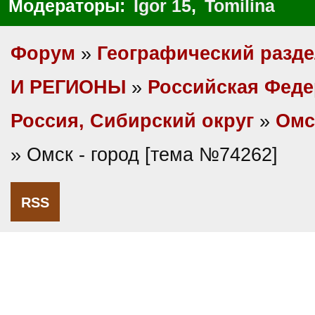
Модераторы:
Igor 15
,
Tomilina
Форум
»
Географический разд
И РЕГИОНЫ
»
Российская Фед
Россия, Сибирский округ
»
Омс
» Омск - город [тема №74262]
RSS