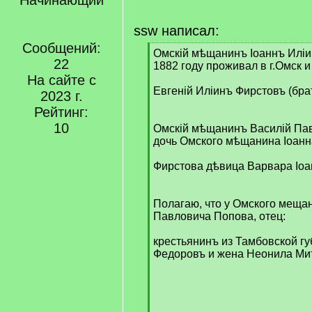
Начинающий
ssw написал:
Сообщений:
[
Омскій мѣщанинъ Іоаннъ Иліи
22
q
1882 году проживал в г.Омск и
]
На сайте с
Евгеній Иліинъ Фирстовъ (бра
2023 г.
Рейтинг:
10
Омскій мѣщанинъ Василій Пав
дочь Омского мѣщанина Іоанн
Фирстова дѣвица Варвара Іоа
Полагаю, что у Омского меща
Павловича Попова, отец:
крестьянинъ из Тамбовской г
Федоровъ и жена Неонила М