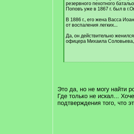
резервного пехотного батал
Поповъ уже в 1867 г. был в г.О
В 1886 г., его жена Васса Иоа
от воспаления легких...
Да, он действительно женился
офицера Михаила Соловьева,
[
/
q
]
Это да, но не могу найти р
Где только не искал... Хоч
подтверждения того, что э