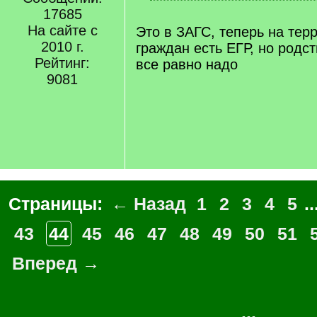
[
17685
/
q
На сайте с
Это в ЗАГС, теперь на тер
]
2010 г.
граждан есть ЕГР, но родс
Рейтинг:
все равно надо
9081
Страницы:
← Назад
1
2
3
4
5
..
43
44
45
46
47
48
49
50
51
Вперед →