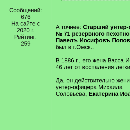
[
/
Сообщений:
q
676
]
На сайте с
А точнее:
Старший унтер-
2020 г.
№ 71 резервного пехотно
Рейтинг:
Павелъ Иосифовъ Попо
259
был в г.Омск..
В 1886 г., его жена Васса 
46 лет от воспаления легки
Да, он действительно жени
унтер-офицера Михаила
Соловьева,
Екатерина Ио