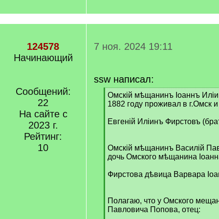
124578
7 ноя. 2024 19:11
Начинающий
ssw написал:
Сообщений:
[
Омскій мѣщанинъ Іоаннъ Иліи
22
q
1882 году проживал в г.Омск и
]
На сайте с
Евгеній Иліинъ Фирстовъ (бра
2023 г.
Рейтинг:
10
Омскій мѣщанинъ Василій Пав
дочь Омского мѣщанина Іоанн
Фирстова дѣвица Варвара Іоа
Полагаю, что у Омского меща
Павловича Попова, отец: