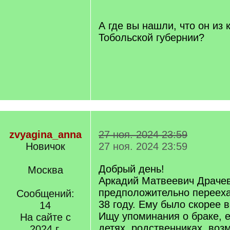
/
q
]
А где вы нашли, что он из 
Тобольской губернии?
zvyagina_anna
27 ноя. 2024 23:59
Новичок
27 ноя. 2024 23:59
Добрый день!
Москва
Аркадий Матвеевич Драче
предположительно перееха
Сообщений:
38 году. Ему было скорее в
14
Ищу упоминания о браке, е
На сайте с
детях, родственниках, воз
2024 г.