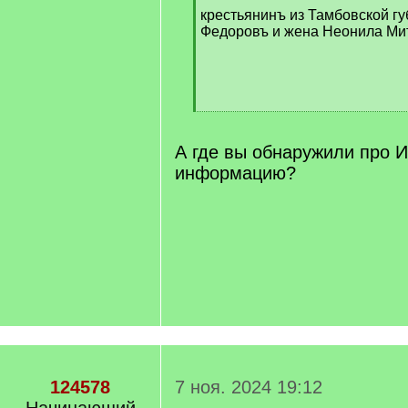
крестьянинъ из Тамбовской г
Федоровъ и жена Неонила М
[
/
q
А где вы обнаружили про 
]
информацию?
124578
7 ноя. 2024 19:12