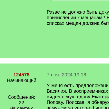
[
/
q
Разве не должно быть док
]
причислении к мещанам? 
списках мещан должна бы
124578
7 ноя. 2024 19:16
Начинающий
У меня есть предположени
Василия. В восприемниках 
видел некую вдову Екатер
Сообщений:
Попову. Поискав, я обнару
22
замужем за унтер-офицеро
На сайте с