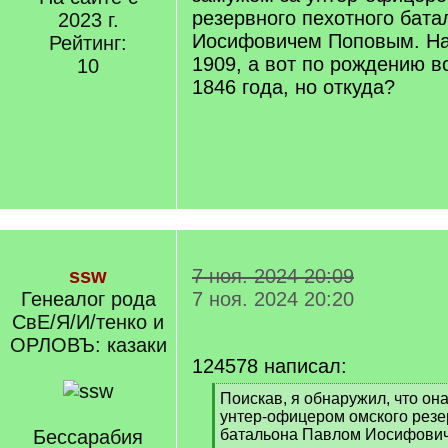
резервного пехотного бат
2023 г.
Иосифовичем Поповым. На
Рейтинг:
1909, а вот по рождению во
10
1846 года, но откуда?
ssw
7 ноя. 2024 20:09
Генеалог рода
7 ноя. 2024 20:20
СвЕ/Я/И/тенко и
ОРЛОВЪ: казаки
124578 написал:
[
Поискав, я обнаружил, что он
q
унтер-офицером омского резе
]
Бессарабия
батальона Павлом Иосифови