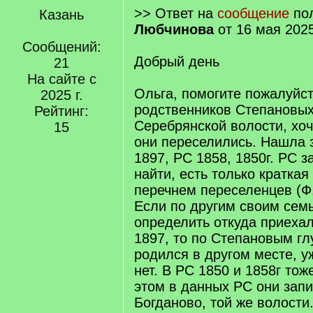
>> Ответ на
сообщение
пол
Казань
Любчинова
от 16 мая 2025
Сообщений:
Добрый день
21
На сайте с
Ольга, помогите пожалуйст
2025 г.
родственников Степановых 
Рейтинг:
Серебрянской волости, хоч
15
они переселились. Нашла 
1897, РС 1858, 1850г. РС з
найти, есть только кратка
перечнем переселенцев (Ф. 
Если по другим своим сем
определить откуда приеха
1897, то по Степановым глу
родился в другом месте, у
нет. В РС 1850 и 1858г тож
этом в данных РС они запи
Богданово, той же волости