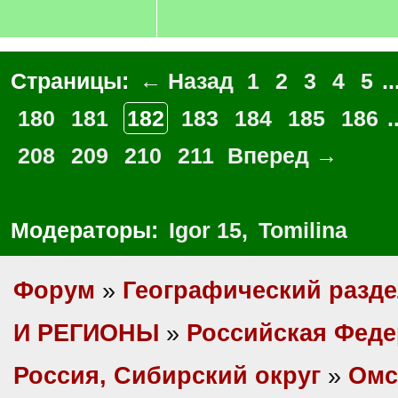
Страницы:
← Назад
1
2
3
4
5
..
180
181
182
183
184
185
186
.
208
209
210
211
Вперед →
Модераторы:
Igor 15
,
Tomilina
Форум
»
Географический разд
И РЕГИОНЫ
»
Российская Фед
Россия, Сибирский округ
»
Омс