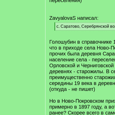
переселения)
ZavyalovaS написал:
[
с. Саратово, Серебрянской в
q
[
]
/
q
Голошубин в справочнике 1
]
что в приходе села Ново-П
прочих была деревня Сара
население села - переселе
Орловской и Черниговской 
деревнях - старожилы. В 
преимущественно старожи
середины 19 века в дерев
(откуда - не пишет)
Но в Ново-Покровском при
примерно в 1897 году, а во
ранее? Скорее всего в сам