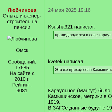
Любчинова
24 мая 2025 19:16
Ольга, инженер-
строитель на
Ksusha321 написал:
пенсии
[
прадед родился в селе карау
q
[
]
/
q
Омск
]
kvetek написал:
Сообщений:
17685
[
Это же приход села Камышин
На сайте с
q
[
2010 г.
]
/
q
Рейтинг:
]
9081
Караульное (Мангут) было 
Камышинское, метрики в Ом
1919.
В ЗАГСе данные будут с 19