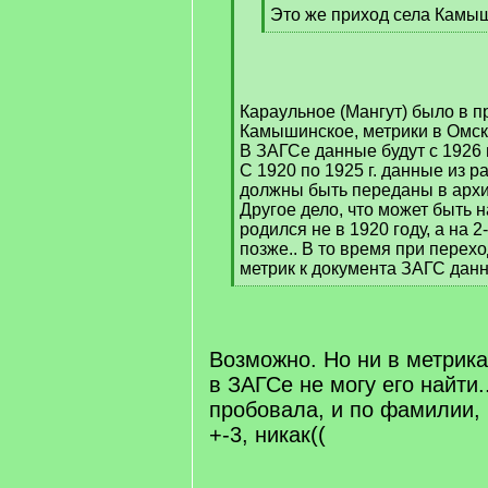
q
Это же приход села Камы
]
[
/
q
]
Караульное (Мангут) было в п
Камышинское, метрики в Омске 
В ЗАГСе данные будут с 1926 
С 1920 по 1925 г. данные из 
должны быть переданы в архи
Другое дело, что может быть 
родился не в 1920 году, а на 
позже.. В то время при перех
метрик к документа ЗАГС дан
[
/
q
]
Возможно. Но ни в метриках
в ЗАГСе не могу его найти.
пробовала, и по фамилии,
+-3, никак((