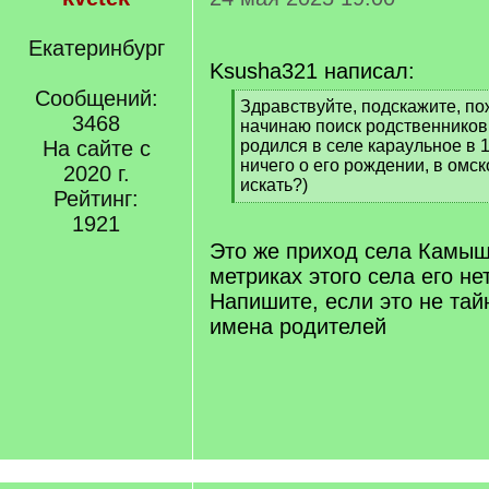
Екатеринбург
Ksusha321 написал:
Сообщений:
[
Здравствуйте, подскажите, по
3468
q
начинаю поиск родственников
]
На сайте с
родился в селе караульное в 1
ничего о его рождении, в омск
2020 г.
искать?)
Рейтинг:
[
1921
/
q
Это же приход села Камыш
]
метриках этого села его не
Напишите, если это не тай
имена родителей