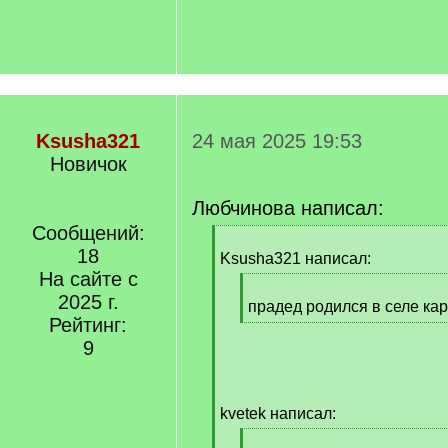
Ksusha321
24 мая 2025 19:53
Новичок
Любчинова написал:
Сообщений:
[
18
q
Ksusha321 написал:
]
На сайте с
[
2025 г.
q
прадед родился в селе ка
Рейтинг:
]
[
/
9
q
]
kvetek написал:
[