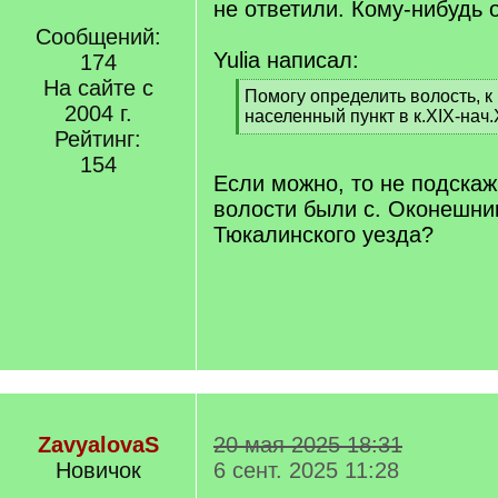
не ответили. Кому-нибудь 
Сообщений:
Yulia написал:
174
На сайте с
[
Помогу определить волость, к
2004 г.
q
населенный пункт в к.XIX-нач.
]
Рейтинг:
[
/
154
q
Если можно, то не подскаж
]
волости были с. Оконешник
Тюкалинского уезда?
ZavyalovaS
20 мая 2025 18:31
Новичок
6 сент. 2025 11:28