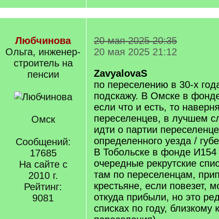
Любчинова
20 мая 2025 20:35
Ольга, инженер-
20 мая 2025 21:12
строитель на
ZavyalovaS
пенсии
по переселению в 30-х год
подскажу. В Омске в фонде
если что и есть, то навер
переселенцев, в лучшем сл
Омск
идти о партии переселенце
определенного уезда / губ
Сообщений:
В Тобольске в фонде И154 
17685
очередные рекрутские спис
На сайте с
там по переселенцам, при
2010 г.
крестьяне, если повезет, м
Рейтинг:
откуда прибыли, но это ре
9081
списках по году, близкому к