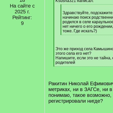
18
q
Ksusha321 написал:
]
На сайте с
[
2025 г.
q
Здравствуйте, подскажите
Рейтинг:
]
начинаю поиск родственни
родился в селе караульное
9
нет ничего о его рождении
тоже. Где искать?)
[
/
q
Это же приход села Камышинс
]
этого села его нет?
Напишите, если это не тайна,
родителей
[
/
q
]
Ракитин Николай Ефимович.
метриках, ни в ЗАГСе, ни в
понимаю, такое возможно, 
регистрировали нигде?