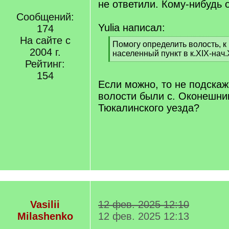
не ответили. Кому-нибудь 
Сообщений:
Yulia написал:
174
На сайте с
[
Помогу определить волость, к
2004 г.
q
населенный пункт в к.XIX-нач.
]
Рейтинг:
[
/
154
q
Если можно, то не подскаж
]
волости были с. Оконешник
Тюкалинского уезда?
Vasilii
12 фев. 2025 12:10
Milashenko
12 фев. 2025 12:13