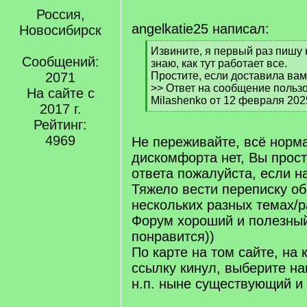
Россия,
angelkatie25 написал:
Новосибирск
[
Извините, я первый раз пишу
Сообщений:
q
знаю, как тут работает все.
]
2071
Простите, если доставила вам
>> Ответ на сообщение пользов
На сайте с
Milashenko от 12 февраля 202
2017 г.
[
Рейтинг:
/
q
4969
Не переживайте, всё норм
]
дискомфорта нет, Вы прос
ответа пожалуйста, если н
Тяжело вести переписку об
нескольких разных темах/р
Форум хороший и полезны
понравится))
По карте на том сайте, на
ссылку кинул, выберите н
н.п. ныне существующий и 