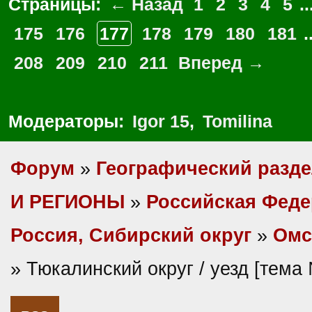
Страницы:
← Назад
1
2
3
4
5
..
175
176
177
178
179
180
181
.
208
209
210
211
Вперед →
Модераторы:
Igor 15
,
Tomilina
Форум
»
Географический разд
И РЕГИОНЫ
»
Российская Фед
Россия, Сибирский округ
»
Омс
» Тюкалинский округ / уезд [тема