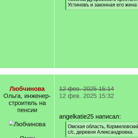
Устиновъ и законная его жен
[
/
q
]
Любчинова
12 фев. 2025 15:14
Ольга, инженер-
12 фев. 2025 15:32
строитель на
пенсии
angelkatie25 написал:
[
Омская область, Кормиловски
q
с/с, деревня Александровка.
]
[