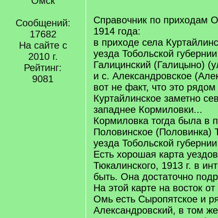
Омск
/
q
Справочник по приходам О
Сообщений:
]
1914 года:
17682
в приходе села Куртайлин
На сайте с
уезда Тобольской губернии
2010 г.
Галицинский (Галицыно) (у
Рейтинг:
и с. Александровское (Але
9081
вот не факт, что это рядо
Куртайлинское заметно сев
западнее Кормиловки...
Кормиловка тогда была в п
Половинское (Половинка) 
уезда Тобольской губернии
Есть хорошая карта уездов
Тюкалинского, 1913 г. в и
быть. Она достаточно под
На этой карте на восток от
Омь есть Сыропятское и р
Александровский, в том ж