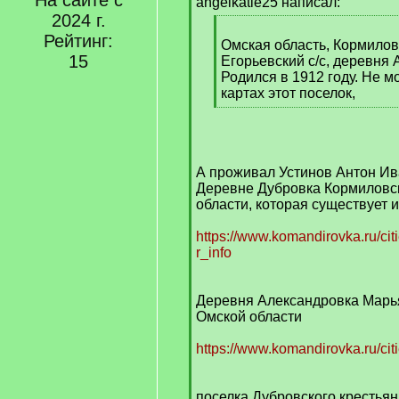
На сайте с
q
angelkatie25 написал:
]
2024 г.
[
Рейтинг:
q
Омская область, Кормилов
15
]
Егорьевский с/с, деревня 
Родился в 1912 году. Не м
картах этот поселок,
[
/
q
]
А проживал Устинов Антон Ива
Деревне Дубровка Кормиловс
области, которая существует и 
https://www.komandirovka.ru/ci
r_info
Деревня Александровка Марь
Омской области
https://www.komandirovka.ru/cit
поселка Дубровского крестья