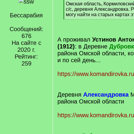
[
Омская область, Кормиловски
q
с/с, деревня Александровка. Р
]
Бессарабия
могу найти на старых картах э
[
/
Сообщений:
q
676
]
А проживал
Устинов Анто
На сайте с
(1912)
: в Деревне
Дубровк
2020 г.
района Омской области, к
Рейтинг:
и по сей день...
259
https://www.komandirovka.ru
Деревня
Александровка
М
района Омской области
https://www.komandirovka.ru