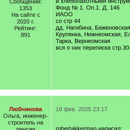
и хлебопахотными инстру
Сообщений:
Фонд № 1. Оп.1. Д. 146
1353
ИАОО
На сайте с
со стр 44
2020 г.
дд. Нагибина, Баженовская
Рейтинг:
Крупянка, Нижнеомская, Ел
891
Тарка, Вернеомская
вся о них переписка стр.30
Любчинова
18 фев. 2025 23:17
Ольга, инженер-
строитель на
robertakkerman написал:
пенсии