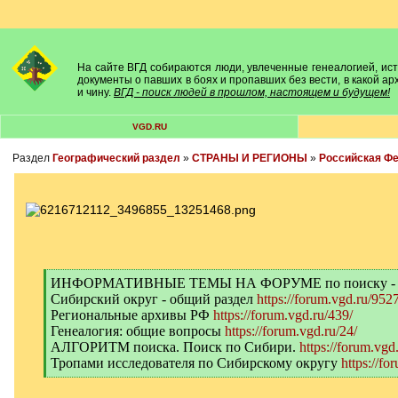
На сайте ВГД собираются люди, увлеченные генеалогией, исто
документы о павших в боях и пропавших без вести, в какой а
и чину.
ВГД - поиск людей в прошлом, настоящем и будущем!
VGD.RU
Раздел
Географический раздел
»
СТРАНЫ И РЕГИОНЫ
»
Российская Ф
[
ИНФОРМАТИВНЫЕ ТЕМЫ НА ФОРУМЕ по поиску -
q
Сибирский округ - общий раздел
https://forum.vgd.ru/9527
]
Региональные архивы РФ
https://forum.vgd.ru/439/
Генеалогия: общие вопросы
https://forum.vgd.ru/24/
АЛГОРИТМ поиска. Поиск по Сибири.
https://forum.vgd
Тропами исследователя по Сибирскому округу
https://fo
[
/
q