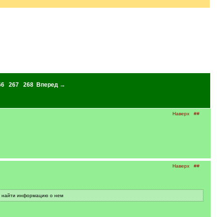
66
267
268
Вперед →
Наверх
##
Наверх
##
но найти информацию о нем