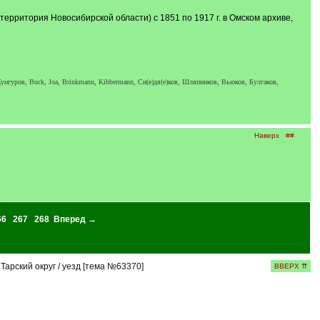
ерритория Новосибирской области) с 1851 по 1917 г. в Омском архиве,
унгуров, Buck, Joa, Brinkmann, Kibbermann, Си(е)дя(е)ков, Шляпников, Вьюков, Булгаков,
Наверх
##
66
267
268
Вперед →
Тарский округ / уезд [тема №63370]
ВВЕРХ ⇈