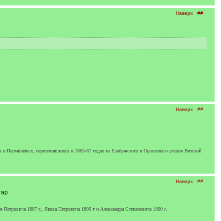
Наверх
##
Наверх
##
 и Перминевых, переселившихся в 1865-67 годах из Елабужского и Орловского уездов Вятской
Наверх
##
тар
 Петровича 1887 г., Якова Петровича 1890 г и Александра Степановича 1900 г.