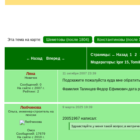
]
Эта тема на карте:
Шеметовы (после 1804)
,
Константиновы (после 
Страницы:
← Назад
1
2
← Назад
Вперед →
Модераторы:
Igor 15
,
Tomil
Ляна
11 октября 2007 23:39
Новичок
Подскажите пожалуйста куда мне обратить
Сообщений: 0
На сайте с 2007 г.
Фамилия Тагинцев Федор Ефимович дата р
Рейтинг: 2
Любчинова
9 марта 2025 19:39
Ольга, инженер-строитель на
пенсии
20051967 написал:
[
Здравствуйте,у меня такой вопрос,в метрич
q
[
Омск
]
/
Сообщений: 17679
q
На сайте с 2010 г.
]