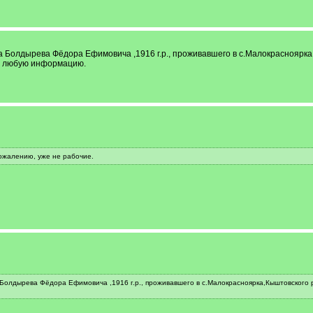
да Болдырева Фёдора Ефимовича ,1916 г.р., проживавшего в с.Малокрасноярк
за любую информацию.
ожалению, уже не рабочие.
 Болдырева Фёдора Ефимовича ,1916 г.р., проживавшего в с.Малокрасноярка,Кыштовского р