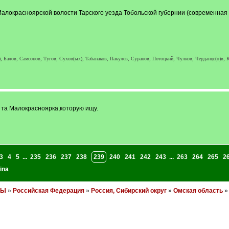
локрасноярской волости Тарского уезда Тобольской губернии (современная т
, Балов, Самсонов, Тугов, Сухов(ых), Табанаков, Пакулев, Суранов, Потоцкий, Чулков, Черданце(о)в, К
 та Малокрасноярка,которую ищу.
3
4
5
...
235
236
237
238
239
240
241
242
243
...
263
264
265
2
ina
НЫ
»
Российская Федерация
»
Россия, Сибирский округ
»
Омская область
» 