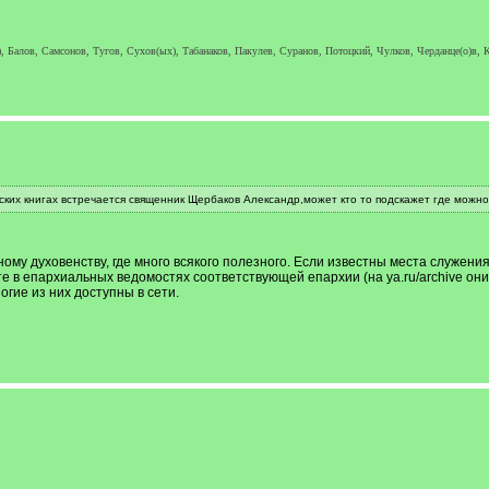
, Балов, Самсонов, Тугов, Сухов(ых), Табанаков, Пакулев, Суранов, Потоцкий, Чулков, Черданце(о)в, К
еских книгах встречается священник Щербаков Александр,может кто то подскажет где мож
ному духовенству, где много всякого полезного. Если известны места служен
в епархиальных ведомостях соответствующей епархии (на ya.ru/archive они 
гие из них доступны в сети.