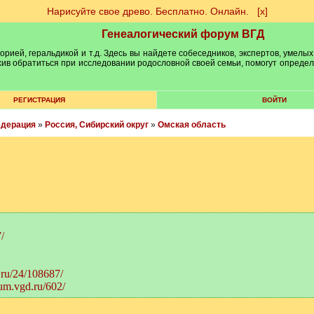
Нарисуйте свое древо. Бесплатно. Онлайн.
[х]
Генеалогический форум ВГД
рией, геральдикой и т.д. Здесь вы найдете собеседников, экспертов, умелых
рхив обратиться при исследовании родословной своей семьи, помогут опреде
РЕГИСТРАЦИЯ
ВОЙТИ
едерация
»
Россия, Сибирский округ
»
Омская область
/
.ru/24/108687/
rum.vgd.ru/602/