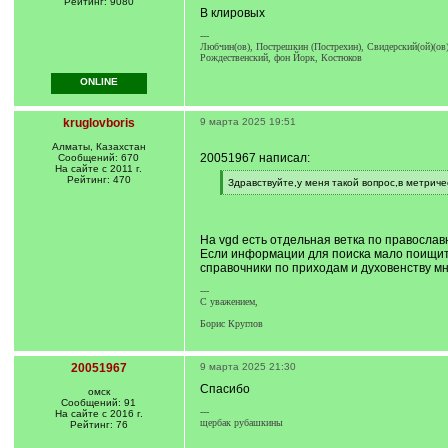
Рейтинг: 9080
В клировых
---
Любчин(ов), Пострешкин (Пострехин), Свидерский(ой)(ов)
Рождественский, фон Йорк, Костюков
ONLINE
kruglovboris
9 марта 2025 19:51
Алматы, Казахстан
20051967 написал:
Сообщений: 670
На сайте с 2011 г.
Рейтинг: 470
[
Здравствуйте,у меня такой вопрос,в метрич
q
[
]
/
q
]
На vgd есть отдельная ветка по православ
Если информации для поиска мало поищите 
справочники по приходам и духовенству мно
---
С уважением,
Борис Круглов
20051967
9 марта 2025 21:30
Спасибо
омск
Сообщений: 91
---
На сайте с 2016 г.
щербак рубашкины
Рейтинг: 76