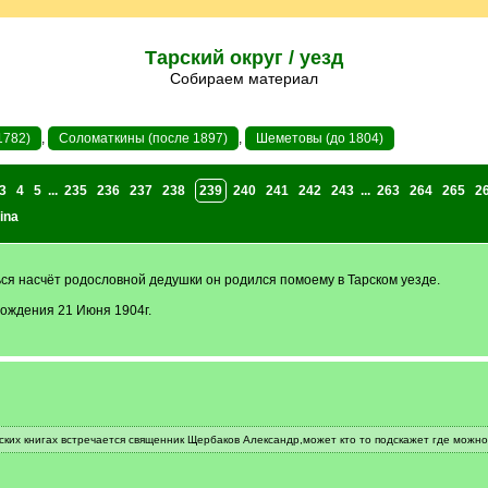
Тарский округ / уезд
Собираем материал
1782)
,
Соломаткины (после 1897)
,
Шеметовы (до 1804)
3
4
5
...
235
236
237
238
239
240
241
242
243
...
263
264
265
2
ina
ся насчёт родословной дедушки он родился помоему в Тарском уезде.
ождения 21 Июня 1904г.
еских книгах встречается священник Щербаков Александр,может кто то подскажет где мож