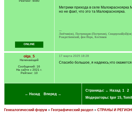
q
Рейтинг: 9080
]
Метрики прихода в селе Малокрасноярка Ма
но не факт, что это та Малокрасноярка.
---
Любчин(ов), Пострешкин (Пострехин), Свидерский(ой)(ов)
Рождественский, фон Йорк, Костюков
ONLINE
olga_5
17 марта 2025 18:28
Начинающий
Спасибо большое, я надеюсь,что окажется
Сообщений: 16
На сайте с 2021 г.
Рейтинг: 10
Страницы:
← Назад
1
2
← Назад
Вперед →
Модераторы:
Igor 15
,
Tomil
Генеалогический форум
»
Географический раздел
»
СТРАНЫ И РЕГИО