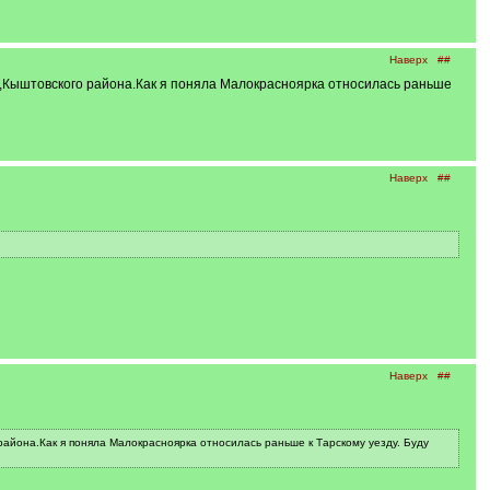
Наверх
##
а,Кыштовского района.Как я поняла Малокрасноярка относилась раньше
Наверх
##
Наверх
##
айона.Как я поняла Малокрасноярка относилась раньше к Тарскому уезду. Буду