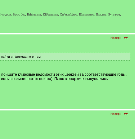
унгуров, Buck, Joa, Brinkmann, Kibbermann, Си(е)дя(е)ков, Шляпников, Вьюков, Булгаков,
Наверх
##
но найти информацию о нем
ия поищите клировые ведомости этих церквей за соответствующие годы.
есть с возможностью поиска). Плюс в епархиях выпускались
Наверх
##