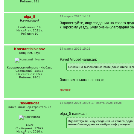
Рейтинг: 891
olga_5
17 марта 2025 14:41
Начинающий
Здравствуйте, ищу сведения на своего де
к Тарскому уезду. Буду очень благодарна 
Сообщений: 16
На сайте с 2021 г.
Рейтинг: 10
Konstantin Ivanov
17 марта 2025 15:02
канд. ист. наук
Pavel Vrubel написал:
[
Ссылки на выложенные вами даже книги, к с
Кемеровская область - Кузбасс
q
[
Сообщений: 14433
]
/
На сайте с 2005 г.
q
Рейтинг: 9261
Заменил ссылки на новые.
]
---
Дневник
Любчинова
17 марта 2025 15:26
17 марта 2025 15:26
Ольга, инженер-строитель на
пенсии
olga_5 написал:
[
Здравствуйте, ищу сведения на своего деда
q
очень благодарна за любую информацию.
Омск
]
[
Сообщений: 17679
/
На сайте с 2010 г.