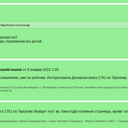
к Щербаков Александр
тречается?
ии, погребении его детей.
tantin Ivanov
от 8 января 2015 1:20
сожалению, уже не рабочие. Интересовала Дозорная книга 1701 по Тарскому.
евских из Едльни Козеницкого у. Мазовецкого воеводства Польши, потомков моих прадедов Королёвых
в моих пр
ига 1701 по Тарскому. Выйдет пост вк, там в пдф основные страницы, кроме та
влекановского района Башкортостана, а также потомков Чередовых - Федора Петровича 1885 г., Григория