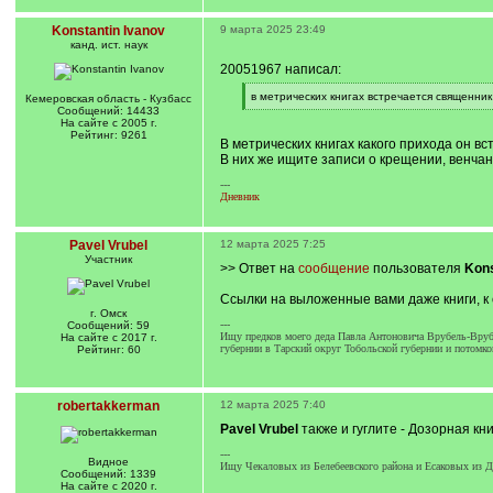
Konstantin Ivanov
9 марта 2025 23:49
канд. ист. наук
20051967 написал:
[
в метрических книгах встречается священни
Кемеровская область - Кузбасс
q
[
Сообщений: 14433
]
/
На сайте с 2005 г.
q
Рейтинг: 9261
В метрических книгах какого прихода он вс
]
В них же ищите записи о крещении, венчан
---
Дневник
Pavel Vrubel
12 марта 2025 7:25
Участник
>> Ответ на
сообщение
пользователя
Kons
Ссылки на выложенные вами даже книги, к 
г. Омск
---
Сообщений: 59
Ищу предков моего деда Павла Антоновича Врубель-Врубл
На сайте с 2017 г.
губернии в Тарский округ Тобольской губернии и потомко
Рейтинг: 60
robertakkerman
12 марта 2025 7:40
Pavel Vrubel
также и гуглите - Дозорная кн
---
Видное
Ищу Чекаловых из Белебеевского района и Есаковых из Да
Сообщений: 1339
На сайте с 2020 г.