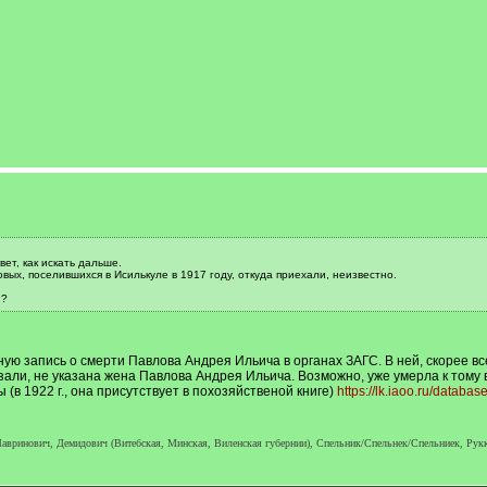
вет, как искать дальше.
ых, поселившихся в Исилькуле в 1917 году, откуда приехали, неизвестно.
и?
ую запись о смерти Павлова Андрея Ильича в органах ЗАГС. В ней, скорее все
зали, не указана жена Павлова Андрея Ильича. Возможно, уже умерла к тому
(в 1922 г., она присутствует в похозяйственой книге)
https://lk.iaoo.ru/databa
авринович, Демидович (Витебская, Минская, Виленская губернии), Спельник/Спельнек/Спельниек, Рукке