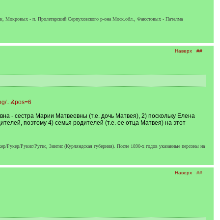
ск, Мокровых - п. Пролетарский Серпуховского р-она Моск.обл., Фаюстовых - Пачелма
Наверх
##
log/...&pos=6
а - сестра Марии Матвеевны (т.е. дочь Матвея), 2) поскольку Елена
телей, поэтому 4) семья родителей (т.е. ее отца Матвея) на этот
р/Рукер/Рукис/Ругис, Зингис (Курляндская губерния). После 1890-х годов указанные персоны на
Наверх
##