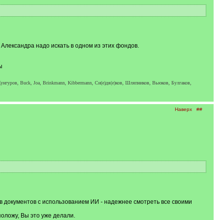
 Александра надо искать в одном из этих фондов.
ы
унгуров, Buck, Joa, Brinkmann, Kibbermann, Си(е)дя(е)ков, Шляпников, Вьюков, Булгаков,
Наверх
##
в документов с использованием ИИ - надежнее смотреть все своими
оложу, Вы это уже делали.