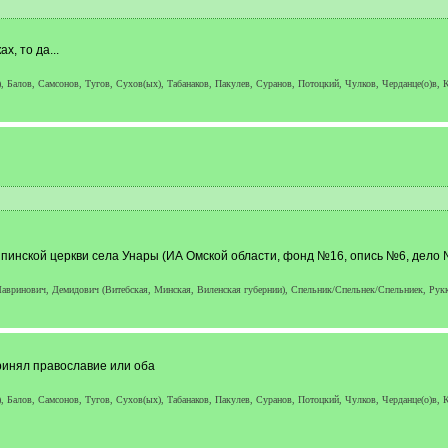
, то да...
, Балов, Самсонов, Тугов, Сухов(ых), Табанаков, Пакулев, Суранов, Потоцкий, Чулков, Черданце(о)в, К
пинской церкви села Унары (ИА Омской области, фонд №16, опись №6, дело №
авринович, Демидович (Витебская, Минская, Виленская губернии), Спельник/Спельнек/Спельниек, Рукке
ринял православие или оба
, Балов, Самсонов, Тугов, Сухов(ых), Табанаков, Пакулев, Суранов, Потоцкий, Чулков, Черданце(о)в, К