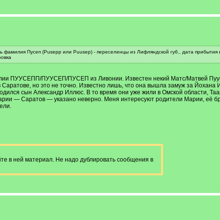
ь фамилия Пусеп (Pusepp или Puusep) - переселенцы из Лифляндской губ., дата прибытия в
ровка
илии ПУУСЕПП/ПУУСЕП/ПУСЕП из Ливонии. Известен некий Матс/Матвей Пуусе
 Саратове, но это не точно. Известно лишь, что она вышла замуж за Йохана И
 родился сын Александр Иллюс. В то время они уже жили в Омской области, Т
рии — Саратов — указано неверно. Меня интересуют родители Марии, её брат
ели.
те в ней материал. Не надо дублировать сообщения в