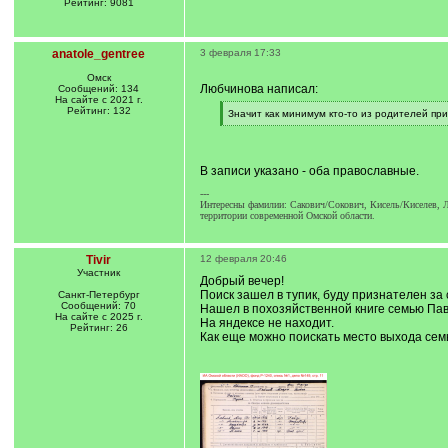
Рейтинг: 9081
anatole_gentree
3 февраля 17:33
Омск
Любчинова написал:
Сообщений: 134
На сайте с 2021 г.
Рейтинг: 132
[
Значит как минимум кто-то из родителей пр
q
[
]
/
q
]
В записи указано - оба православные.
---
Интересны фамилии: Сакович/Сокович, Кисель/Киселев, Л
территории современной Омской области.
Tivir
12 февраля 20:46
Участник
Добрый вечер!
Поиск зашел в тупик, буду признателен за с
Санкт-Петербург
Сообщений: 70
Нашел в похозяйственной книге семью Павл
На сайте с 2025 г.
На яндексе не находит.
Рейтинг: 26
Как еще можно поискать место выхода сем