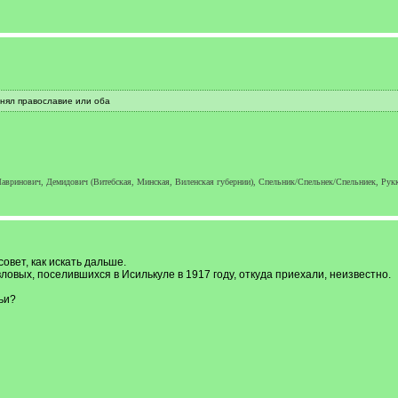
инял православие или оба
авринович, Демидович (Витебская, Минская, Виленская губернии), Спельник/Спельнек/Спельниек, Рукке
овет, как искать дальше.
овых, поселившихся в Исилькуле в 1917 году, откуда приехали, неизвестно.
ьи?