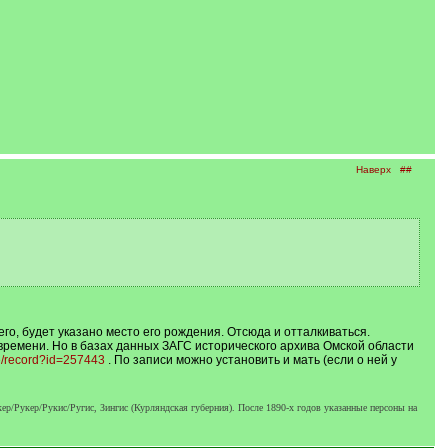
Наверх
##
го, будет указано место его рождения. Отсюда и отталкиваться.
 времени. Но в базах данных ЗАГС исторического архива Омской области
se/record?id=257443
. По записи можно установить и мать (если о ней у
р/Рукер/Рукис/Ругис, Зингис (Курляндская губерния). После 1890-х годов указанные персоны на