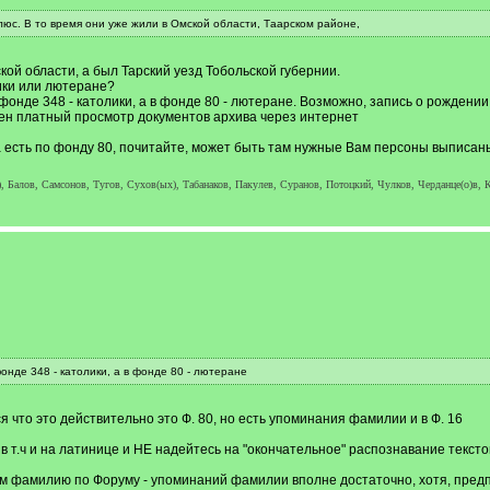
люс. В то время они уже жили в Омской области, Таарском районе,
кой области, а был Тарский уезд Тобольской губернии.
ики или лютеране?
фонде 348 - католики, а в фонде 80 - лютеране. Возможно, запись о рождении
пен платный просмотр документов архива через интернет
 есть по фонду 80, почитайте, может быть там нужные Вам персоны выписан
, Балов, Самсонов, Тугов, Сухов(ых), Табанаков, Пакулев, Суранов, Потоцкий, Чулков, Черданце(о)в, К
онде 348 - католики, а в фонде 80 - лютеране
 что это действительно это Ф. 80, но есть упоминания фамилии и в Ф. 16
т.ч и на латинице и НЕ надейтесь на "окончательное" распознавание тексто
 фамилию по Форуму - упоминаний фамилии вполне достаточно, хотя, предп