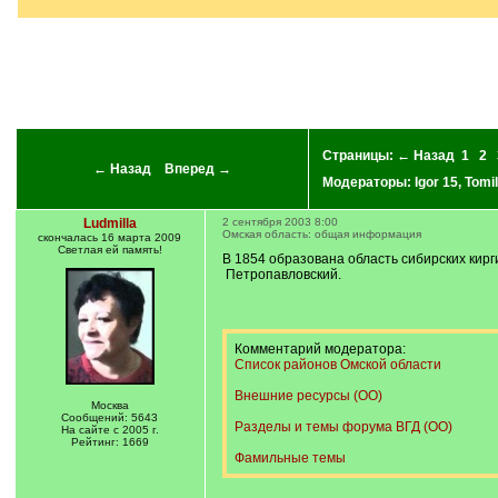
]
Страницы:
← Назад
1
2
← Назад
Вперед →
Модераторы:
Igor 15
,
Tomil
Ludmilla
2 сентября 2003 8:00
Омская область: общая информация
скончалась 16 марта 2009
Светлая ей память!
В 1854 образована область сибирских кирг
Петропавловский.
Комментарий модератора:
Список районов Омской области
Внешние ресурсы (ОО)
Москва
Сообщений: 5643
Разделы и темы форума ВГД (ОО)
На сайте с 2005 г.
Рейтинг: 1669
Фамильные темы