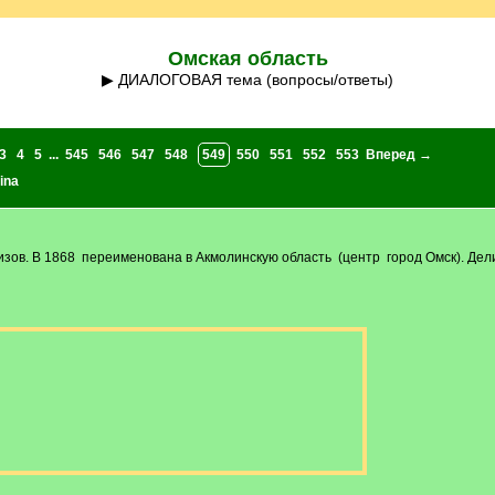
Омская область
▶ ДИАЛОГОВАЯ тема (вопросы/ответы)
3
4
5
...
545
546
547
548
549
550
551
552
553
Вперед →
ina
изов. В 1868 переименована в Акмолинскую область (центр город Омск). Дели