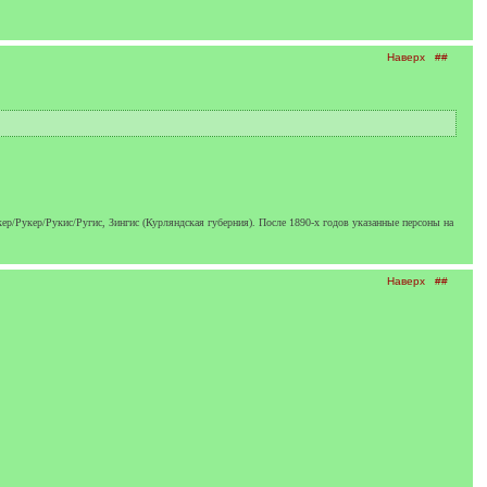
Наверх
##
р/Рукер/Рукис/Ругис, Зингис (Курляндская губерния). После 1890-х годов указанные персоны на
Наверх
##