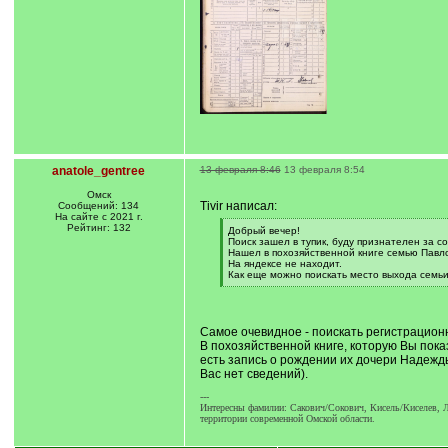
anatole_gentree
13 февраля 8:46
13 февраля 8:54
Омск
Tivir написал:
Сообщений: 134
На сайте с 2021 г.
Рейтинг: 132
[
Добрый вечер!
q
Поиск зашел в тупик, буду признателен за со
]
Нашел в похозяйственной книге семью Павлов
На яндексе не находит.
Как еще можно поискать место выхода семь
[
/
q
]
Самое очевидное - поискать регистрационн
В похозяйственной книге, которую Вы пока
есть запись о рождении их дочери Надежды 
Вас нет сведений).
---
Интересны фамилии: Сакович/Сокович, Кисель/Киселев, Л
территории современной Омской области.