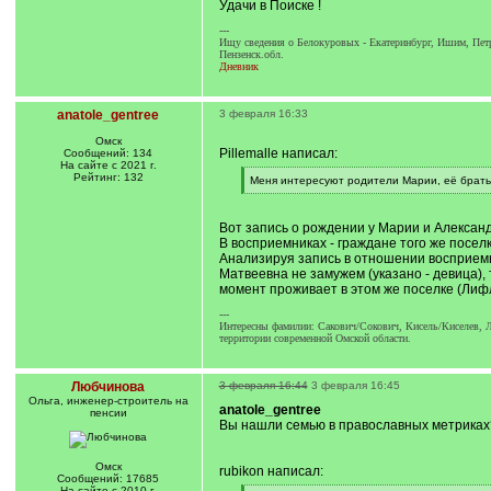
Удачи в Поиске !
---
Ищу сведения о Белокуровых - Екатеринбург, Ишим, Петр
Пензенск.обл.
Дневник
anatole_gentree
3 февраля 16:33
Омск
Pillemalle написал:
Сообщений: 134
На сайте с 2021 г.
Рейтинг: 132
[
Меня интересуют родители Марии, её братья 
q
[
]
/
q
Вот запись о рождении у Марии и Александ
]
В восприемниках - граждане того же посе
Анализируя запись в отношении восприемни
Матвеевна не замужем (указано - девица), 
момент проживает в этом же поселке (Лиф
---
Интересны фамилии: Сакович/Сокович, Кисель/Киселев, Л
территории современной Омской области.
Любчинова
3 февраля 16:44
3 февраля 16:45
Ольга, инженер-строитель на
anatole_gentree
пенсии
Вы нашли семью в православных метриках
Омск
rubikon написал:
Сообщений: 17685
На сайте с 2010 г.