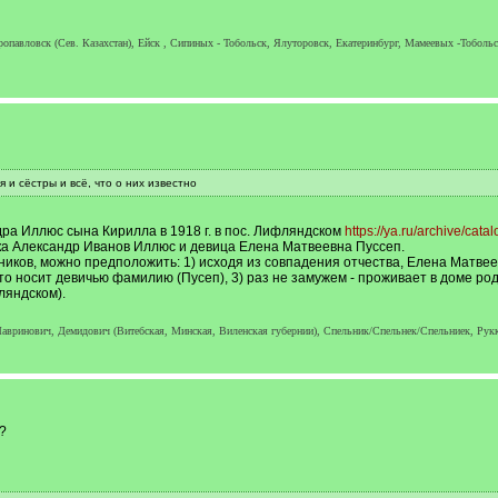
опавловск (Сев. Казахстан), Ейск , Сипиных - Тобольск, Ялуторовск, Екатеринбург, Мамеевых -Тоболь
и сёстры и всё, что о них известно
ра Иллюс сына Кирилла в 1918 г. в пос. Лифляндском
https://ya.ru/archive/cata
лка Александр Иванов Иллюс и девица Елена Матвеевна Пуссеп.
ков, можно предположить: 1) исходя из совпадения отчества, Елена Матвеевн
то носит девичью фамилию (Пусеп), 3) раз не замужем - проживает в доме роди
ляндском).
авринович, Демидович (Витебская, Минская, Виленская губернии), Спельник/Спельнек/Спельниек, Рукке
?