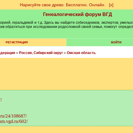
Нарисуйте свое древо. Бесплатно. Онлайн.
[х]
Генеалогический форум ВГД
рией, геральдикой и т.д. Здесь вы найдете собеседников, экспертов, умелых
рхив обратиться при исследовании родословной своей семьи, помогут опреде
РЕГИСТРАЦИЯ
ВОЙТИ
едерация
»
Россия, Сибирский округ
»
Омская область
/
.ru/24/108687/
rum.vgd.ru/602/