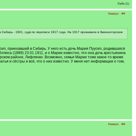
Лайк (1)
Наверх
##
 Сибирь - 1901, судя по переписи 1917 года. На 1917 проживали в Змеиногорском
п, приехавший в Сибирь. У него есть дочь Мария Пуусеп, родившаяся
ллюса (1889) 23.01.1911, и о Марии известно, что она дочь крестьянина
аарском районе, Лифлянко. Возможно, семья Марии тоже какое-то время
ья и сёстры и всё, что о них известно. У меня нет информации о том,
Наверх
##