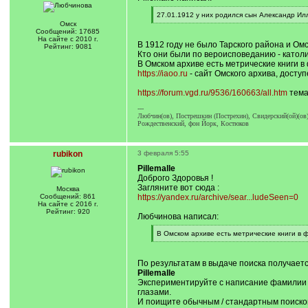
[
27.01.1912 у них родился сын Александр Ил
q
[
Омск
]
/
Сообщений: 17685
q
На сайте с 2010 г.
В 1912 году не было Тарского района и Омс
]
Рейтинг: 9081
Кто они были по вероисповеданию - катол
В Омском архиве есть метрические книги в 
https://iaoo.ru
- сайт Омского архива, досту
https://forum.vgd.ru/9536/160663/all.htm
тема
---
Любчин(ов), Пострешкин (Пострехин), Свидерский(ой)(ов)
Рождественский, фон Йорк, Костюков
rubikon
3 февраля 5:55
Pillemalle
Доброго Здоровья !
Загляните вот сюда :
Москва
Сообщений: 861
https://yandex.ru/archive/sear...ludeSeen=0
На сайте с 2016 г.
Рейтинг: 920
Любчинова написал:
[
В Омском архиве есть метрические книги в ф
q
[
]
/
q
По результатам в выдаче поиска получается
]
Pillemalle
Экспериментируйте с написание фамилии в 
глазами.
И поищите обычным / стандартным поиском