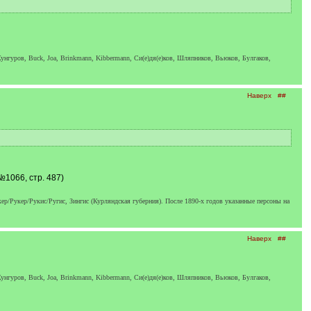
унгуров, Buck, Joa, Brinkmann, Kibbermann, Си(е)дя(е)ков, Шляпников, Вьюков, Булгаков,
Наверх
##
1066, стр. 487)
р/Рукер/Рукис/Ругис, Зингис (Курляндская губерния). После 1890-х годов указанные персоны на
Наверх
##
унгуров, Buck, Joa, Brinkmann, Kibbermann, Си(е)дя(е)ков, Шляпников, Вьюков, Булгаков,