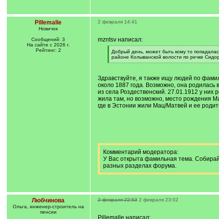
Pillemalle
2 февраля 14:41
Новичок
mzntsv написал:
Сообщений: 3
На сайте с 2026 г.
Рейтинг: 2
[
Добрый день, может быть кому то попадалас
q
районе Колыванской волости по речке Сидо
]
[
/
q
Здравствуйте, я также ищу людей по фам
]
около 1887 года. Возможно, она родилась в
из села Роздественский. 27.01.1912 у них
жила там, но возможно, место рождения Ма
где в Эстонии жили Мац/Матвей и ее родит
Комментарий модератора:
У Вас открыта фамильная тема. Собирай
разных разделах форума.
Любчинова
2 февраля 22:53
2 февраля 23:02
Ольга, инженер-строитель на
пенсии
Pillemalle написал: