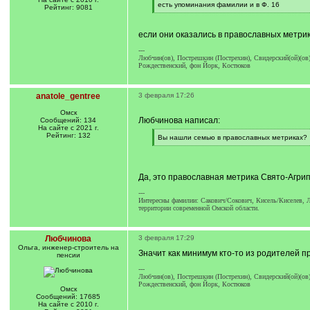
[
есть упоминания фамилии и в Ф. 16
Рейтинг: 9081
q
[
]
/
q
если они оказались в православных метриках
]
---
Любчин(ов), Пострешкин (Пострехин), Свидерский(ой)(ов)
Рождественский, фон Йорк, Костюков
anatole_gentree
3 февраля 17:26
Омск
Любчинова написал:
Сообщений: 134
На сайте с 2021 г.
Рейтинг: 132
[
Вы нашли семью в православных метриках?
q
[
]
/
q
]
Да, это православная метрика Свято-Агрип
---
Интересны фамилии: Сакович/Сокович, Кисель/Киселев, Л
территории современной Омской области.
Любчинова
3 февраля 17:29
Ольга, инженер-строитель на
Значит как минимум кто-то из родителей п
пенсии
---
Любчин(ов), Пострешкин (Пострехин), Свидерский(ой)(ов)
Рождественский, фон Йорк, Костюков
Омск
Сообщений: 17685
На сайте с 2010 г.