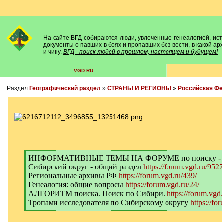
На сайте ВГД собираются люди, увлеченные генеалогией, исто
документы о павших в боях и пропавших без вести, в какой а
и чину.
ВГД - поиск людей в прошлом, настоящем и будущем!
VGD.RU
Раздел
Географический раздел
»
СТРАНЫ И РЕГИОНЫ
»
Российская Ф
[
ИНФОРМАТИВНЫЕ ТЕМЫ НА ФОРУМЕ по поиску -
q
Сибирский округ - общий раздел
https://forum.vgd.ru/9527
]
Региональные архивы РФ
https://forum.vgd.ru/439/
Генеалогия: общие вопросы
https://forum.vgd.ru/24/
АЛГОРИТМ поиска. Поиск по Сибири.
https://forum.vgd
Тропами исследователя по Сибирскому округу
https://fo
[
/
q