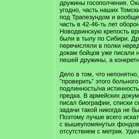
дружины госополчения. Ока
угодно, часть наших Томск
под Трапезундом и вообще 
часть в 42-46-ть лет оборо
Новодвинскую крепость вр
были в тылу по Сибири. Д
перечисляли в полки нередк
докам бойцов уже писали 
пешей дружины, а конкретн
Дело в том, что непонятно,
"проверить" этого больного
подлинность/на истинность
предка. В армейских докум
писал биографии, списки с
задачи такой никогда не бы
Поэтому лучше всего иска
с вышеупомянутых фондов 
отсутствием с метрик. Удач