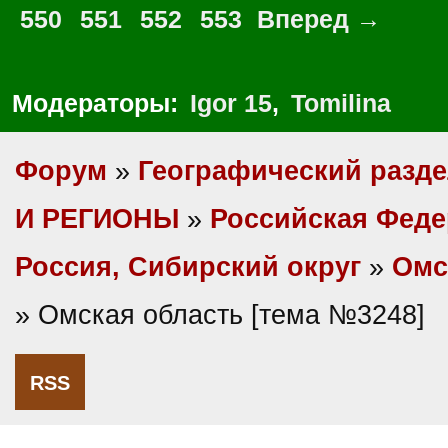
550
551
552
553
Вперед →
Модераторы:
Igor 15
,
Tomilina
Форум
»
Географический разд
И РЕГИОНЫ
»
Российская Фед
Россия, Сибирский округ
»
Омс
» Омская область [тема №3248]
RSS