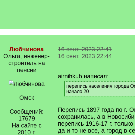
Любчинова
16 сент. 2023 22:41
Ольга, инженер-
16 сент. 2023 22:44
строитель на
пенсии
airnihkub написал:
[
перепись населения города Ом
q
начало 20
]
Омск
[
/
q
Перепись 1897 года по г. О
Сообщений:
]
сохранилась, а в Новосиби
17679
перепись 1916-17 г. только
На сайте с
да и то не все, а город в с
2010 г.