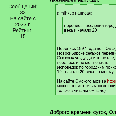
Любчинова написал:
Сообщений:
[
33
q
airnihkub написал:
]
На сайте с
[
2023 г.
q
перепись населения город
Рейтинг:
]
века и начало 20
[
15
/
q
Перепись 1897 года по г. Омск
]
Новосибирске сельхоз перепись
Омскому уезду, да и то не все,
перепись и не мог попасть
Исповедок по городским прих
19 - начало 20 века по-моему 
На сайте Омского архива
https
можно посмотреть многие опис
только в читальном зале)
[
/
q
]
Доброго времени суток, Ол