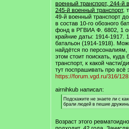
военный транспорт, 244-й 
245-й военный транспорт
, 
49-й военный транспорт д
в состав 10-го обозного ба
фонд в РГВИА Ф. 6802, 1 оп
крайние даты: 1914-1917. 
батальон (1914-1918). Може
найдётся по персоналиям, 
этом стоит поискать, куда
транспорт, к какой части/д
тут поспрашивать про всё 
https://forum.vgd.ru/316/12
airnihkub написал:
[
Подскажите не знаете ли с как
q
брали людей в пешие дружин
]
[
/
q
Возраст этого ревматоидно
]
подходит, 42 года. Зачисл