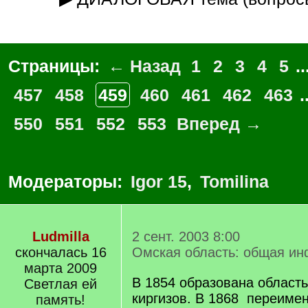
Страницы:
← Назад
1
2
3
4
5
..
457
458
459
460
461
462
463
.
550
551
552
553
Вперед →
Модераторы:
Igor 15
,
Tomilina
Ludmilla
2 сент. 2003 8:00
скончалась 16
Омская область: общая и
марта 2009
В 1854 образована область
Светлая ей
киргизов. В 1868 переиме
память!