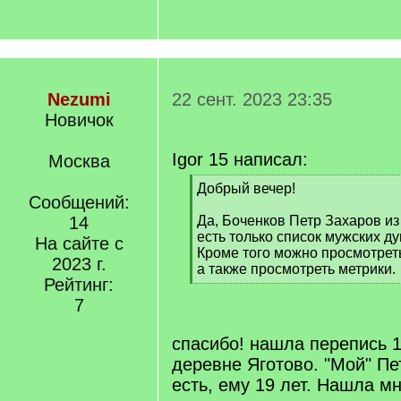
Nezumi
22 сент. 2023 23:35
Новичок
Igor 15 написал:
Москва
[
Добрый вечер!
Сообщений:
q
]
14
Да, Боченков Петр Захаров и
есть только список мужских ду
На сайте с
Кроме того можно просмотреть
2023 г.
а также просмотреть метрики.
Рейтинг:
[
/
7
q
]
спасибо! нашла перепись 1
деревне Яготово. "Мой" Пе
есть, ему 19 лет. Нашла м