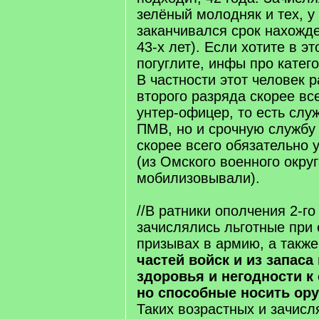
зелёный молодняк и тех, у 
заканчивался срок нахожде
43-х лет). Если хотите в э
погуглите, инфы про катего
В частности этот человек 
второго разряда скорее все
унтер-офицер, то есть служ
ПМВ, но и срочную службу в
скорее всего обязательно 
(из Омского военного окру
мобилизовывали).
//В ратники ополчения 2-го
зачислялись льготные при
призывах в армию, а такж
частей войск и из запаса
здоровья и негодности к
но способные носить ору
Таких возрастных и зачисл