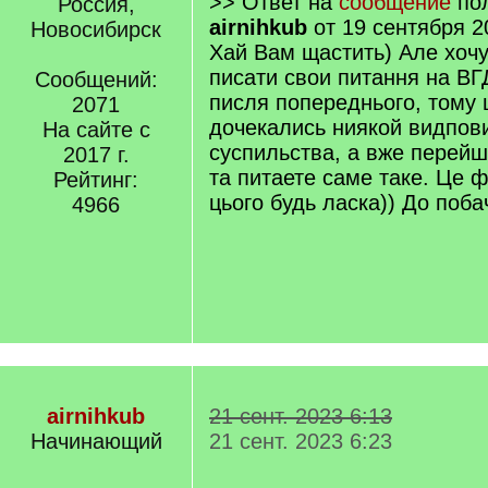
>> Ответ на
сообщение
пол
Россия,
airnihkub
от 19 сентября 2
Новосибирск
Хай Вам щастить) Але хоч
писати свои питання на ВГ
Сообщений:
писля попереднього, тому
2071
дочекались ниякой видпов
На сайте с
суспильства, а вже перей
2017 г.
та питаете саме таке. Це ф
Рейтинг:
цього будь ласка)) До поба
4966
airnihkub
21 сент. 2023 6:13
Начинающий
21 сент. 2023 6:23