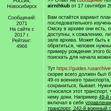
>> Ответ на
сообщение
пол
Россия,
airnihkub
от 17 сентября 2
Новосибирск
Вам остаётся вариант пла
Сообщений:
последовательного изучен
2071
Омску в архиве они есть, 
На сайте с
доступны, к сожалению, л
2017 г.
зале архива. Может быть к
Рейтинг:
обратиться, человек нужный
4966
примеру рождение этого б
поискать для начала можно
Тут
https://guides.rusarchiv
скорее всего должен был 
49-го военного транспорта,
сохраниться, бывает. Нужно
относился этот транспорт, 
нему доки. Например
49-й
включал в себя
управление
транспорт, 242-й военный т