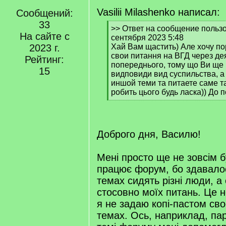
Vasilii Milashenko написал:
Сообщений:
33
[
>> Ответ на сообщение пользов
На сайте с
q
сентября 2023 5:48
]
2023 г.
Хай Вам щастить) Але хочу п
свои питання на ВГД через де
Рейтинг:
попереднього, тому що Ви ще 
15
видповиди вид суспильства, 
иншой теми та питаете саме та
робить цього будь ласка)) До 
[
/
q
]
Доброго дня, Василю!
Мені просто ще не зовсім б
працює форум, бо здавалос
темах сидять різні люди, а 
стосовно моїх питань. Це н
я не задаю копі-пастом сво
темах. Ось, наприклад, па