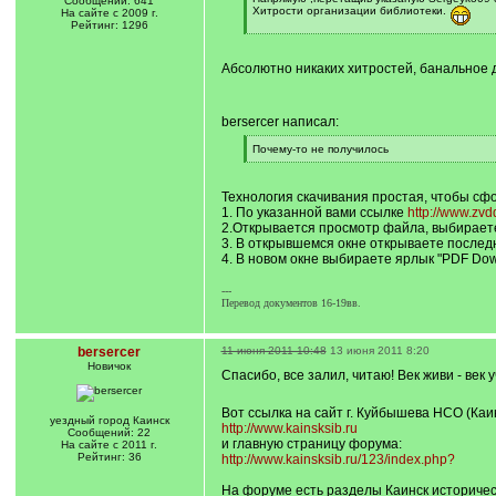
Сообщений: 641
q
Хитрости организации библиотеки.
На сайте с 2009 г.
]
Рейтинг: 1296
[
/
q
Абсолютно никаких хитростей, банальное 
]
bersercer написал:
[
Почему-то не получилось
q
[
]
/
q
Технология скачивания простая, чтобы сф
]
1. По указанной вами ссылке
http://www.zv
2.Открывается просмотр файла, выбираете
3. В открывшемся окне открываете последн
4. В новом окне выбираете ярлык "PDF Dow
---
Перевод документов 16-19вв.
bersercer
11 июня 2011 10:48
13 июня 2011 8:20
Новичок
Спасибо, все залил, читаю! Век живи - век 
Вот ссылка на сайт г. Куйбышева НСО (Каин
уездный город Каинск
http://www.kainsksib.ru
Сообщений: 22
и главную страницу форума:
На сайте с 2011 г.
Рейтинг: 36
http://www.kainsksib.ru/123/index.php?
На форуме есть разделы Каинск историчес