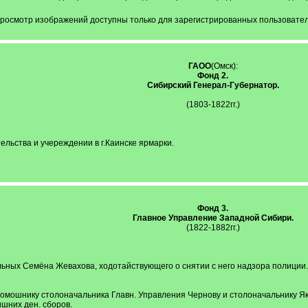
просмотр изображений доступны только для зарегистрированных пользовате
ГАОО
(Омск):
Фонд 2.
Сибирский Генерал-Губернатор.
(1803-1822гг.)
ельства и учереждении в г.Каинске ярмарки.
Фонд 3.
Главное Управление Западной Сибири.
(1822-1882гг.)
ьных Семёна Жевахова, ходотайствующего о снятии с него надзора полиции.
омошнику столоначальника Главн. Управления Чернову и столоначальнику Яков
шних ден. сборов.