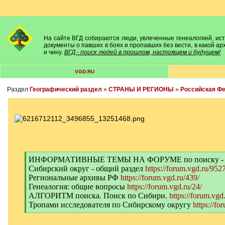
На сайте ВГД собираются люди, увлеченные генеалогией, исто
документы о павших в боях и пропавших без вести, в какой а
и чину.
ВГД - поиск людей в прошлом, настоящем и будущем!
VGD.RU
Раздел
Географический раздел
»
СТРАНЫ И РЕГИОНЫ
»
Российская Ф
[
ИНФОРМАТИВНЫЕ ТЕМЫ НА ФОРУМЕ по поиску -
q
Сибирский округ - общий раздел
https://forum.vgd.ru/9527
]
Региональные архивы РФ
https://forum.vgd.ru/439/
Генеалогия: общие вопросы
https://forum.vgd.ru/24/
АЛГОРИТМ поиска. Поиск по Сибири.
https://forum.vgd
Тропами исследователя по Сибирскому округу
https://fo
[
/
q