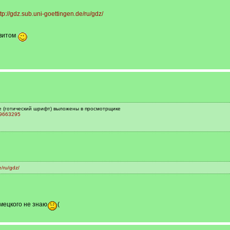
ttp://gdz.sub.uni-goettingen.de/ru/gdz/
авитом
е (готический шрифт) выложены в просмотрщике
49663295
e/ru/gdz/
емецкого не знаю
(