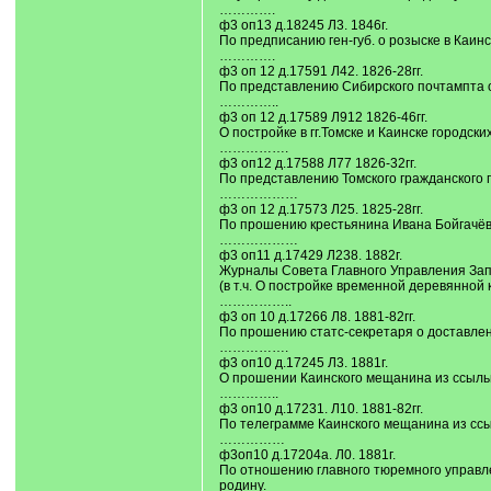
………….
ф3 оп13 д.18245 Л3. 1846г.
По предписанию ген-губ. о розыске в Каин
………….
ф3 оп 12 д.17591 Л42. 1826-28гг.
По представлению Сибирского почтампта о
…………..
ф3 оп 12 д.17589 Л912 1826-46гг.
О постройке в гг.Томске и Каинске городск
…………….
ф3 оп12 д.17588 Л77 1826-32гг.
По представлению Томского гражданского г
………………
ф3 оп 12 д.17573 Л25. 1825-28гг.
По прошению крестьянина Ивана Бойгачёва 
………………
ф3 оп11 д.17429 Л238. 1882г.
Журналы Совета Главного Управления Зап
(в т.ч. О постройке временной деревянной
……………..
ф3 оп 10 д.17266 Л8. 1881-82гг.
По прошению статс-секретаря о доставлен
…………….
ф3 оп10 д.17245 Л3. 1881г.
О прошении Каинского мещанина из ссыльн
…………..
ф3 оп10 д.17231. Л10. 1881-82гг.
По телеграмме Каинского мещанина из ссы
……………
ф3оп10 д.17204а. Л0. 1881г.
По отношению главного тюремного управле
родину.