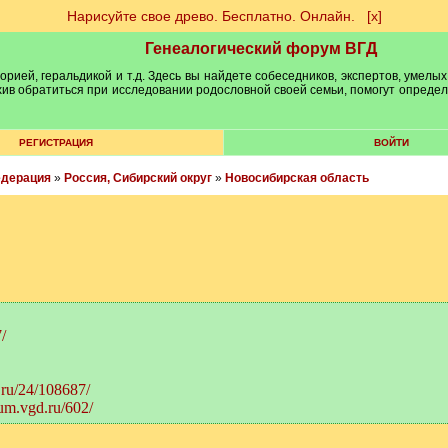
Нарисуйте свое древо. Бесплатно. Онлайн.
[х]
Генеалогический форум ВГД
рией, геральдикой и т.д. Здесь вы найдете собеседников, экспертов, умелых
рхив обратиться при исследовании родословной своей семьи, помогут опреде
РЕГИСТРАЦИЯ
ВОЙТИ
едерация
»
Россия, Сибирский округ
»
Новосибирская область
/
.ru/24/108687/
rum.vgd.ru/602/