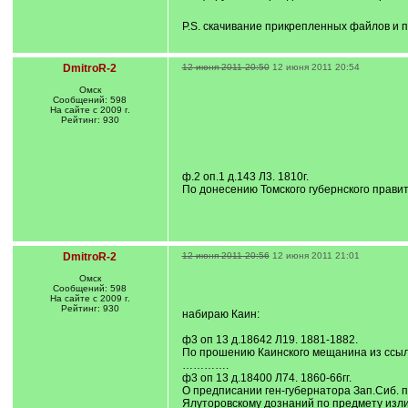
P.S. скачивание прикрепленных файлов и 
DmitroR-2
12 июня 2011 20:50
12 июня 2011 20:54
Омск
Сообщений: 598
На сайте с 2009 г.
Рейтинг: 930
ф.2 оп.1 д.143 Л3. 1810г.
По донесению Томского губернского правит
DmitroR-2
12 июня 2011 20:56
12 июня 2011 21:01
Омск
Сообщений: 598
На сайте с 2009 г.
Рейтинг: 930
набираю Каин:
ф3 оп 13 д.18642 Л19. 1881-1882.
По прошению Каинского мещанина из ссыл
………….
ф3 оп 13 д.18400 Л74. 1860-66гг.
О предписании ген-губернатора Зап.Сиб. п
Ялуторовскому дознаний по предмету изли