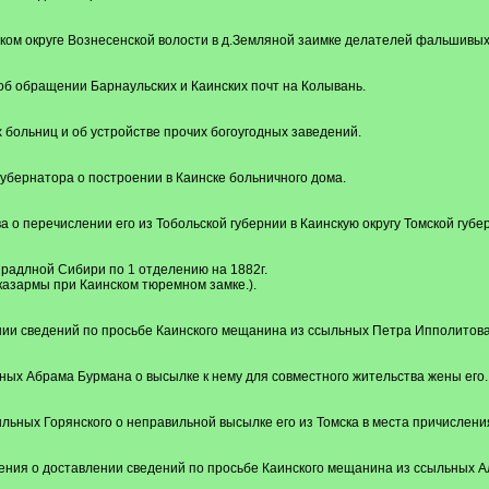
ском округе Вознесенской волости в д.Земляной заимке делателей фальшивых
б обращении Барнаульских и Каинских почт на Колывань.
их больниц и об устройстве прочих богоугодных заведений.
убернатора о построении в Каинске больничного дома.
о перечислении его из Тобольской губернии в Каинскую округу Томской губе
радлной Сибири по 1 отделению на 1882г.
 казармы при Каинском тюремном замке.).
ии сведений по просьбе Каинского мещанина из ссыльных Петра Ипполитова 
ых Абрама Бурмана о высылке к нему для совместного жительства жены его.
льных Горянского о неправильной высылке его из Томска в места причислени
ния о доставлении сведений по просьбе Каинского мещанина из ссыльных А