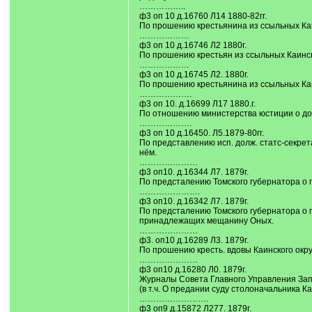
……………..
ф3 оп 10 д.16760 Л14 1880-82гг.
По прошению крестьянина из ссыльных Каи
………………
ф3 оп 10 д.16746 Л2 1880г.
По прошению крестьян из ссыльных Каинск
………………
ф3 оп 10 д.16745 Л2. 1880г.
По прошению крестьянина из ссыльных Каи
……………….
ф3 оп 10. д.16699 Л17 1880.г.
По отношению министерства юстиции о до
……………….
ф3 оп 10 д.16450. Л5.1879-80гг.
По представлению исп. долж. статс-секрет
нём.
…………………
ф3 оп10. д.16344 Л7. 1879г.
По предсталению Томского губернатора о п
………………….
ф3 оп10. д.16342 Л7. 1879г.
По предсталению Томского губернатора о п
принадлежащих мещанину Оных.
…………………
ф3. оп10 д.16289 Л3. 1879г.
По прошению кресть. вдовы Каинского окр
…………………
ф3 оп10 д.16280 Л0. 1879г.
Журналы Совета Главного Управления Зап
(в т.ч. О предании суду столоначальника Ка
…………………….
ф3 оп9 д.15872 Л277. 1879г.