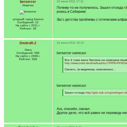
bersercer
10 июня 2011 17:11
Новичок
Почему-то не получилось. Зашел отсюда
h
роюсь в Сибирике
уездный город Каинск
ЗЫ с детства проблемы с готическим алф
Сообщений: 22
На сайте с 2011 г.
Рейтинг: 36
DmitroR-2
10 июня 2011 19:15
Омск
bersercer написал:
Сообщений: 598
На сайте с 2009 г.
Рейтинг: 930
[
Все 4 тома книги Гмелина на немецком язык
q
http://www.zvdd.de/dms/load/toc/?PPN=PPN2
]
Скачать, по-видимому, невозможно...
[
/
q
]
bersercer написал:
[
Зашел отсюда
http://gdz.sub.uni-goettingen.d
q
[
]
/
q
]
Ага, спасибо, скачал.
Другое дело, что всё равно не переведу-н