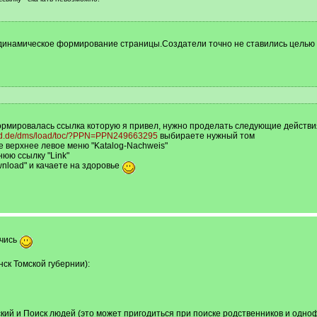
динамическое формирование страницы.Создатели точно не ставились целью 
ормировалась ссылка которую я привел, нужно проделать следующие действи
dd.de/dms/load/toc/?PPN=PPN249663295
выбираете нужный том
 верхнее левое меню "Katalog-Nachweis"
юю ссылку "Link"
nload" и качаете на здоровье
учись
ск Томской губернии):
кий и Поиск людей (это может пригодиться при поиске родственников и од