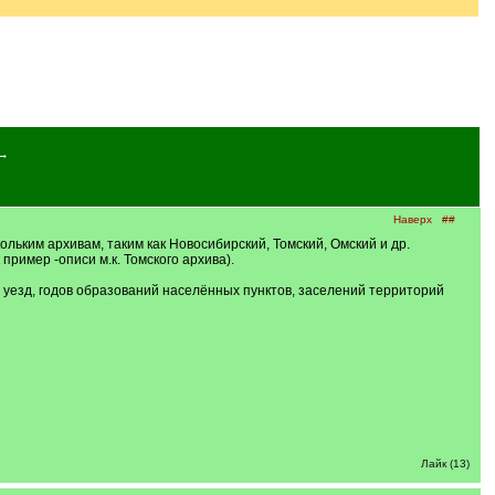
→
Наверх
##
льким архивам, таким как Новосибирский, Томский, Омский и др.
ример -описи м.к. Томского архива).
й уезд, годов образований населённых пунктов, заселений территорий
Лайк (13)