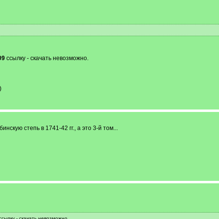
09
ссылку - скачать невозможно.
)
скую степь в 1741-42 гг., а это 3-й том...
сылку - скачать невозможно.