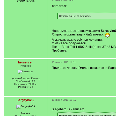
Siegehardus
11 июня 2011 6:47
bersercer
[
Почему-то не получилось
q
[
]
/
q
]
Напрямую ,перетащив указаную
Sergeyko
Хитрости организации библиотеки.
А скачать можно всё при желании.
У меня все получается.
Том1 - Band Teil 1 (507 Seite(n) ca. 37,43 MB
Пробуйте.
bersercer
11 июня 2011 10:10
Новичок
Придется читать. Гмелин исследовал Барабин
уездный город Каинск
Сообщений: 22
На сайте с 2011 г.
Рейтинг: 36
Sergeyko09
11 июня 2011 10:17
Siegehardus написал:
Москва
[
Напрямую ,перетащив указаную Sergeyko09 с