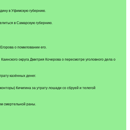
дину в Уфимскую губернию.
елиться в Самарскую губернию.
Егорова о помиловании его.
 Каинского округа Дмитрия Кочерова о пересмотре уголовного дела о
рату казённых денег.
онторы) Кичигина за утрату лошади со сбруей и телегой
ым смертельной раны.