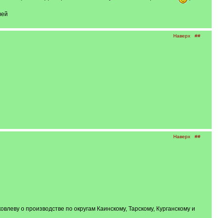
лей
Наверх
##
Наверх
##
леву о производстве по округам Каинскому, Тарскому, Курганскому и