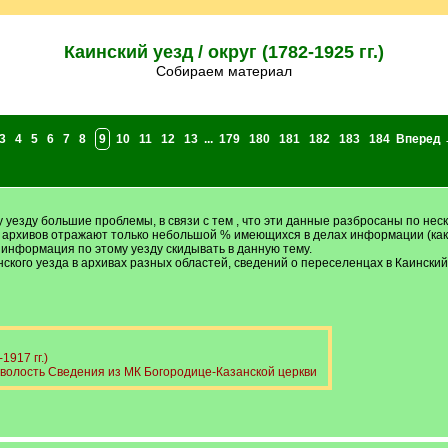
Каинский уезд / округ (1782-1925 гг.)
Собираем материал
3
4
5
6
7
8
9
10
11
12
13
...
179
180
181
182
183
184
Вперед 
уезду большие проблемы, в связи с тем , что эти данные разбросаны по неско
ых архивов отражают только небольшой % имеющихся в делах информации (как п
 информация по этому уезду скидывать в данную тему.
ского уезда в архивах разных областей, сведений о переселенцах в Каински
917 гг.)
 волость Сведения из МК Богородице-Казанской церкви