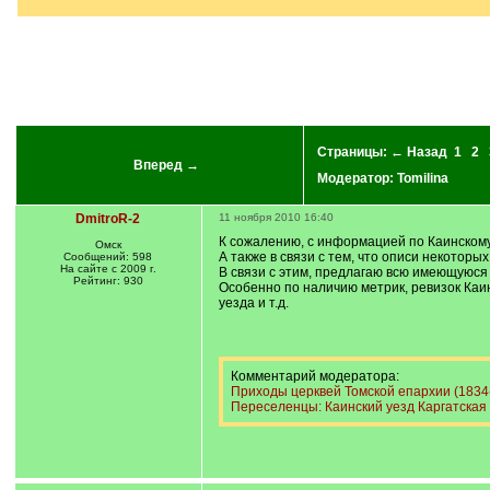
]
Страницы:
← Назад
1
2
Вперед →
Модератор:
Tomilina
DmitroR-2
11 ноября 2010 16:40
К сожалению, с информацией по Каинскому 
Омск
А также в связи с тем, что описи некотор
Сообщений: 598
На сайте с 2009 г.
В связи с этим, предлагаю всю имеющуюся
Рейтинг: 930
Особенно по наличию метрик, ревизок Каин
уезда и т.д.
Комментарий модератора:
Приходы церквей Томской епархии (1834-1
Переселенцы: Каинский уезд Каргатская