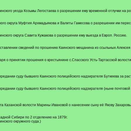
нского уезда Козьмы Легостаева о разрешении ему временной отлучки на ро
ого округа Муфтия Архмадьякова и Валиты Гамесова о разрешении им перес
нского округа Савита Кужакова о разрешении ему выезда в Европ. Россию.
ставлении сведений по прошению Каинского мещанина из ссыльных Алексея 
аря о принятии прошения о крестьянине с.Спасского Усть-Тартасской волости
редании суду бывшего Каинского полицейского надзирателя Буткеева за раст
редании суду бывшего Каинского полицейского надзирателя (ныне почтовой к
уга Казанской волости Марины Ивановой о нанесении сыну её Якову Захаров
адной Сибири по 2 отделению на 1879г.
инского окружного суда.)