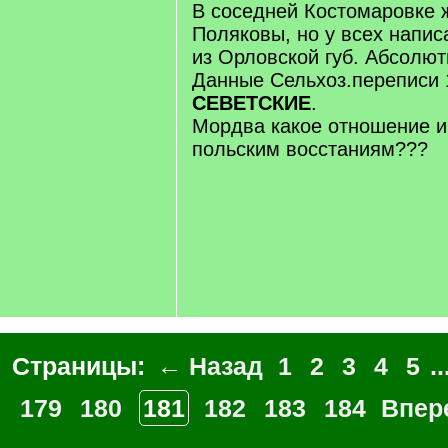
В соседней Костомаровке 
Поляковы, но у всех напис
из Орловской губ. Абсолют
Данные Сельхоз.переписи 
СЕВЕТСКИЕ
.
Мордва какое отношение и
польским восстаниям???
Страницы:
← Назад
1
2
3
4
5
..
179
180
181
182
183
184
Впер