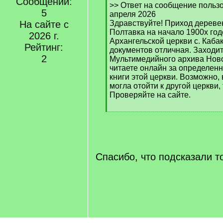
Сообщений:
[
>> Ответ на сообщение польз
5
q
апреля 2026
]
На сайте с
Здравствуйте! Приход дереве
Полтавка на начало 1900х год
2026 г.
Архангельской церкви с. Каба
Рейтинг:
документов отличная. Заходит
2
Мультимедийного архива Ново
читаете онлайн за определен
книги этой церкви. Возможно,
могла отойти к другой церкви,
Проверяйте на сайте.
[
/
q
]
Спасибо, что подсказали т