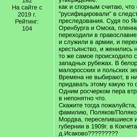
182
как и спорным считаю, чт
На сайте с
"русифицировали" в следс
2019 г.
преследования. Судя по Я
Рейтинг:
Оренбурга и Омска, пленн
104
переходили в православие 
и служили в армии, и пере
крестьянство, и женились 
то же самое происходило с
западных рубежах. В белор
малоросских и польских зе
Времена не выбирают, в ни
придавать этому какую то оц
Одним росчерком пера вт
в непонятно что.
Скажите тогда пожалуйста,
фамилию, Поляков/Поляко
Мордва, переселившиеся 
губернии в 1909г. в Кокчета
д.Исаково?????????