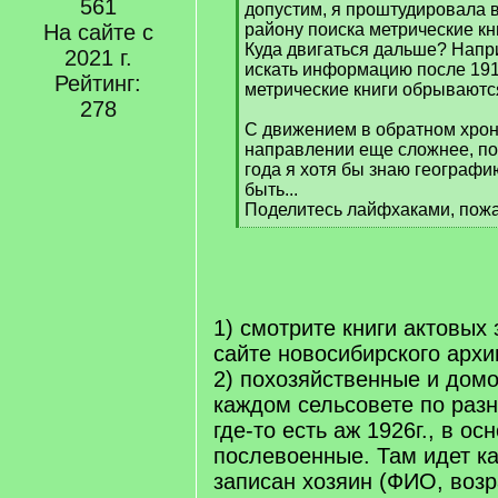
561
q
допустим, я проштудировала 
]
На сайте с
району поиска метрические книг
Куда двигаться дальше? Напр
2021 г.
искать информацию после 1917
Рейтинг:
метрические книги обрываютс
278
С движением в обратном хро
направлении еще сложнее, по
года я хотя бы знаю географию
быть...
Поделитесь лайфхаками, пож
[
/
q
]
1) смотрите книги актовых 
сайте новосибирского архив
2) похозяйственные и домо
каждом сельсовете по раз
где-то есть аж 1926г., в о
послевоенные. Там идет ка
записан хозяин (ФИО, возр