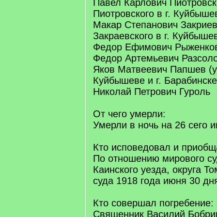
Павел Карлович Пиотровск
Пиотровского в г. Куйбыше
Макар Степанович Закриев
Закраевского в г. Куйбыше
Федор Ефимович Рыженко
Федор Артемьевич Разсол
Яков Матвеевич Папшев (у
Куйбышеве и г. Барабинске
Николай Петрович Гуроль
От чего умерли:
Умерли в ночь на 26 сего 
Кто исповедовал и приобщ
По отношению мирового су
Каинского уезда, округа То
суда 1918 года июня 30 дн
Кто совершал погребение:
Священник Василий Бобри